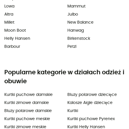
Lowa
Mammut
Altra
Julbo
Millet
New Balance
Moon Boot
Hanwag
Helly Hansen
Birkenstock
Barbour
Petzl
Popularne kategorie w działach odzież i
obuwie
Kurtki puchowe damskie
Bluzy polarowe dziecięce
Kurtki zimowe damskie
Kalosze Aigle dziecięce
Bluzy polarowe damskie
Kurtki
Kurtki puchowe meskie
Kurtki puchowe Pyrenex
Kurtki zimowe meskie
Kurtki Helly Hansen