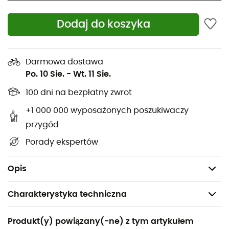
epicka wędrówka, ożywcza przejażdżka rowerowa, czy
po prostu spacer po mieście z nutką elegancji.
Dodaj do koszyka
Materiał: 100% woskowana bawełna
Podszewka: 100% bawełna tartan
Darmowa dostawa
Kołnierz: Kołnierz żebrowany z odpinanym
Po. 10 Sie.
-
Wt. 11 Sie.
kapturem
100 dni na bezpłatny zwrot
Zapięcie: Zamek błyskawiczny z guzikami
+1 000 000 wyposażonych poszukiwaczy
Kieszenie: Przednie kieszenie na zamek i kieszenie
ocieplane
przygód
Pasek: Regulowany pasek w talii dla
Porady ekspertów
indywidualnego dopasowania
Konserwacja: Tylko czyszczenie na sucho
Opis
Charakterystyka techniczna
Polecane dla
Produkt(y) powiązany(-ne) z tym artykułem
Codzienny użytek