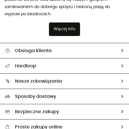
zamiłowaniem do dobrego sprzętu i radosną pasją do
wypraw po bezdrożach.
Więcej info
Obsługa klienta
Pomoc i kontakt
Hardloop
Śledzenie przesyłki
O nas
Zwrot artykułów i zwrot środków
Nasze zobowiązania
HardGuides
Przewodnik po rozmiarach
Nasz ślad węglowy
Ambasadorzy
Sposoby dostawy
Neutralność węglowa
Wybrane produkty eko
Bezpieczne zakupy
Proste zakupy online