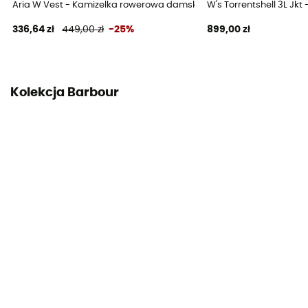
Aria W Vest - Kamizelka rowerowa damska
W's Torrentshell 3L J
336,64 zł
449,00 zł
-25%
899,00 zł
Kolekcja Barbour