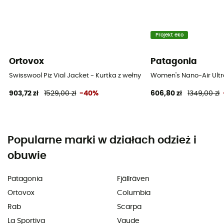
Projekt eko
Ortovox
Patagonia
Swisswool Piz Vial Jacket - Kurtka z wełny Merino® damska
Women's Nano-Air Ultr
903,72 zł
1529,00 zł
-40%
606,80 zł
1349,00 zł
Popularne marki w działach odzież i
obuwie
Patagonia
Fjällräven
Ortovox
Columbia
Rab
Scarpa
La Sportiva
Vaude