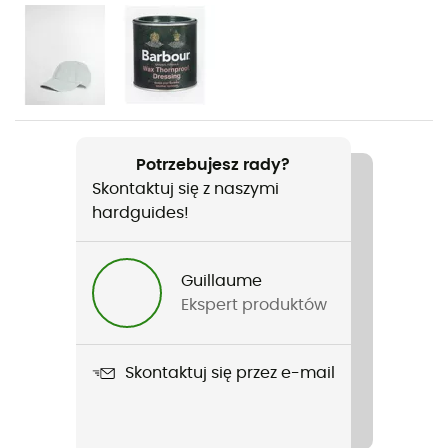
Rodzaj
Kobiety
Nazwa produktu
Classic Beadnell Wax Jacket
Potrzebujesz rady?
Skontaktuj się z naszymi
Nieprzemakalność
hardguides!
Water-repellent
Wiatroszczelne
Guillaume
Oui
Ekspert produktów
Krój
Standard
Skontaktuj się przez e-mail
Ochrona termiczna
Tak