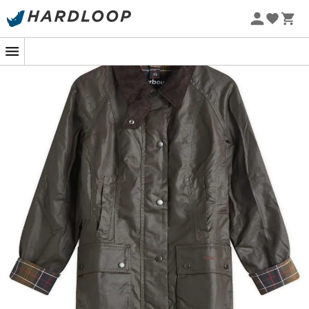
Letnie promocje 🔥 -5% DODATKOWO przy zakupie 2
produktów*, kod Summer5