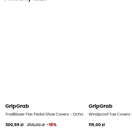
Yes
Wiatroszczelne
Oui
Elementy odblaskowe
Tak
GripGrab
GripGrab
TrailBlazer Flat Pedal Shoe Covers - Ochraniacze na buty rowerow
Windproof Toe Covers 
300,59 zł
359,00 zł
-16%
119,00 zł