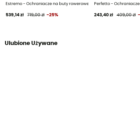
Estremo - Ochraniacze na buty rowerowe
Perfetto - Ochraniacz
539,14 zł
719,00 zł
-25%
243,40 zł
409,00 zł
Ulubione Używane