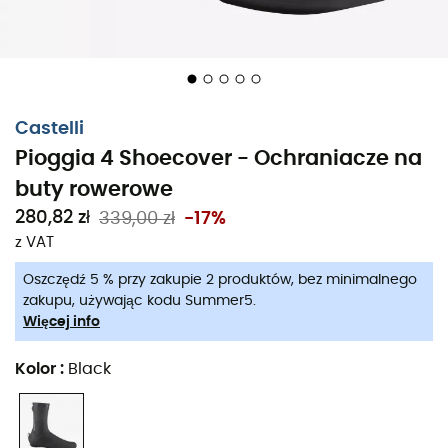
Castelli
Pioggia 4 Shoecover - Ochraniacze na
buty rowerowe
280,82 zł
339,00 zł
-17%
z VAT
Oszczędź 5 % przy zakupie 2 produktów, bez minimalnego
zakupu, używając kodu Summer5.
Więcej info
Kolor
:
Black
Zaprojektowane przez włoską markę
Castelli
,
Pioggia 4
Shoecover
to niezastąpione ochraniacze na buty