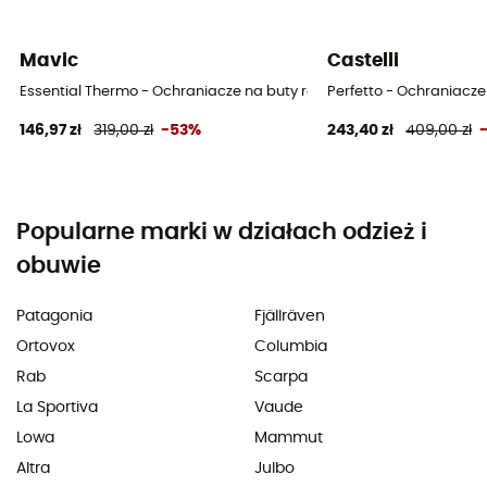
Mavic
Castelli
Essential Thermo - Ochraniacze na buty rowerowe
Perfetto - Ochraniacz
146,97 zł
319,00 zł
-53%
243,40 zł
409,00 zł
Popularne marki w działach odzież i
obuwie
Patagonia
Fjällräven
Ortovox
Columbia
Rab
Scarpa
La Sportiva
Vaude
Lowa
Mammut
Altra
Julbo