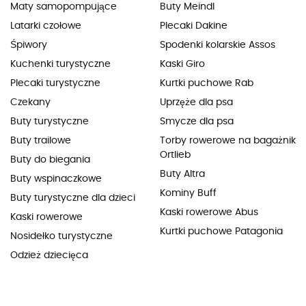
Maty samopompujące
Buty Meindl
Latarki czołowe
Plecaki Dakine
Śpiwory
Spodenki kolarskie Assos
Kuchenki turystyczne
Kaski Giro
Plecaki turystyczne
Kurtki puchowe Rab
Czekany
Uprzęże dla psa
Buty turystyczne
Smycze dla psa
Buty trailowe
Torby rowerowe na bagażnik
Ortlieb
Buty do biegania
Buty Altra
Buty wspinaczkowe
Kominy Buff
Buty turystyczne dla dzieci
Kaski rowerowe Abus
Kaski rowerowe
Kurtki puchowe Patagonia
Nosidełko turystyczne
Odzież dziecięca