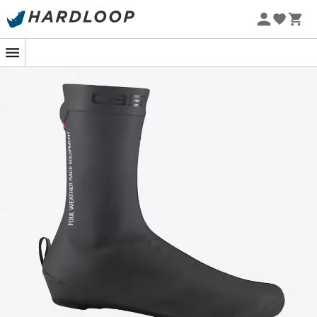
Letnie promocje 🔥 -5% DODATKOWO przy zakupie 2
produktów*, kod Summer5
-5% Extra - Kod Summer5