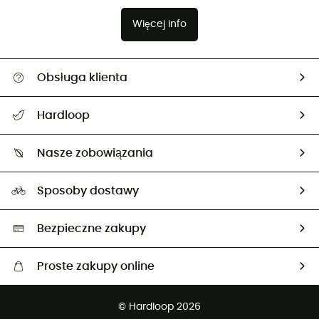
Więcej info
Obsługa klienta
Pomoc i kontakt
Hardloop
Śledzenie przesyłki
O nas
Zwrot artykułów i zwrot środków
Nasze zobowiązania
HardGuides
Przewodnik po rozmiarach
Nasz ślad węglowy
Ambasadorzy
Sposoby dostawy
Neutralność węglowa
Wybrane produkty eko
Bezpieczne zakupy
Proste zakupy online
Darmowa dostawa od 750 zł
© Hardloop 2026
100 dni na bezpłatny zwrot