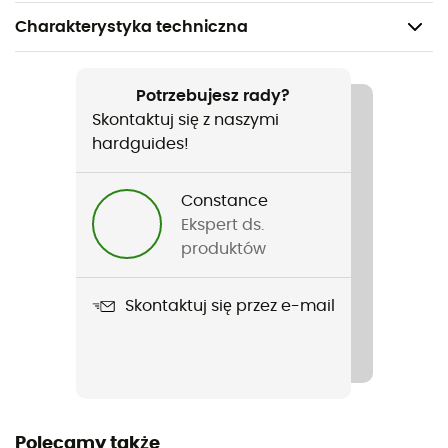
Charakterystyka techniczna
Polecane dla
Rower / Rowery szosowe
Potrzebujesz rady?
Skontaktuj się z naszymi
Rodzaj
hardguides!
Mężczyźni / Kobiety
Constance
Ciężar
Ekspert ds.
167 g
produktów
Nazwa produktu
Skontaktuj się przez e-mail
Pioggia 4 Shoecover
Zastosowana technologia
Gore-Tex Infinium ™ Windstopper®
Nieprzemakalność
Polecamy także