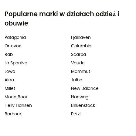
Popularne marki w działach odzież i
obuwie
Patagonia
Fjällräven
Ortovox
Columbia
Rab
Scarpa
La Sportiva
Vaude
Lowa
Mammut
Altra
Julbo
Millet
New Balance
Moon Boot
Hanwag
Helly Hansen
Birkenstock
Barbour
Petzl