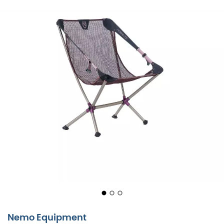
Prawdziwa magia Moonlite tkwi w jej pomysłowym
systemie bloczków
zintegrowanym z paskami
podłokietników. Jedno pociągnięcie specjalnych pętli i
hop, przechodzisz z pozycji siedzącej do leżącej, aby
podziwiać gwiazdy. A jeśli wolisz wrócić do pozycji
pionowej, wystarczy prosta manipulacja.
Zaprojektowana, aby trwać, Moonlite łączy
przewymiarowane rurki z kutymi
aluminiowymi
piastami, zapewniając niezrównaną solidność bez dużej
wagi. Jej
siedzisko z siatki
, wykonane z materiałów
pochodzących z recyklingu, dostosowuje się do
wszystkich kształtów ciała dzięki pomysłowym
obrotowym łącznikom, unikając nieprzyjemnych punktów
nacisku.
Prosty system regulacji nachylenia pozwala
dostosować kąt siedzenia do jedzenia, pracy na
laptopie lub relaksu bez problemów.
Nemo Equipment