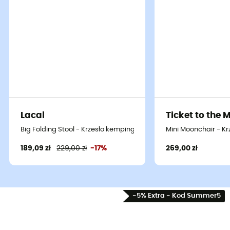
Lacal
Ticket to the 
Big Folding Stool - Krzesło kempingowe
Mini Moonchair - K
189,09 zł
229,00 zł
-17%
269,00 zł
Na szczycie zielonego wzgórza lub nad brzegiem
lśniącego jeziora,
Moonlite Reclining Chair
od
Nemo
zamienia Twoją przerwę w chwilę czystej radości. Lekka
jak piórko i dyskretna, jest sprzymierzeńcem
-5% Extra - Kod Summer5
poszukiwaczy przygód w poszukiwaniu
komfortu
,
zarówno w głębi lasu, jak i w Twoim ogrodzie.