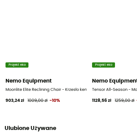
Projekt eko
Projekt eko
Nemo Equipment
Nemo Equipmen
Moonlite Elite Reclining Chair - Krzesło kempingowe
Tensor All-Season - M
903,24 zł
1009,00 zł
-10%
1128,56 zł
1259,00 zł
Ulubione Używane