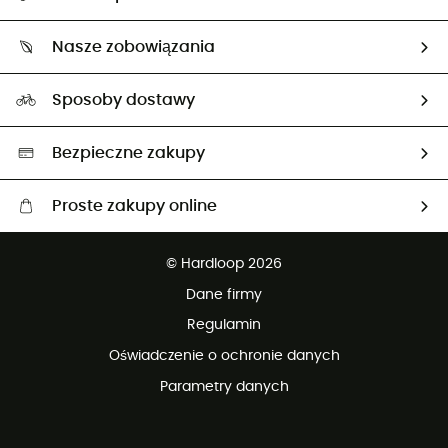
Śledzenie przesyłki
O nas
Zwrot artykułów i zwrot środków
Nasze zobowiązania
HardGuides
Przewodnik po rozmiarach
Nasz ślad węglowy
Ambasadorzy
Sposoby dostawy
Neutralność węglowa
Wybrane produkty eko
Bezpieczne zakupy
Proste zakupy online
Darmowa dostawa od 750 zł
© Hardloop 2026
100 dni na bezpłatny zwrot
Dane firmy
obsługi klienta
Regulamin
Oświadczenie o ochronie danych
Parametry danych