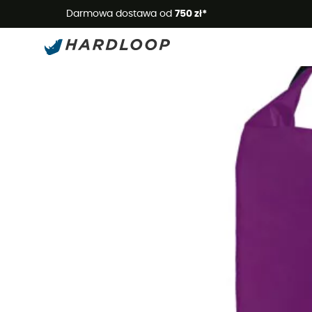
Letnie
Darmowa dostawa od
750 zł*