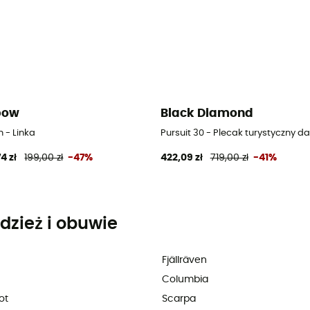
bow
Black Diamond
 - Linka
Pursuit 30 - Plecak turystyczny d
4 zł
199,00 zł
-47%
422,09 zł
719,00 zł
-41%
dzież i obuwie
Fjällräven
Columbia
ot
Scarpa