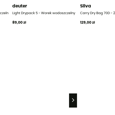
deuter
Silva
czelny
Light Drypack 5 - Worek wodoszczelny
Carry Dry Bag 70D - 
89,00 zł
129,00 zł