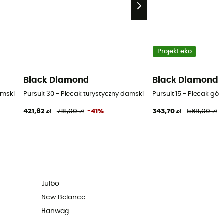
Projekt eko
Black Diamond
Black Diamond
amski
Pursuit 30 - Plecak turystyczny damski
Pursuit 15 - Plecak g
421,62 zł
719,00 zł
-41%
343,70 zł
589,00 zł
Julbo
New Balance
Hanwag