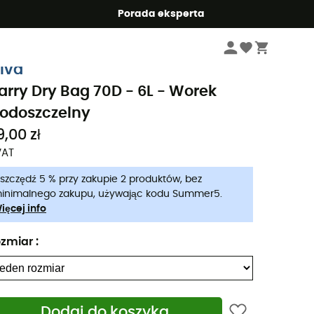
Summer5
Porada eksperta
Sporty wodne
Sprzęt do sportów wodnych
ilva
arry Dry Bag 70D - 6L - Worek
odoszczelny
9,00 zł
VAT
szczędź 5 % przy zakupie 2 produktów, bez
inimalnego zakupu, używając kodu Summer5.
ięcej info
zmiar
:
Dodaj do koszyka