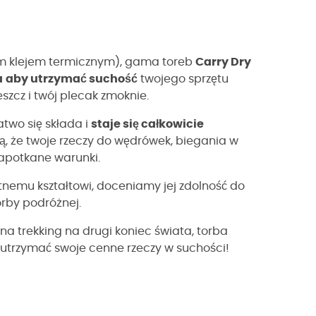
ym klejem termicznym), gama toreb
Carry Dry
a
aby utrzymać suchość
twojego sprzętu
zcz i twój plecak zmoknie.
atwo się składa i
staje się całkowicie
ją, że twoje rzeczy do wędrówek, biegania w
napotkane warunki.
tnemu kształtowi, doceniamy jej zdolność do
orby podróżnej.
 na trekking na drugi koniec świata, torba
 utrzymać swoje cenne rzeczy w suchości!