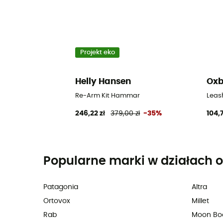
Projekt eko
Helly Hansen
Ox
Re-Arm Kit Hammar
Leash
246,22 zł
379,00 zł
-35%
104,7
Popularne marki w działach o
Patagonia
Altra
Ortovox
Millet
Rab
Moon Bo