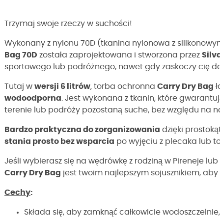
Trzymaj swoje rzeczy w suchości!
Wykonany z nylonu 70D (tkanina nylonowa z silikonow
Bag 70D
została zaprojektowana i stworzona przez
Silv
sportowego lub podróżnego, nawet gdy zaskoczy cię des
Tutaj w
wersji 6 litrów
, torba ochronna
Carry Dry Bag
ł
wodoodporna
. Jest wykonana z tkanin, które gwarantu
terenie lub podróży pozostaną suche, bez względu na 
Bardzo praktyczna do zorganizowania
dzięki prostoką
stania prosto bez wsparcia
po wyjęciu z plecaka lub t
Jeśli wybierasz się na wędrówkę z rodziną w Pireneje lub
Carry Dry Bag
jest twoim najlepszym sojusznikiem, aby
Cechy
:
Składa się, aby zamknąć całkowicie wodoszczelnie,