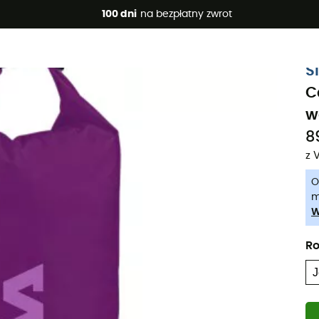
 promocje 🔥 -5% DODATKOWO przy zakupie 2 produktów*, kod 
100 dni
na bezpłatny zwrot
-5% Extra - Kod Summer5
S
C
w
8
z 
O
m
W
Ro