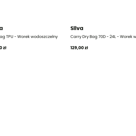
va
Silva
Bag TPU - Worek wodoszczelny
Carry Dry Bag 70D - 24L - Worek 
0 zł
129,00 zł