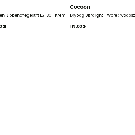
Cocoon
en-Lippenpflegestift LSF30 - Krem przeciwsłoneczny
Drybag Ultralight - Worek wodosz
0 zł
119,00 zł