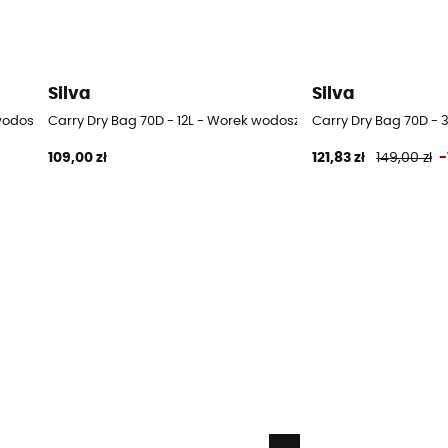
Silva
Silva
wodoszczelny
Carry Dry Bag 70D - 12L - Worek wodoszczelny
Carry Dry Bag 70D - 
109,00 zł
121,83 zł
149,00 zł
-