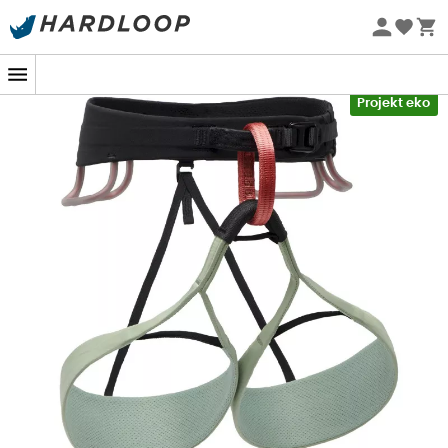
Letnie promocje 🔥 -5% DODATKOWO przy zakupie 2
produktów*, kod Summer5
-5% Extra - Kod Summer5
Projekt eko