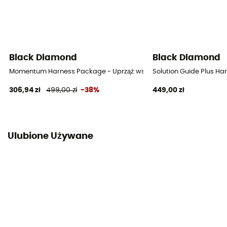
Zobacz deklarację zgodności
Wyposażenie ochronne indywidualne
PPE - Category 3
Black Diamond
Black Diamond
Momentum Harness Package - Uprząż wspinaczkowa damska
Solution Guide Plus H
306,94 zł
499,00 zł
-38%
449,00 zł
Ulubione Używane