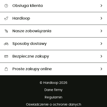
Obsługa klienta
Pomoc i kontakt
Hardloop
Śledzenie przesyłki
O nas
Zwrot artykułów i zwrot środków
Nasze zobowiązania
HardGuides
Przewodnik po rozmiarach
Nasz ślad węglowy
Ambasadorzy
Sposoby dostawy
Neutralność węglowa
Wybrane produkty eko
Bezpieczne zakupy
Proste zakupy online
Darmowa dostawa od 750 zł
© Hardloop 2026
100 dni na bezpłatny zwrot
Dane firmy
obsługi klienta
Regulamin
Oświadczenie o ochronie danych