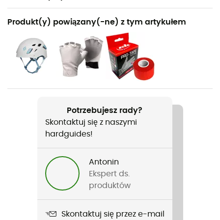
Polecane dla
Produkt(y) powiązany(-ne) z tym artykułem
Wspinaczka / Wspinaczka sportowa
Rodzaj
Kobiety
Ciężar
330 g (M)
Potrzebujesz rady?
Skontaktuj się z naszymi
Nazwa produktu
hardguides!
Solution
Norma
Antonin
Label UIAA
Ekspert ds.
produktów
Zastosowana technologia
Fusion Comfort Construction™ / Fusion Comfort™
Skontaktuj się przez e-mail