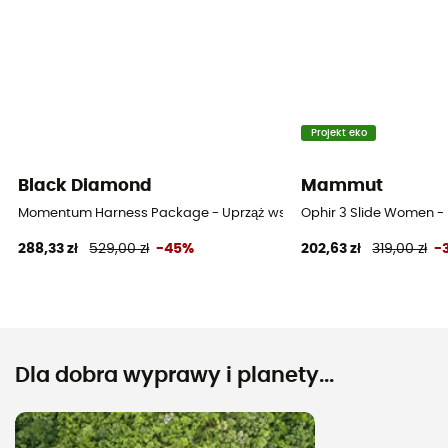
Projekt eko
Black Diamond
Mammut
Momentum Harness Package - Uprząż wspinaczkowa damska
Ophir 3 Slide Women 
288,33 zł
529,00 zł
-45%
202,63 zł
319,00 zł
-
Dla dobra wyprawy i planety...