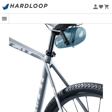
Letnie promocje 🔥 -5% DODATKOWO przy zakupie 2
produktów*, kod Summer5
Projekt eko