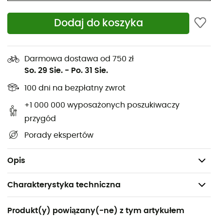
Torba na siodełko z zamkiem
Materiał: poliamid ripstop
Dodaj do koszyka
Zapięcie na rzep do mocowania sakwy na
wspornikach siodełka i wsporniku siodełka
Uchwyt na lampkę migającą
Darmowa dostawa od 750 zł
So. 29 Sie.
-
Po. 31 Sie.
Odblaskowe nadruki 3M dla lepszej widoczności
100 dni na bezpłatny zwrot
Wytrzymały materiał zewnętrzny i zmywalny od
spodu
+1 000 000 wyposażonych poszukiwaczy
100% z resztek tkanin
przygód
Bez PFAS
Porady ekspertów
Objętość: 0,3L
Waga: 45g
Opis
Charakterystyka techniczna
Polecane dla
Produkt(y) powiązany(-ne) z tym artykułem
Turystyka piesza / Rower