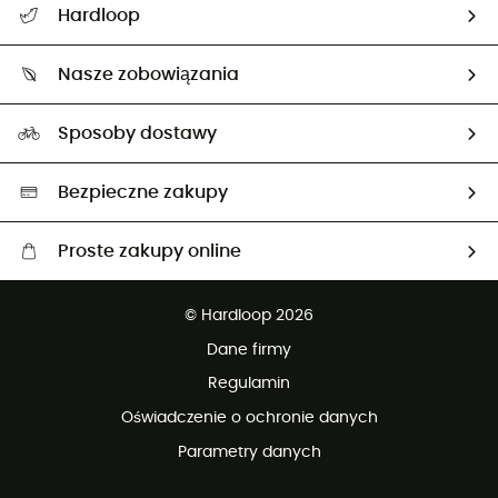
Hardloop
Śledzenie przesyłki
O nas
Zwrot artykułów i zwrot środków
Nasze zobowiązania
HardGuides
Przewodnik po rozmiarach
Nasz ślad węglowy
Ambasadorzy
Sposoby dostawy
Neutralność węglowa
Wybrane produkty eko
Bezpieczne zakupy
Proste zakupy online
Darmowa dostawa od 750 zł
© Hardloop 2026
100 dni na bezpłatny zwrot
Dane firmy
obsługi klienta
Regulamin
Oświadczenie o ochronie danych
Parametry danych