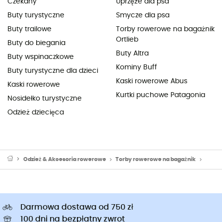
Czekany
Uprzęże dla psa
Buty turystyczne
Smycze dla psa
Buty trailowe
Torby rowerowe na bagażnik
Ortlieb
Buty do biegania
Buty Altra
Buty wspinaczkowe
Kominy Buff
Buty turystyczne dla dzieci
Kaski rowerowe Abus
Kaski rowerowe
Kurtki puchowe Patagonia
Nosidełko turystyczne
Odzież dziecięca
Odzież & Akcesoria rowerowe
Torby rowerowe na bagażnik
Sakwy
Darmowa dostawa od 750 zł
100 dni na bezpłatny zwrot