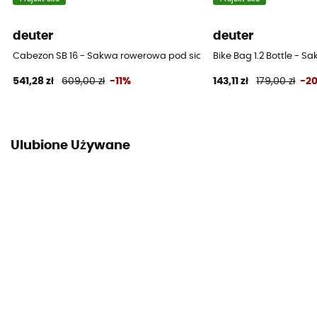
deuter
deuter
Cabezon SB 16 - Sakwa rowerowa pod siodełko
Bike Bag 1.2 Bottle - 
541,28 zł
609,00 zł
-11%
143,11 zł
179,00 zł
-2
Ulubione Używane