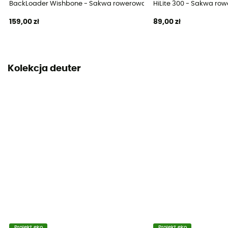
BackLoader Wishbone - Sakwa rowerowa pod siodełko
HiLite 300 - Sakwa ro
Miejsce montażu sakwy
159,00 zł
89,00 zł
Selle
Kolekcja deuter
Projekt eko
Projekt eko