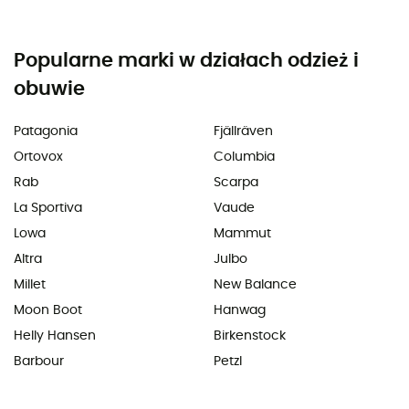
Popularne marki w działach odzież i
obuwie
Patagonia
Fjällräven
Ortovox
Columbia
Rab
Scarpa
La Sportiva
Vaude
Lowa
Mammut
Altra
Julbo
Millet
New Balance
Moon Boot
Hanwag
Helly Hansen
Birkenstock
Barbour
Petzl