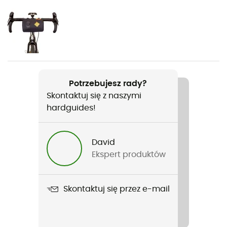
Rodzaj
Mężczyźni / Kobiety
Ciężar
45 g
Potrzebujesz rady?
Skontaktuj się z naszymi
Nazwa produktu
hardguides!
Bike Bag 0.3
Szczelność
David
Non
Ekspert produktów
Pokrowiec przeciwdeszczowy
Yes
Skontaktuj się przez e-mail
Etykieta
Z recyklingu / PFC-Free