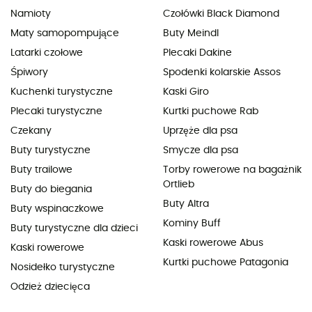
Namioty
Czołówki Black Diamond
Maty samopompujące
Buty Meindl
Latarki czołowe
Plecaki Dakine
Śpiwory
Spodenki kolarskie Assos
Kuchenki turystyczne
Kaski Giro
Plecaki turystyczne
Kurtki puchowe Rab
Czekany
Uprzęże dla psa
Buty turystyczne
Smycze dla psa
Buty trailowe
Torby rowerowe na bagażnik
Ortlieb
Buty do biegania
Buty Altra
Buty wspinaczkowe
Kominy Buff
Buty turystyczne dla dzieci
Kaski rowerowe Abus
Kaski rowerowe
Kurtki puchowe Patagonia
Nosidełko turystyczne
Odzież dziecięca