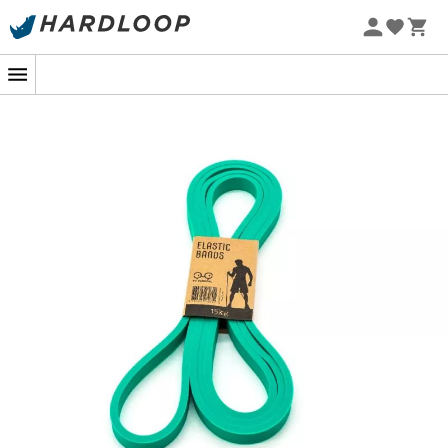
Letnie promocje 🔥 -5% DODATKOWO przy zakupie 2
produktów*, kod Summer5