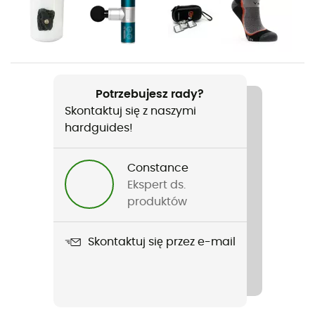
Rodzaj
Mężczyźni / Kobiety
Ciężar
340 g
Potrzebujesz rady?
Skontaktuj się z naszymi
Nazwa produktu
hardguides!
Elastic Bands
Materiały
Constance
Silicone élastique
Ekspert ds.
produktów
Skontaktuj się przez e-mail