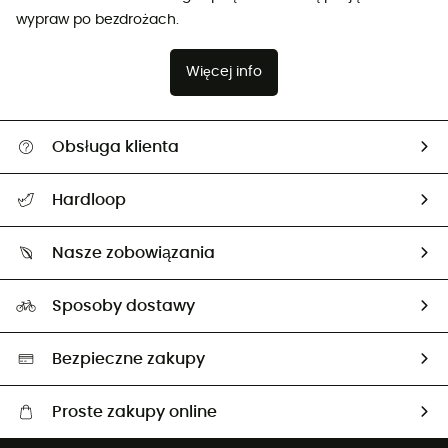
wypraw po bezdrożach.
Więcej info
Obsługa klienta
Pomoc i kontakt
Hardloop
Śledzenie przesyłki
O nas
Zwrot artykułów i zwrot środków
Nasze zobowiązania
HardGuides
Przewodnik po rozmiarach
Nasz ślad węglowy
Ambasadorzy
Sposoby dostawy
Neutralność węglowa
Wybrane produkty eko
Bezpieczne zakupy
Proste zakupy online
Darmowa dostawa od 750 zł