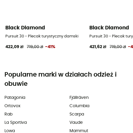
Black Diamond
Black Diamond
Pursuit 30 - Plecak turystyczny damski
Pursuit 30 - Plecak tu
422,09 zł
719,00 zł
-41%
421,62 zł
719,00 zł
-
Popularne marki w działach odzież i
obuwie
Patagonia
Fjällräven
Ortovox
Columbia
Rab
Scarpa
La Sportiva
Vaude
Lowa
Mammut