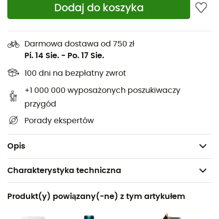
Dodaj do koszyka
rodzajów ćwiczeń
Wysokowytrzymały silikon: trwały, elastyczny i
odporny na pęknięcia
Darmowa dostawa od 750 zł
Pi. 14 Sie.
-
Po. 17 Sie.
Opór wykładniczy dla ciągłego wysiłku w całym
zakresie ruchu
100 dni na bezpłatny zwrot
Kompatybilny z belkami treningowymi, mobilnymi
+1 000 000 wyposażonych poszukiwaczy
przyrządami, odciążeniem do podciągania, oporem
przygód
przy przysiadach i specyficznymi rozgrzewkami
Porady ekspertów
Lekki, kompaktowy, łatwy do przenoszenia i
mocowania za pomocą węzła głównego
Opis
Charakterystyka techniczna
Polecane dla
Produkt(y) powiązany(-ne) z tym artykułem
Wspinaczka / Fitness i Kulturystyka