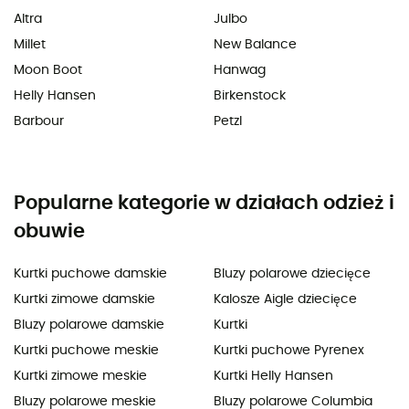
Altra
Julbo
Millet
New Balance
Moon Boot
Hanwag
Helly Hansen
Birkenstock
Barbour
Petzl
Popularne kategorie w działach odzież i
obuwie
Kurtki puchowe damskie
Bluzy polarowe dziecięce
Kurtki zimowe damskie
Kalosze Aigle dziecięce
Bluzy polarowe damskie
Kurtki
Kurtki puchowe meskie
Kurtki puchowe Pyrenex
Kurtki zimowe meskie
Kurtki Helly Hansen
Bluzy polarowe meskie
Bluzy polarowe Columbia