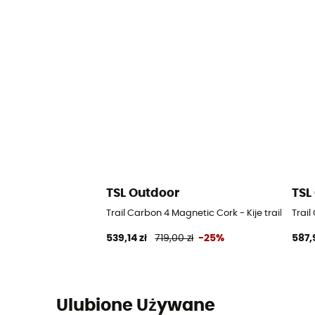
TSL Outdoor
TSL
Trail Carbon 4 Magnetic Cork - Kije trail runnin
Trail
539,14 zł
719,00 zł
-25%
587,
Ulubione Używane