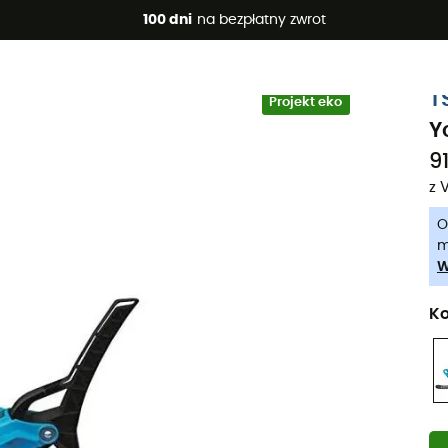
 promocje 🔥 -5% DODATKOWO przy zakupie 2 produktów*, kod 
100 dni
na bezpłatny zwrot
-5% Extra - Kod Summer5
T
Projekt eko
Y
91
z 
O
m
W
Ko