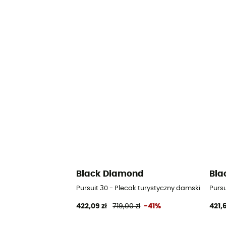
Black Diamond
Bla
Pursuit 30 - Plecak turystyczny damski
Pursu
422,09 zł
719,00 zł
-41%
421,6