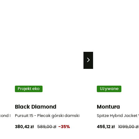
Projekt eko
Używane
Black Diamond
Montura
cond Hand Spodnie damskie - Niebieski - S
Pursuit 15 - Plecak górski damski
Spitze Hybrid Jacket
380,42 zł
589,00 zł
-35%
456,12 zł
1099,00 zł