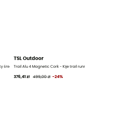
TSL Outdoor
ty śnieżne
Trail Alu 4 Magnetic Cork - Kije trail running
376,41 zł
499,00 zł
-24%