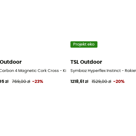
Projekt eko
 Outdoor
TSL Outdoor
g
 Carbon 4 Magnetic Cork Cross - Kije trail running
Symbioz Hyperflex Instinct - Rakie
95 zł
769,00 zł
-23%
1218,61 zł
1529,00 zł
-20%