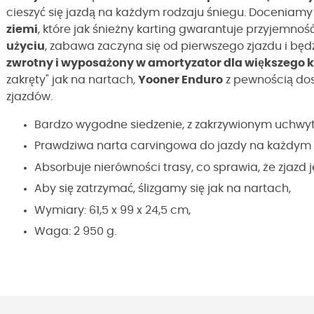
cieszyć się jazdą na każdym rodzaju śniegu. Doceniamy
ziemi
, które jak śnieżny karting gwarantuje przyjemnoś
użyciu
, zabawa zaczyna się od pierwszego zjazdu i będ
zwrotny i wyposażony w amortyzator dla większego k
zakręty" jak na nartach,
Yooner Enduro
z pewnością dos
zjazdów.
Bardzo wygodne siedzenie, z zakrzywionym uchwy
Prawdziwa narta carvingowa do jazdy na każdym 
Absorbuje nierówności trasy, co sprawia, że zjazd 
Aby się zatrzymać, ślizgamy się jak na nartach,
Wymiary: 61,5 x 99 x 24,5 cm,
Waga: 2 950 g.