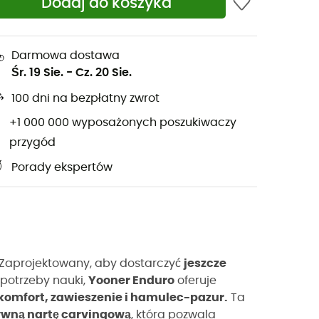
Dodaj do koszyka
Darmowa dostawa
Śr. 19 Sie.
-
Cz. 20 Sie.
100 dni na bezpłatny zwrot
+1 000 000 wyposażonych poszukiwaczy
przygód
Porady ekspertów
Zaprojektowany, aby dostarczyć
jeszcze
potrzeby nauki,
Yooner Enduro
oferuje
komfort, zawieszenie i hamulec-pazur.
Ta
ywną nartę carvingową
, która pozwala