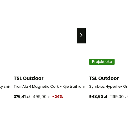
Projekt eko
TSL Outdoor
TSL Outdoor
ty śnieżne
Trail Alu 4 Magnetic Cork - Kije trail running
Symbioz Hyperflex Ori
376,41 zł
499,00 zł
-24%
948,60 zł
1169,00 zł