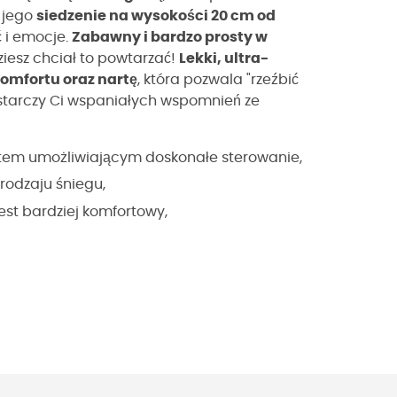
 jego
siedzenie na wysokości 20 cm od
ć i emocje.
Zabawny i bardzo prosty w
ziesz chciał to powtarzać!
Lekki, ultra-
omfortu oraz nartę
, która pozwala "rzeźbić
tarczy Ci wspaniałych wspomnień ze
tem umożliwiającym doskonałe sterowanie,
rodzaju śniegu,
jest bardziej komfortowy,