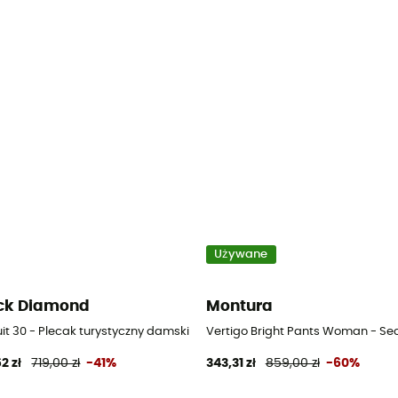
Używane
ck Diamond
Montura
it 30 - Plecak turystyczny damski
Vertigo Bright Pants Woman - Se
2 zł
719,00 zł
-41%
343,31 zł
859,00 zł
-60%