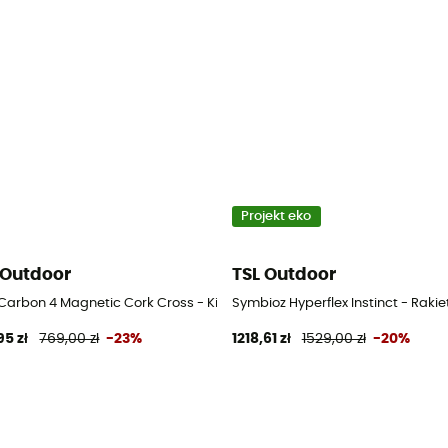
Projekt eko
 Outdoor
TSL Outdoor
g
 Carbon 4 Magnetic Cork Cross - Kije trail running
Symbioz Hyperflex Instinct - Rakie
95 zł
769,00 zł
-23%
1218,61 zł
1529,00 zł
-20%