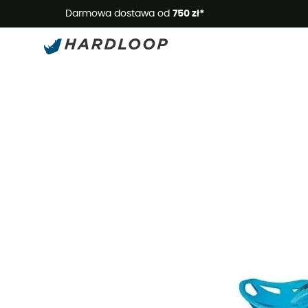
Letnie
Darmowa dostawa od
750 zł*