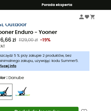
Summer5
Porada eksperta
Odzież & Sprzęt narciarski
Akcesoria narciarskie i snowboardowe
Sanki 
SL Outdoor
ooner Enduro - Yooner
6,66 zł
1129,00 zł
-19%
VAT
szczędź 5 % przy zakupie 2 produktów, bez
inimalnego zakupu, używając kodu Summer5.
ięcej info
lor
:
Danube