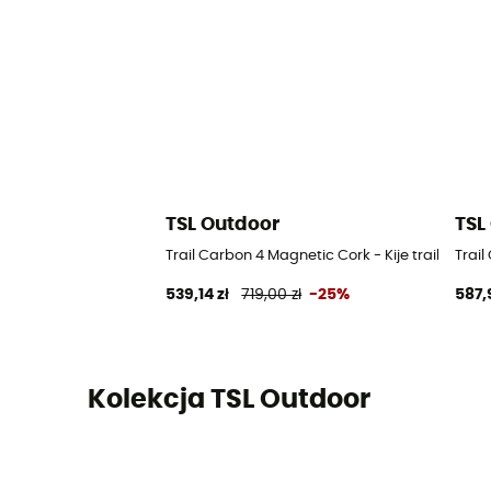
TSL Outdoor
TSL
Trail Carbon 4 Magnetic Cork - Kije trail runnin
Trail
539,14 zł
719,00 zł
-25%
587,
Kolekcja TSL Outdoor