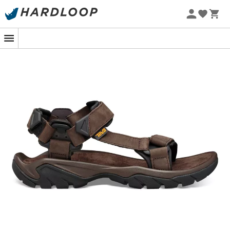
Letnie promocje 🔥 -5% DODATKOWO przy zakupie 2
produktów*, kod Summer5
-5% Extra - Kod Summer5