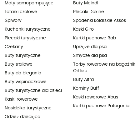
Maty samopompujące
Buty Meindl
Latarki czołowe
Plecaki Dakine
Śpiwory
Spodenki kolarskie Assos
Kuchenki turystyczne
Kaski Giro
Plecaki turystyczne
Kurtki puchowe Rab
Czekany
Uprzęże dla psa
Buty turystyczne
Smycze dla psa
Buty trailowe
Torby rowerowe na bagażnik
Ortlieb
Buty do biegania
Buty Altra
Buty wspinaczkowe
Kominy Buff
Buty turystyczne dla dzieci
Kaski rowerowe Abus
Kaski rowerowe
Kurtki puchowe Patagonia
Nosidełko turystyczne
Odzież dziecięca