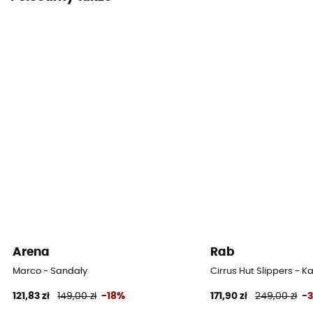
EVA
Wkładka wewnętrzna wyjmowana
Nie
Podeszwa zewnętrzna
Caoutchouc
System zapięcia
Velcro
Arena
Rab
Marco - Sandały
Cirrus Hut Slippers - 
121,83 zł
149,00 zł
-18%
171,90 zł
249,00 zł
-