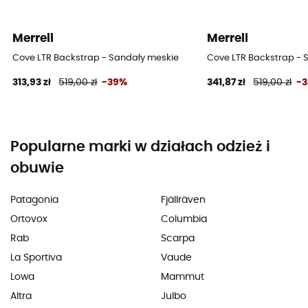
Merrell
Merrell
Cove LTR Backstrap - Sandały meskie
Cove LTR Backstrap - 
313,93 zł
519,00 zł
-39%
341,87 zł
519,00 zł
-
Popularne marki w działach odzież i
obuwie
Patagonia
Fjällräven
Ortovox
Columbia
Rab
Scarpa
La Sportiva
Vaude
Lowa
Mammut
Altra
Julbo