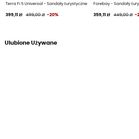
Terra Fi 5 Universal - Sandały turystyczne meskie
Forebay - Sandały tur
399,11 zł
499,00 zł
-20%
359,11 zł
449,00 zł
-
Ulubione Używane