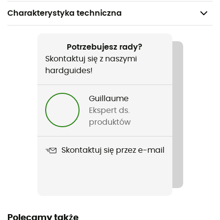
Charakterystyka techniczna
Polecane dla
Turystyka piesza / Podróże / Codzienny użytek
Potrzebujesz rady?
Skontaktuj się z naszymi
Rodzaj
hardguides!
Mężczyźni
Guillaume
Nazwa produktu
Ekspert ds.
Terra Fi 5 Universal Leather
produktów
Nieprzemakalność
Skontaktuj się przez e-mail
Non
Materiały
Skóra
Śródpodeszwa
Polecamy także