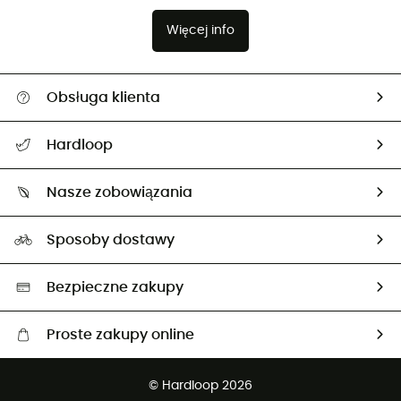
Więcej info
Obsługa klienta
Pomoc i kontakt
Hardloop
Śledzenie przesyłki
O nas
Zwrot artykułów i zwrot środków
Nasze zobowiązania
HardGuides
Przewodnik po rozmiarach
Nasz ślad węglowy
Ambasadorzy
Sposoby dostawy
Neutralność węglowa
Wybrane produkty eko
Bezpieczne zakupy
Proste zakupy online
Darmowa dostawa od 750 zł
© Hardloop 2026
100 dni na bezpłatny zwrot