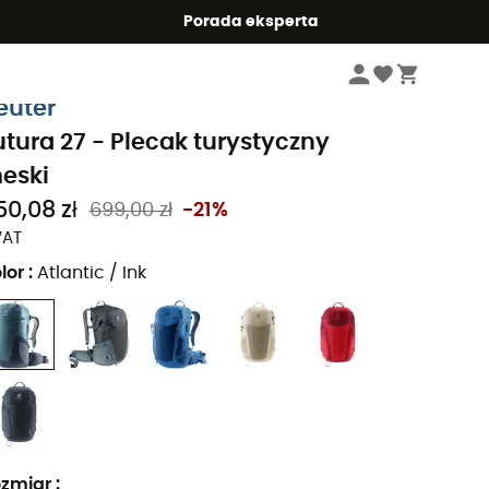
Summer5
Porada eksperta
Sprzęt turystyczny i trekkingowa
Plecaki turystyczne
euter
utura 27 - Plecak turystyczny
eski
50,08 zł
699,00 zł
-21%
VAT
lor
:
Atlantic / Ink
zmiar
: