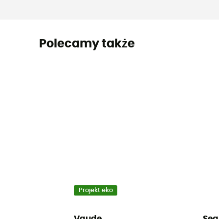
Polecamy także
Projekt eko
Vaude
Sea