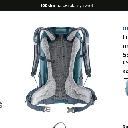
 promocje 🔥 -5% DODATKOWO przy zakupie 2 produktów*, kod 
100 dni
na bezpłatny zwrot
Projekt eko
d
F
m
5
z 
Ko
Ro