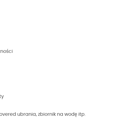
zności
ty
ered ubrania, zbiornik na wodę itp.