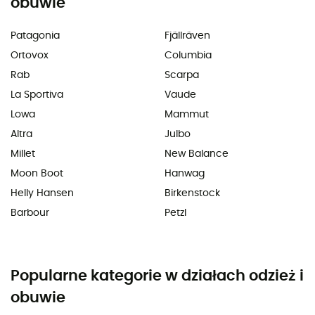
obuwie
Patagonia
Fjällräven
Ortovox
Columbia
Rab
Scarpa
La Sportiva
Vaude
Lowa
Mammut
Altra
Julbo
Millet
New Balance
Moon Boot
Hanwag
Helly Hansen
Birkenstock
Barbour
Petzl
Popularne kategorie w działach odzież i
obuwie