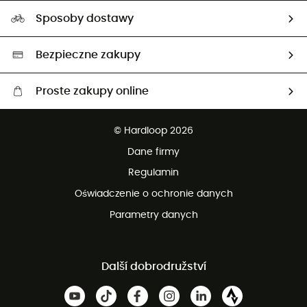
Nasz ślad węglowy
Ambasadorzy
Sposoby dostawy
Neutralność węglowa
Wybrane produkty eko
Bezpieczne zakupy
Proste zakupy online
Darmowa dostawa od 750 zł
© Hardloop 2026
100 dni na bezpłatny zwrot
Dane firmy
obsługi klienta
Regulamin
Oświadczenie o ochronie danych
Parametry danych
Další dobrodružství