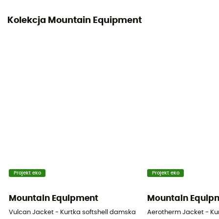
Kieszenie
Kolekcja Mountain Equipment
2 kieszenie boczne z zamkiem
Materiały
[main] 85% polyamide - 15% elastane
Projekt eko
Projekt eko
Mountain Equipment
Mountain Equip
Vulcan Jacket - Kurtka softshell damska
Aerotherm Jacket - Ku