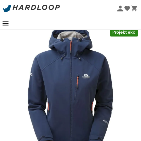
Letnie promocje 🔥 -5% DODATKOWO przy zakupie 2
produktów*, kod Summer5
-5% Extra - Kod Summer5
Projekt eko