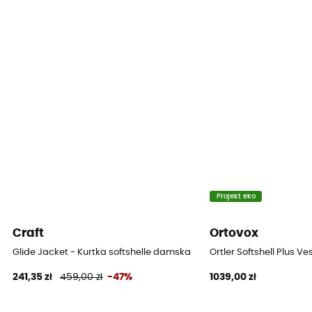
Nieprzemakalność
Yes
Wiatroszczelne
Oui
Krój
Dopasowany
Etykieta
Fair Wear Foundation
Projekt eko
Ochrona termiczna
Craft
Ortovox
Tak
Glide Jacket - Kurtka softshelle damska
Ortler Softshell Plus V
241,35 zł
459,00 zł
-47%
1039,00 zł
Kaptur
Tak