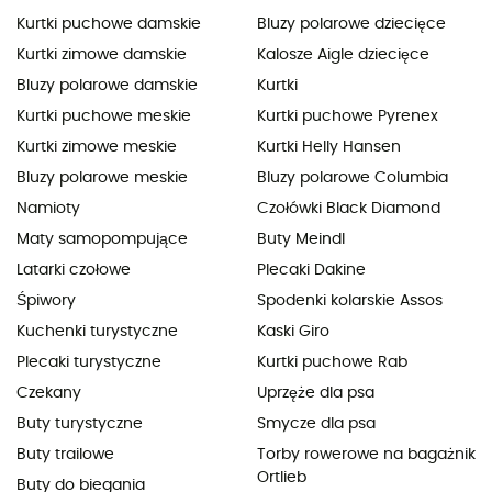
Kurtki puchowe damskie
Bluzy polarowe dziecięce
Kurtki zimowe damskie
Kalosze Aigle dziecięce
Bluzy polarowe damskie
Kurtki
Kurtki puchowe meskie
Kurtki puchowe Pyrenex
Kurtki zimowe meskie
Kurtki Helly Hansen
Bluzy polarowe meskie
Bluzy polarowe Columbia
Namioty
Czołówki Black Diamond
Maty samopompujące
Buty Meindl
Latarki czołowe
Plecaki Dakine
Śpiwory
Spodenki kolarskie Assos
Kuchenki turystyczne
Kaski Giro
Plecaki turystyczne
Kurtki puchowe Rab
Czekany
Uprzęże dla psa
Buty turystyczne
Smycze dla psa
Buty trailowe
Torby rowerowe na bagażnik
Ortlieb
Buty do biegania