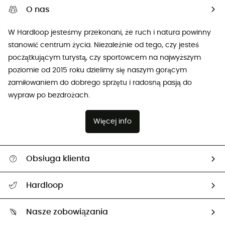
O nas
W Hardloop jesteśmy przekonani, że ruch i natura powinny
stanowić centrum życia. Niezależnie od tego, czy jesteś
początkującym turystą, czy sportowcem na najwyższym
poziomie od 2015 roku dzielimy się naszym gorącym
zamiłowaniem do dobrego sprzętu i radosną pasją do
wypraw po bezdrożach.
Więcej info
Obsługa klienta
Pomoc i kontakt
Hardloop
Śledzenie przesyłki
O nas
Zwrot artykułów i zwrot środków
Nasze zobowiązania
HardGuides
Przewodnik po rozmiarach