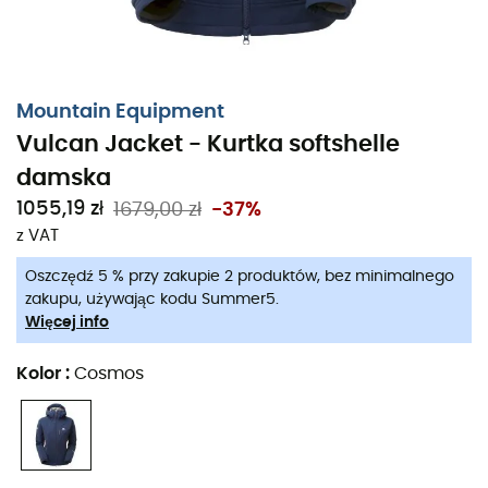
Mountain Equipment
Vulcan Jacket - Kurtka softshelle
damska
1055,19 zł
1679,00 zł
-37%
z VAT
Oszczędź 5 % przy zakupie 2 produktów, bez minimalnego
Twoja ochrona przed wiatrem przez cały rok:
Vulcan
zakupu, używając kodu Summer5.
Jacket
to
Kurtka softshelle
dla
kobiet
zaprojektowana
Więcej info
przez markę
Mountain Equipment
, aby chronić Cię
przed wiatrem podczas górskich przygód. Dzięki
Kolor
:
Cosmos
membranie
Gore-Tex Infinium®
,
Vulcan Jacket
jest
niezwykle skuteczna w walce z wiatrem.
Narciarstwo
skiturowe
,
wędrówki
piesze,
wspinaczka
: Vulcan
Jacket to idealny partner na co dzień!