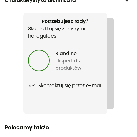
Charakterystyka techniczna
Polecane dla
Turystyka piesza / Skituring / Trekking / Alpinizm
Potrzebujesz rady?
Skontaktuj się z naszymi
Rodzaj
hardguides!
Kobiety
Blandine
Ciężar
Ekspert ds.
690 g
produktów
Nazwa produktu
Skontaktuj się przez e-mail
Vulcan Jacket
Membrana
Gore Windstopper
Zastosowana technologia
Polecamy także
Gore® Windstopper®