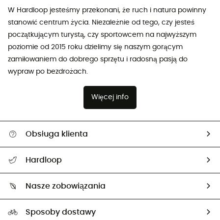
W Hardloop jesteśmy przekonani, że ruch i natura powinny
stanowić centrum życia. Niezależnie od tego, czy jesteś
początkującym turystą, czy sportowcem na najwyższym
poziomie od 2015 roku dzielimy się naszym gorącym
zamiłowaniem do dobrego sprzętu i radosną pasją do
wypraw po bezdrożach.
Więcej info
Obsługa klienta
Pomoc i kontakt
Hardloop
Śledzenie przesyłki
O nas
Zwrot artykułów i zwrot środków
Nasze zobowiązania
HardGuides
Przewodnik po rozmiarach
Nasz ślad węglowy
Ambasadorzy
Sposoby dostawy
Neutralność węglowa