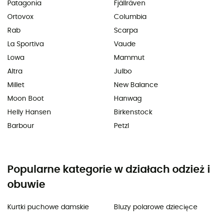
Patagonia
Fjällräven
Ortovox
Columbia
Rab
Scarpa
La Sportiva
Vaude
Lowa
Mammut
Altra
Julbo
Millet
New Balance
Moon Boot
Hanwag
Helly Hansen
Birkenstock
Barbour
Petzl
Popularne kategorie w działach odzież i
obuwie
Kurtki puchowe damskie
Bluzy polarowe dziecięce