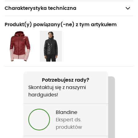
Charakterystyka techniczna
Polecane dla
Produkt(y) powiązany(-ne) z tym artykułem
Turystyka piesza / Skituring / Trekking / Podróże /
Alpinizm / Codzienny użytek / Narty
Rodzaj
Kobiety
Ciężar
Potrzebujesz rady?
90 g
Skontaktuj się z naszymi
hardguides!
Nazwa produktu
HH Lifa Crew
Blandine
Zastosowana technologia
Ekspert ds.
LIFA® Stay Warm
produktów