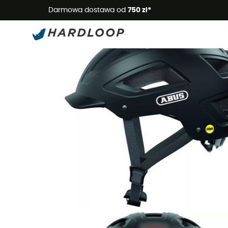
Letnie
Darmowa dostawa od
750 zł*