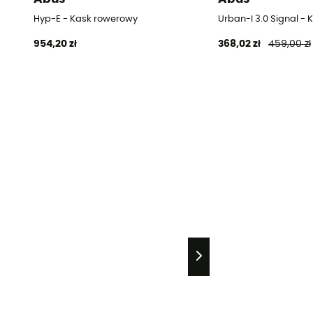
Hyp-E - Kask rowerowy
Urban-I 3.0 Signal -
954,20 zł
368,02 zł
459,00 zł