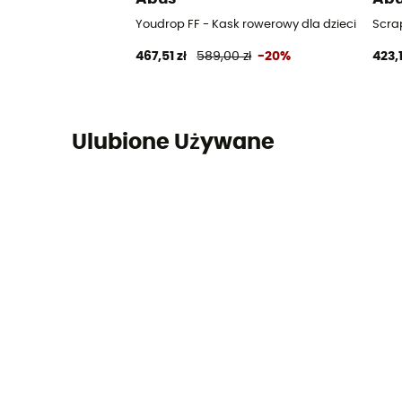
Youdrop FF - Kask rowerowy dla dzieci
Scra
467,51 zł
589,00 zł
-20%
423,1
Ulubione Używane