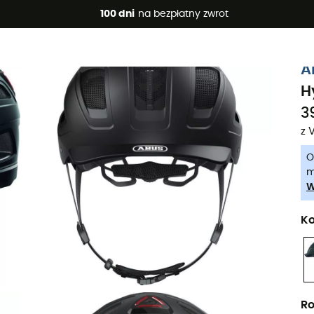
 promocje 🔥 -5% DODATKOWO przy zakupie 2 produktów*, kod 
100 dni
na bezpłatny zwrot
-5% Extra - Kod Summer5
A
H
39
z 
O
m
W
Ko
Ro