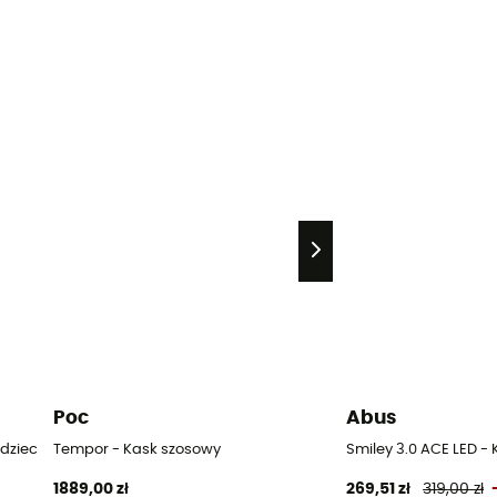
Poc
Abus
dzieci
Tempor - Kask szosowy
Smiley 3.0 ACE LED -
1889,00 zł
269,51 zł
319,00 zł