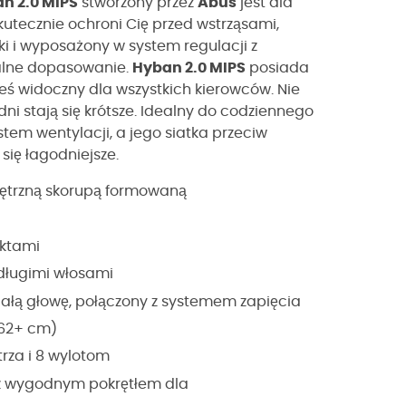
n 2.0 MIPS
stworzony przez
Abus
jest dla
kutecznie ochroni Cię przed wstrząsami,
i i wyposażony w system regulacji z
malne dopasowanie.
Hyban 2.0 MIPS
posiada
steś widoczny dla wszystkich kierowców. Nie
ni stają się krótsze. Idealny do codziennego
em wentylacji, a jego siatka przeciw
się łagodniejsze.
nętrzną skorupą formowaną
ektami
 długimi włosami
całą głowę, połączony z systemem zapięcia
(62+ cm)
rza i 8 wylotom
z wygodnym pokrętłem dla