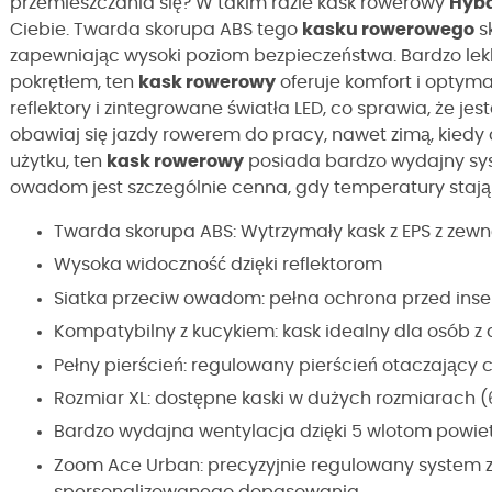
przemieszczania się? W takim razie kask rowerowy
Hyba
Ciebie. Twarda skorupa ABS tego
kasku rowerowego
s
zapewniając wysoki poziom bezpieczeństwa. Bardzo lekk
pokrętłem, ten
kask rowerowy
oferuje komfort i opty
reflektory i zintegrowane światła LED, co sprawia, że je
obawiaj się jazdy rowerem do pracy, nawet zimą, kiedy d
użytku, ten
kask rowerowy
posiada bardzo wydajny syst
owadom jest szczególnie cenna, gdy temperatury stają 
Twarda skorupa ABS: Wytrzymały kask z EPS z zew
Wysoka widoczność dzięki reflektorom
Siatka przeciw owadom: pełna ochrona przed ins
Kompatybilny z kucykiem: kask idealny dla osób z
Pełny pierścień: regulowany pierścień otaczający 
Rozmiar XL: dostępne kaski w dużych rozmiarach 
Bardzo wydajna wentylacja dzięki 5 wlotom powiet
Zoom Ace Urban: precyzyjnie regulowany system 
spersonalizowanego dopasowania