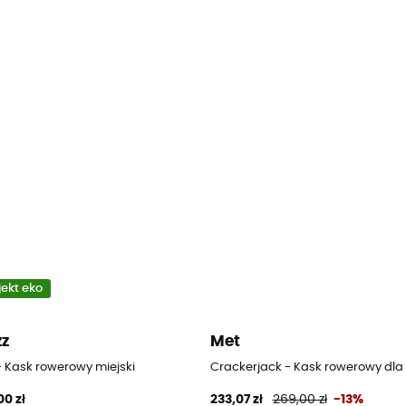
jekt eko
zz
Met
zieci
- Kask rowerowy miejski
Crackerjack - Kask rowerowy dla 
00 zł
233,07 zł
269,00 zł
-13%