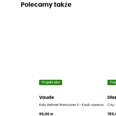
Polecamy także
Projekt eko
Pro
Vaude
Die
Kids Helmet Raincover II - Kask rowerowy dla d
City 
59,00 zł
769,