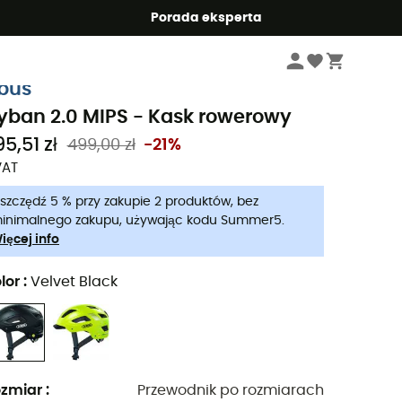
Summer5
Porada eksperta
Odzież & Akcesoria rowerowe
Kaski rowerowe
bus
yban 2.0 MIPS - Kask rowerowy
5,51 zł
499,00 zł
-21%
VAT
szczędź 5 % przy zakupie 2 produktów, bez
inimalnego zakupu, używając kodu Summer5.
ięcej info
lor
:
Velvet Black
zmiar
:
Przewodnik po rozmiarach