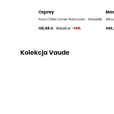
Osprey
Mam
Poco Child Carrier Raincover - Nosidełka tury
Allr
136,68 zł
159,00 zł
-14%
345,
Kolekcja Vaude