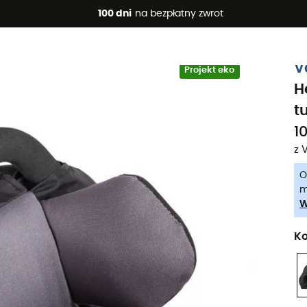
 promocje 🔥 -5% DODATKOWO przy zakupie 2 produktów*, kod 
100 dni
na bezpłatny zwrot
-5% Extra - Kod Summer5
V
Projekt eko
H
t
10
z 
O
m
W
Ko