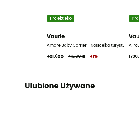
Projekt eko
Pro
Vaude
Va
Amare Baby Carrier - Nosidełka turystyczne
Allro
421,62 zł
719,00 zł
-41%
1730,
Ulubione Używane