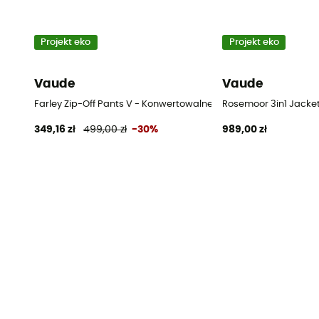
Projekt eko
Projekt eko
Vaude
Vaude
Farley Zip-Off Pants V - Konwertowalne spodnie turystyczne m
Rosemoor 3in1 Jacket
349,16 zł
499,00 zł
-30%
989,00 zł