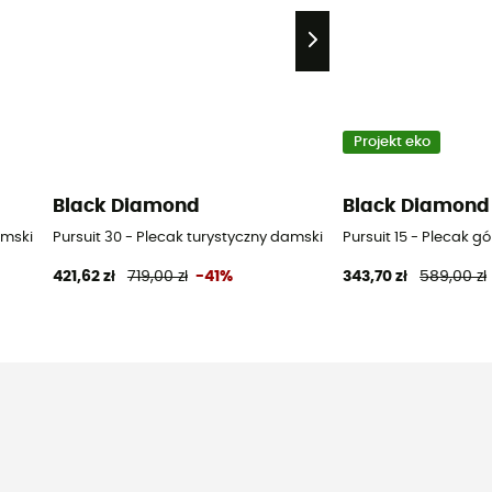
Projekt eko
Black Diamond
Black Diamond
amski
Pursuit 30 - Plecak turystyczny damski
Pursuit 15 - Plecak g
421,62 zł
719,00 zł
-41%
343,70 zł
589,00 zł