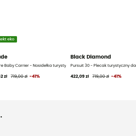
jekt eko
ude
Black Diamond
e Baby Carrier - Nosidełka turystyczne
Pursuit 30 - Plecak turystyczny d
2 zł
719,00 zł
-41%
422,09 zł
719,00 zł
-41%
.