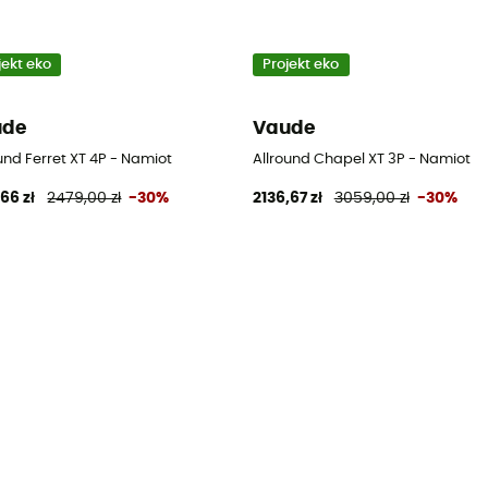
jekt eko
Projekt eko
ude
Vaude
und Ferret XT 4P - Namiot
Allround Chapel XT 3P - Namiot
66 zł
2479,00 zł
-30%
2136,67 zł
3059,00 zł
-30%