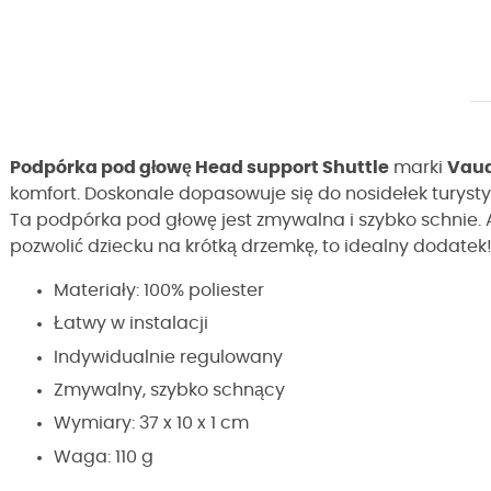
Podpórka pod głowę Head support Shuttle
marki
Vau
komfort. Doskonale dopasowuje się do nosidełek turyst
Ta podpórka pod głowę jest zmywalna i szybko schnie. A
pozwolić dziecku na krótką drzemkę, to idealny dodatek
Materiały: 100% poliester
Łatwy w instalacji
Indywidualnie regulowany
Zmywalny, szybko schnący
Wymiary: 37 x 10 x 1 cm
Waga: 110 g