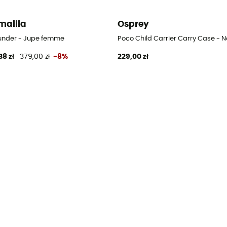
alila
Osprey
styczne
ounder - Jupe femme
Poco Child Carrier Carry Case - N
38 zł
379,00 zł
-8%
229,00 zł