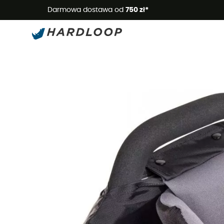
Letnie
Darmowa dostawa od
750 zł*