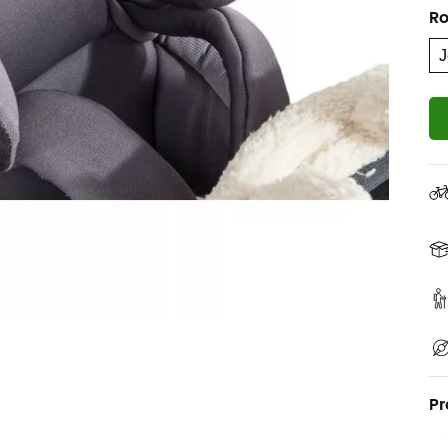
Ro
Pr