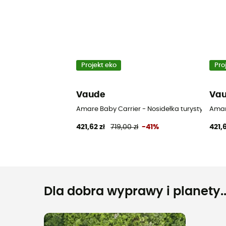
Projekt eko
Pro
Vaude
Va
Amare Baby Carrier - Nosidełka turystyczne
Amar
421,62 zł
719,00 zł
-41%
421,6
Dla dobra wyprawy i planety..