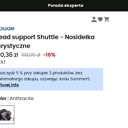
Summer5
Porada eksperta
Dzieci
Nosidełko turystyczne
aude
ead support Shuttle - Nosidełka
urystyczne
0,36 zł
119,00 zł
-16%
VAT
szczędź 5 % przy zakupie 2 produktów, bez
inimalnego zakupu, używając kodu Summer5.
ięcej info
lor
:
Anthracite