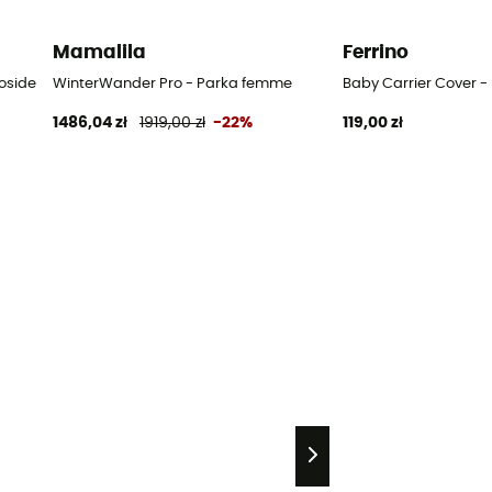
Mamalila
Ferrino
osidełka turystyczne
WinterWander Pro - Parka femme
Baby Carrier Cover -
1486,04 zł
1919,00 zł
-22%
119,00 zł