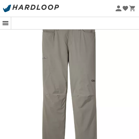
Letnie promocje 🔥 -5% DODATKOWO przy zakupie 2
produktów*, kod Summer5
Projekt eko