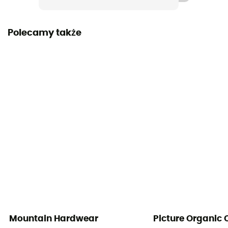
Etykieta
Polecamy także
Bluesign / Z recyklingu
Kieszenie
4 fickor
Materiały
[main] 86 % nylon - 14 % elasthan
Mountain Hardwear
Picture Organic 