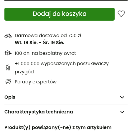
Odporne na ścieranie
Dodaj do koszyka
UPF 50+
Guzik i zamek błyskawiczny
Rozporek na zamek błyskawiczny
Darmowa dostawa od 750 zł
Kieszeń na udzie zapinana na zamek
Wt. 18 Sie.
-
Śr. 19 Sie.
Podszyty pasek w talii
100 dni na bezpłatny zwrot
Tylne kieszenie
+1 000 000 wyposażonych poszukiwaczy
Proste nogawki zapinane na zamek
przygód
Szelki na pasek
Porady ekspertów
Klin w kroku
Waga: 390 g
Opis
Charakterystyka techniczna
Polecane dla
Produkt(y) powiązany(-ne) z tym artykułem
Turystyka piesza / Trekking