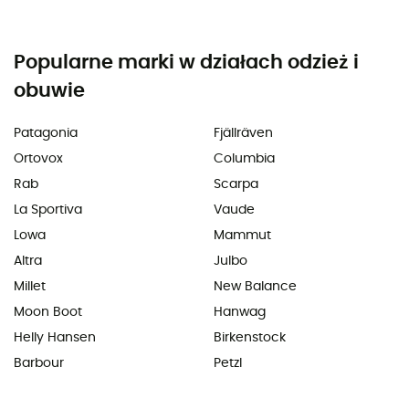
Popularne marki w działach odzież i
obuwie
Patagonia
Fjällräven
Ortovox
Columbia
Rab
Scarpa
La Sportiva
Vaude
Lowa
Mammut
Altra
Julbo
Millet
New Balance
Moon Boot
Hanwag
Helly Hansen
Birkenstock
Barbour
Petzl