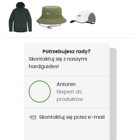
Rodzaj
Mężczyźni
Ciężar
390 g
Potrzebujesz rady?
Skontaktuj się z naszymi
Nazwa produktu
hardguides!
Ferrosi Pants - 32"
Nieprzemakalność
Antonin
Water-repellent
Ekspert ds.
produktów
Wiatroszczelne
Oui
Skontaktuj się przez e-mail
Krój
Standard