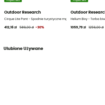
Projekt eko
Projekt eko
Outdoor Research
Outdoor Researc
Cirque Lite Pant - Spodnie turystyczne męskie
Helium Bivy - Torba b
412,16 zł
589,00 zł
-30%
1059,79 zł
1259,00 zł
Ulubione Używane