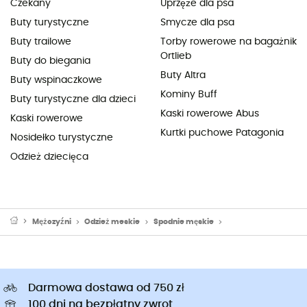
Czekany
Uprzęże dla psa
Buty turystyczne
Smycze dla psa
Buty trailowe
Torby rowerowe na bagażnik
Ortlieb
Buty do biegania
Buty Altra
Buty wspinaczkowe
Kominy Buff
Buty turystyczne dla dzieci
Kaski rowerowe Abus
Kaski rowerowe
Kurtki puchowe Patagonia
Nosidełko turystyczne
Odzież dziecięca
Mężczyźni
Odzież meskie
Spodnie męskie
Spodnie turystyczne
Darmowa dostawa od 750 zł
100 dni na bezpłatny zwrot