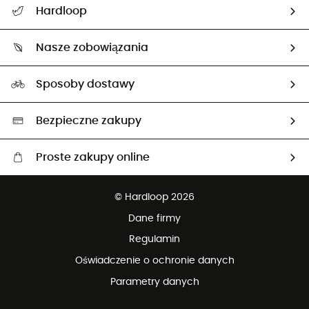
Hardloop
Śledzenie przesyłki
O nas
Zwrot artykułów i zwrot środków
Nasze zobowiązania
HardGuides
Przewodnik po rozmiarach
Nasz ślad węglowy
Ambasadorzy
Sposoby dostawy
Neutralność węglowa
Wybrane produkty eko
Bezpieczne zakupy
Proste zakupy online
Darmowa dostawa od 750 zł
© Hardloop 2026
100 dni na bezpłatny zwrot
Dane firmy
obsługi klienta
Regulamin
Oświadczenie o ochronie danych
Parametry danych