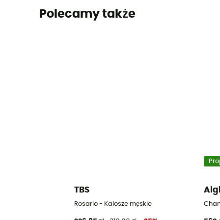
Polecamy także
Pro
TBS
Aig
Rosario - Kalosze męskie
Cham