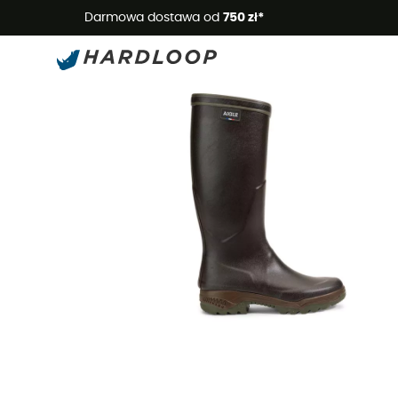
Letnie
Darmowa dostawa od
750 zł*