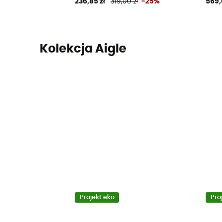
236,85 zł
319,00 zł
-25%
569,
Kolekcja Aigle
Projekt eko
Pro