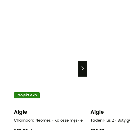
Projekt eko
Aigle
Aigle
Chambord Neomes - Kalosze męskie
Taden Plus 2 - Buty