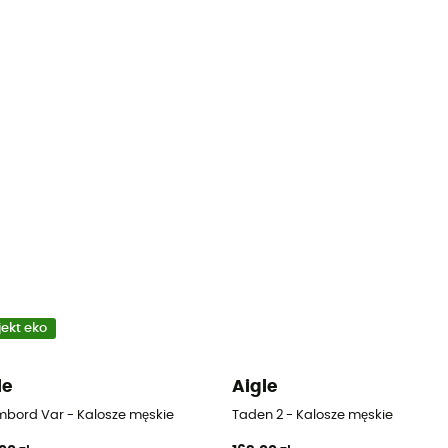
jekt eko
le
Aigle
bord Var - Kalosze męskie
Taden 2 - Kalosze męskie