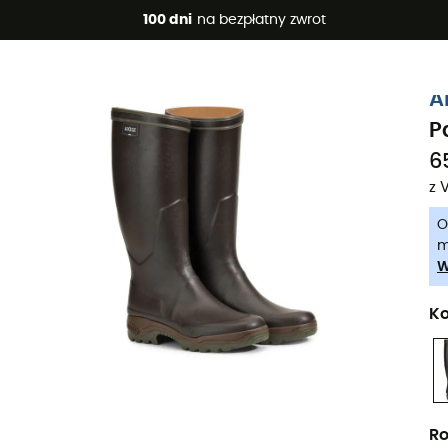
 promocje 🔥 -5% DODATKOWO przy zakupie 2 produktów*, kod 
100 dni
na bezpłatny zwrot
-5% Extra - Kod Summer5
A
P
6
z 
O
m
W
Ko
Ro