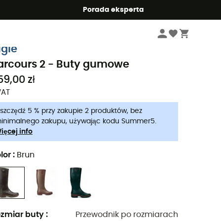
Summer5
Porada eksperta
Mężczyźni
Buty meskie
Kalosze męskie
igle
arcours 2 - Buty gumowe
59,00 zł
VAT
szczędź 5 % przy zakupie 2 produktów, bez
inimalnego zakupu, używając kodu Summer5.
ięcej info
lor
:
Brun
zmiar buty
:
Przewodnik po rozmiarach