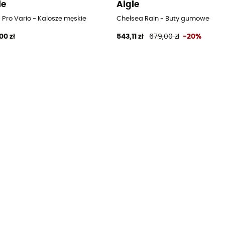
le
Aigle
 Pro Vario - Kalosze męskie
Chelsea Rain - Buty gumowe
00 zł
543,11 zł
679,00 zł
-20%