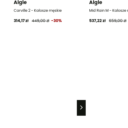
Aigle
Aigle
Carville 2 - Kalosze męskie
Mid Rain M - Kalosze
314,17 zł
449,00 zł
-30%
537,22 zł
659,00 zł