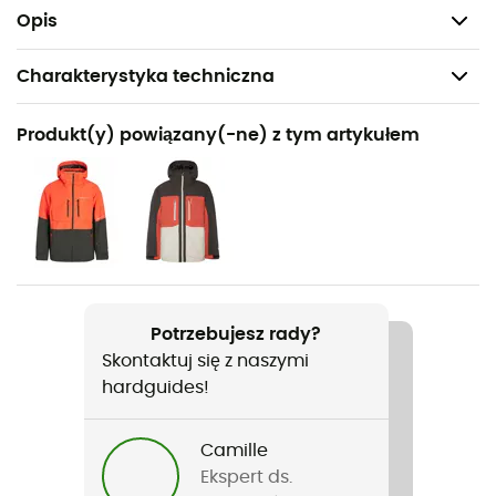
Profilowane nogawki z otworami wentylacyjnymi
Opis
Charakterystyka techniczna
Polecane dla
Produkt(y) powiązany(-ne) z tym artykułem
Narciarstwo zjazdowe / Narty freeride
Rodzaj
Mężczyźni
Nazwa produktu
Miikka
Potrzebujesz rady?
Skontaktuj się z naszymi
Nieprzemakalność
hardguides!
Yes
Współczynnik Schmerbera
Camille
20 000 mm
Ekspert ds.