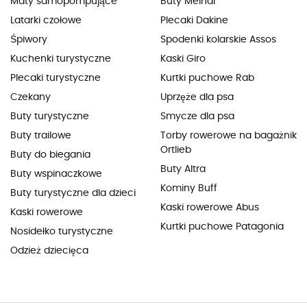
Maty samopompujące
Buty Meindl
Latarki czołowe
Plecaki Dakine
Śpiwory
Spodenki kolarskie Assos
Kuchenki turystyczne
Kaski Giro
Plecaki turystyczne
Kurtki puchowe Rab
Czekany
Uprzęże dla psa
Buty turystyczne
Smycze dla psa
Buty trailowe
Torby rowerowe na bagażnik
Ortlieb
Buty do biegania
Buty Altra
Buty wspinaczkowe
Kominy Buff
Buty turystyczne dla dzieci
Kaski rowerowe Abus
Kaski rowerowe
Kurtki puchowe Patagonia
Nosidełko turystyczne
Odzież dziecięca