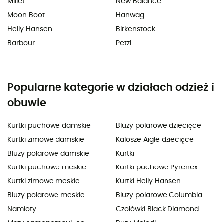
Millet
New Balance
Moon Boot
Hanwag
Helly Hansen
Birkenstock
Barbour
Petzl
Popularne kategorie w działach odzież i
obuwie
Kurtki puchowe damskie
Bluzy polarowe dziecięce
Kurtki zimowe damskie
Kalosze Aigle dziecięce
Bluzy polarowe damskie
Kurtki
Kurtki puchowe meskie
Kurtki puchowe Pyrenex
Kurtki zimowe meskie
Kurtki Helly Hansen
Bluzy polarowe meskie
Bluzy polarowe Columbia
Namioty
Czołówki Black Diamond