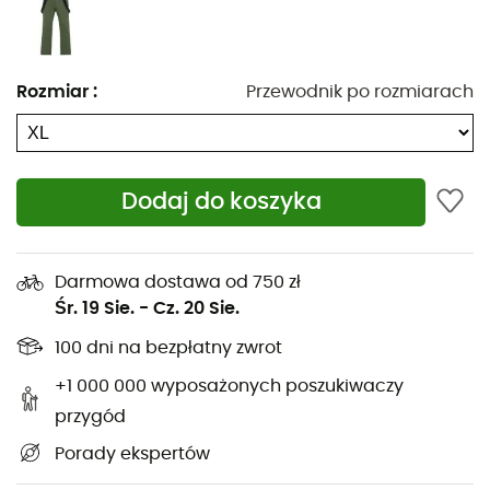
błyskawiczne przy kostkach, aby szybko zakładać i
zdejmować buty. Zostaw wszystkie swoje zmartwienia na
szczycie stoku i skup się na białych przestrzeniach przed
Rozmiar
:
Przewodnik po rozmiarach
sobą!
Materiał: 100% poliester
Bez PFC
Dodaj do koszyka
Ergonomiczny, profilowany krój
Długość regularna
Wodoodporność: 20 000 mm
Darmowa dostawa od 750 zł
Śr. 19 Sie.
-
Cz. 20 Sie.
Podklejane szwy
100 dni na bezpłatny zwrot
Odczepiane szelki
Elastyczne szelki pomagają utrzymać spodnie na
+1 000 000 wyposażonych poszukiwaczy
miejscu, ale można je również zdjąć
przygód
Regulowany pas za pomocą rzepów
Porady ekspertów
Zamki błyskawiczne przy kostkach