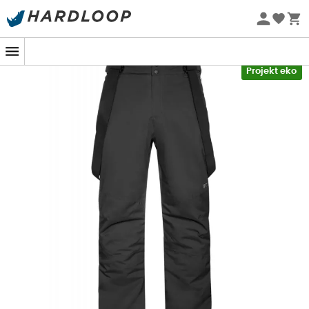
Letnie promocje 🔥 -5% DODATKOWO przy zakupie 2
produktów*, kod Summer5
-5% Extra - Kod Summer5
Projekt eko