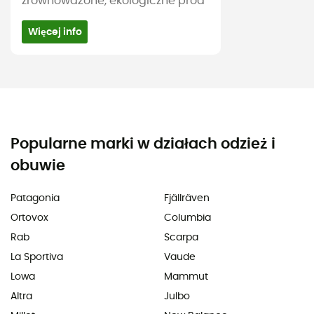
zrównoważone, ekologiczne prod
Więcej info
Popularne marki w działach odzież i
obuwie
Patagonia
Fjällräven
Ortovox
Columbia
Rab
Scarpa
La Sportiva
Vaude
Lowa
Mammut
Altra
Julbo