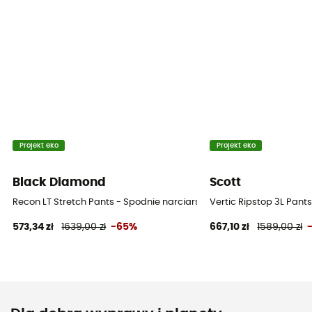
Projekt eko
Projekt eko
Black Diamond
Scott
Recon LT Stretch Pants - Spodnie narciarskie męskie
Vertic Ripstop 3L Pant
573,34 zł
1639,00 zł
-65%
667,10 zł
1589,00 zł