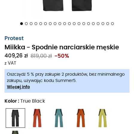
Protest
Miikka - Spodnie narciarskie męskie
409,26 zł
819,00 zł
-50%
z VAT
Oszczędź 5 % przy zakupie 2 produktów, bez minimalnego
zakupu, używając kodu Summer5.
Więcej info
Kolor
:
True Black
Miikka
to
spodnie narciarskie
dla
mężczyzn
zaprojektowane przez markę
Protest
, idealne do
zapewnienia ciepłych i suchych dni na stokach.
Miikka
oferuje wysokiej jakości wodoodporność i oddychalność
na zimowe przygody, profilowane nogawki oraz zamki