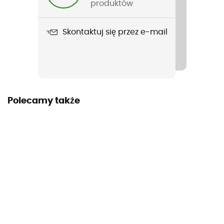
produktów
Etykieta
PFC-Free
Skontaktuj się przez e-mail
Kieszenie
4 fickor
Materiały
Polecamy także
100% polyester
MVTR (poziom oddychalności)
20 000 gr /m2 / 24 h