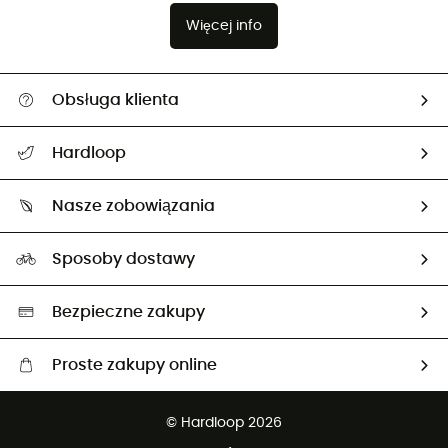
Więcej info
Obsługa klienta
Pomoc i kontakt
Hardloop
Śledzenie przesyłki
O nas
Zwrot artykułów i zwrot środków
Nasze zobowiązania
HardGuides
Przewodnik po rozmiarach
Nasz ślad węglowy
Ambasadorzy
Sposoby dostawy
Neutralność węglowa
Wybrane produkty eko
Bezpieczne zakupy
Proste zakupy online
Darmowa dostawa od 750 zł
© Hardloop 2026
100 dni na bezpłatny zwrot