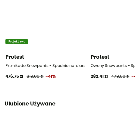
Projekt eko
Protest
Protest
Prtmikado Snowpants - Spodnie narciarskie męskie
Oweny Snowpants - Sp
476,75 zł
819,00 zł
-41%
282,41 zł
479,00 zł
-
Ulubione Używane