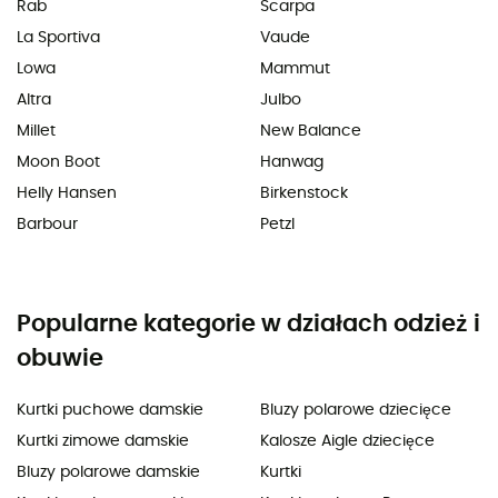
Rab
Scarpa
La Sportiva
Vaude
Lowa
Mammut
Altra
Julbo
Millet
New Balance
Moon Boot
Hanwag
Helly Hansen
Birkenstock
Barbour
Petzl
Popularne kategorie w działach odzież i
obuwie
Kurtki puchowe damskie
Bluzy polarowe dziecięce
Kurtki zimowe damskie
Kalosze Aigle dziecięce
Bluzy polarowe damskie
Kurtki