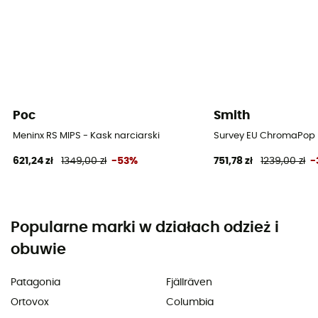
Poc
Smith
Meninx RS MIPS - Kask narciarski
Survey EU ChromaPop P
621,24 zł
1349,00 zł
-53%
751,78 zł
1239,00 zł
-
Popularne marki w działach odzież i
obuwie
Patagonia
Fjällräven
Ortovox
Columbia