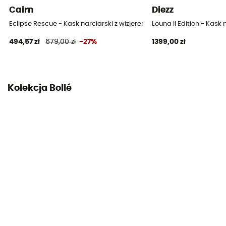
Cairn
Diezz
Eclipse Rescue - Kask narciarski z wizjerem
Louna II Edition - Kask 
494,57 zł
679,00 zł
-27%
1399,00 zł
Kolekcja Bollé