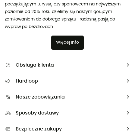
początkującym turystą, czy sportowcem na najwyższym
poziomie od 2015 roku dzielimy się naszym gorącym
zamiłowaniem do dobrego sprzętu i radosną pasją do
wypraw po bezdrożach.
Więcej info
Obsługa klienta
Pomoc i kontakt
Hardloop
Śledzenie przesyłki
O nas
Zwrot artykułów i zwrot środków
Nasze zobowiązania
HardGuides
Przewodnik po rozmiarach
Nasz ślad węglowy
Ambasadorzy
Sposoby dostawy
Neutralność węglowa
Wybrane produkty eko
Bezpieczne zakupy