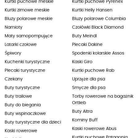
Kurtki puchowe meskie
Kurtki puchowe Pyrenex
Kurtki zimowe meskie
Kurtki Helly Hansen
Bluzy polarowe meskie
Bluzy polarowe Columbia
Namioty
Czołówki Black Diamond
Maty samopompujące
Buty Meindl
Latarki czołowe
Plecaki Dakine
Śpiwory
Spodenki kolarskie Assos
Kuchenki turystyczne
Kaski Giro
Plecaki turystyczne
Kurtki puchowe Rab
Czekany
Uprzęże dla psa
Buty turystyczne
Smycze dla psa
Buty trailowe
Torby rowerowe na bagażnik
Ortlieb
Buty do biegania
Buty Altra
Buty wspinaczkowe
Kominy Buff
Buty turystyczne dla dzieci
Kaski rowerowe Abus
Kaski rowerowe
Kurtki puchowe Patagonia