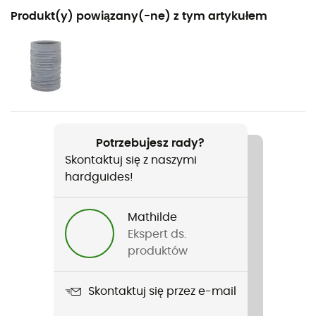
Polecane dla
Produkt(y) powiązany(-ne) z tym artykułem
Narciarstwo zjazdowe / Narty / Snowboard / Narty all
mountain
Rodzaj
Mężczyźni / Kobiety
Nazwa produktu
Potrzebujesz rady?
V-Line
Skontaktuj się z naszymi
hardguides!
Warstwa wewnętrzna
E.P.S
Mathilde
Skorupa zewnętrzna
Ekspert ds.
ABS injecté
produktów
Konstrukcja kadłubu
Skontaktuj się przez e-mail
ABS