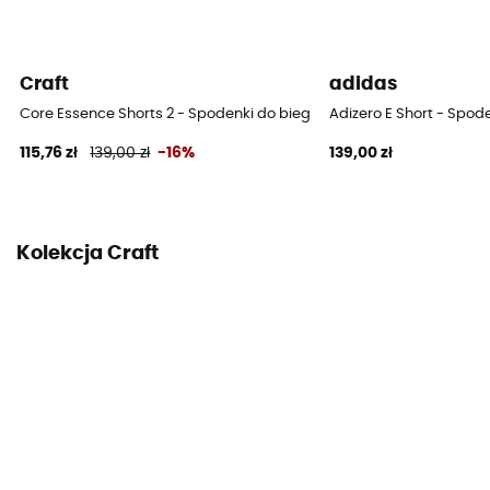
System blokowania
Gumka w pasie
Craft
adidas
Core Essence Shorts 2 - Spodenki do biegania męskie
Adizero E Short - Spod
115,76 zł
139,00 zł
-16%
139,00 zł
Kolekcja Craft