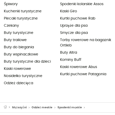
Śpiwory
Spodenki kolarskie Assos
Kuchenki turystyczne
Kaski Giro
Plecaki turystyczne
Kurtki puchowe Rab
Czekany
Uprzęże dla psa
Buty turystyczne
Smycze dla psa
Buty trailowe
Torby rowerowe na bagażnik
Ortlieb
Buty do biegania
Buty Altra
Buty wspinaczkowe
Kominy Buff
Buty turystyczne dla dzieci
Kaski rowerowe Abus
Kaski rowerowe
Kurtki puchowe Patagonia
Nosidełko turystyczne
Odzież dziecięca
Mężczyźni
Odzież meskie
Spodenki męskie
Spodenki do biegan