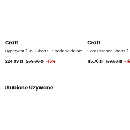
Craft
Craft
Hypervent 2-In-1 Shorts - Spodenki do biegania męskie
Core Essence Shorts 2
224,09 zł
269,00 zł
-16%
115,76 zł
139,00 zł
-1
Ulubione Używane