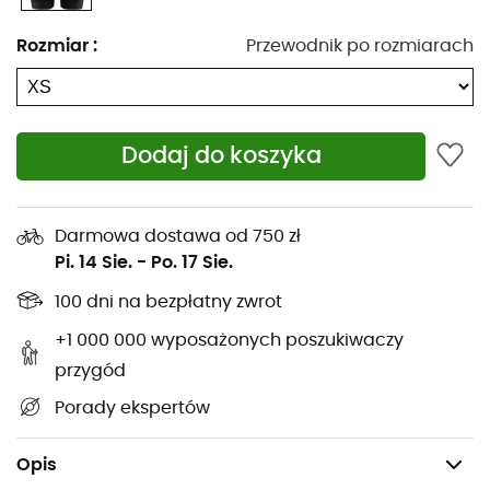
Rozmiar
:
Przewodnik po rozmiarach
ADV Essence
dla
mężczyzn
od
Craft
łączy zalety
szortów i legginsów do biegania, eliminując ich wady. Te
spodenki do biegania
są oddychające i dopasowane w
talii, nie będąc zbyt obcisłymi, podczas gdy
wbudowane
Dodaj do koszyka
legginsy
pomagają utrzymać ciepło ciała. Wykonane są
z bardzo lekkiej, funkcjonalnej i elastycznej tkaniny, co
zapewnia optymalny komfort. Z pewnością docenisz
Darmowa dostawa od 750 zł
sznurki ściągające wewnątrz elastycznego pasa oraz
Pi. 14 Sie.
-
Po. 17 Sie.
małą, ukrytą kieszonkę z tyłu. Bardzo praktyczne do
przechowywania kluczy lub innych drobnych
100 dni na bezpłatny zwrot
przedmiotów.
+1 000 000 wyposażonych poszukiwaczy
Sznurek ściągający wewnątrz elastycznego pasa
przygód
Ukryta kieszonka z tyłu pasa
Porady ekspertów
Można prać w pralce, maksymalnie 40°C
Materiał: 95% poliester z recyklingu - 5% elastan
Opis