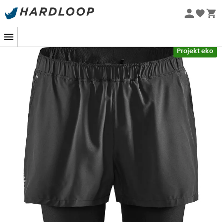
Letnie promocje 🔥 -5% DODATKOWO przy zakupie 2
produktów*, kod Summer5
-5% Extra - Kod Summer5
Projekt eko