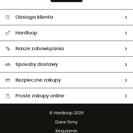
Obsługa klienta
Pomoc i kontakt
Hardloop
Śledzenie przesyłki
O nas
Zwrot artykułów i zwrot środków
Nasze zobowiązania
HardGuides
Przewodnik po rozmiarach
Nasz ślad węglowy
Ambasadorzy
Sposoby dostawy
Neutralność węglowa
Wybrane produkty eko
Bezpieczne zakupy
Proste zakupy online
Darmowa dostawa od 750 zł
© Hardloop 2026
100 dni na bezpłatny zwrot
Dane firmy
obsługi klienta
Regulamin