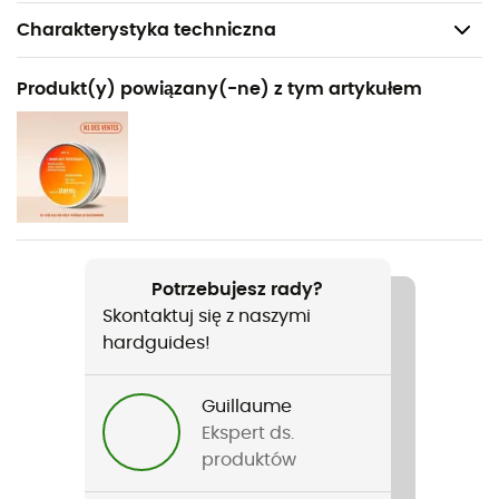
Charakterystyka techniczna
Polecane dla
Produkt(y) powiązany(-ne) z tym artykułem
Nordic walking / Trail / Bieganie / Codzienny użytek
Rodzaj
Mężczyźni
Nazwa produktu
ADV Essence 2-In-1 Stretch Short
Potrzebujesz rady?
Skontaktuj się z naszymi
Nieprzemakalność
hardguides!
Non
Stretch
Guillaume
Tak
Ekspert ds.
produktów
Etykieta