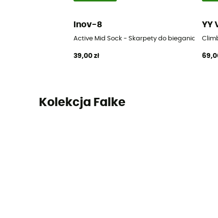
Inov-8
YY 
Active Mid Sock - Skarpety do biegania
Clim
39,00 zł
69,0
Kolekcja Falke