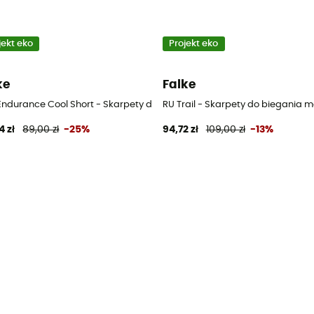
jekt eko
Projekt eko
ke
Falke
e
Endurance Cool Short - Skarpety do biegania meskie
RU Trail - Skarpety do biegania m
4 zł
89,00 zł
-25%
94,72 zł
109,00 zł
-13%