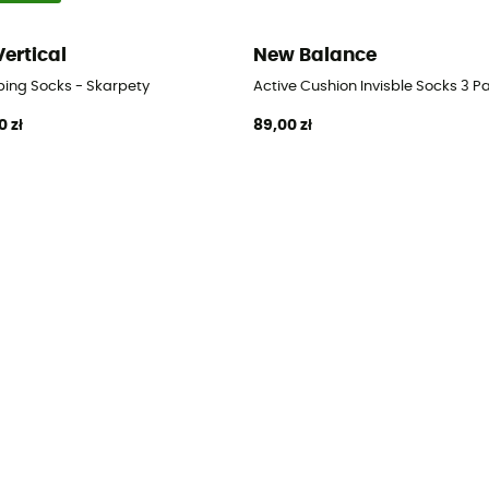
Vertical
New Balance
bing Socks - Skarpety
Active Cushion Invisble Socks 3 P
0 zł
89,00 zł