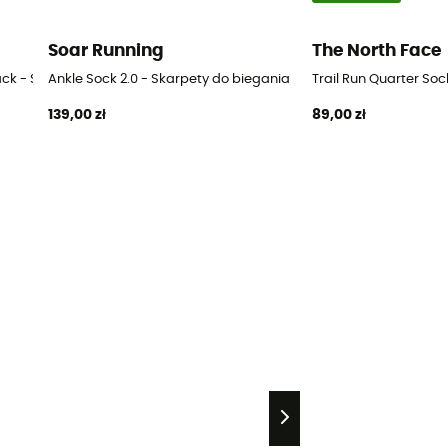
Soar Running
The North Face
ack - Skarpety do biegania
Ankle Sock 2.0 - Skarpety do biegania
Trail Run Quarter So
139,00 zł
89,00 zł