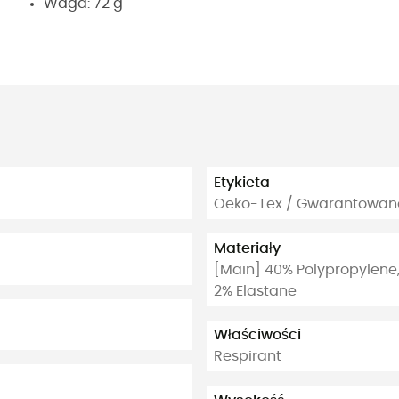
Waga: 72 g
Etykieta
Oeko-Tex / Gwarantowane
Materiały
[Main] 40% Polypropylene, 
2% Elastane
Właściwości
Respirant