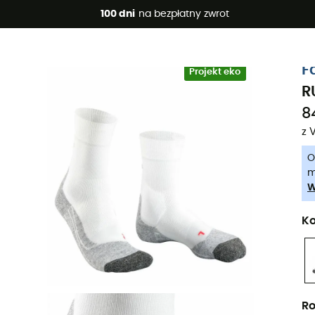
 promocje 🔥 -5% DODATKOWO przy zakupie 2 produktów*, kod 
100 dni
na bezpłatny zwrot
-5% Extra - Kod Summer5
F
Projekt eko
R
8
z 
O
m
W
Ko
Ro