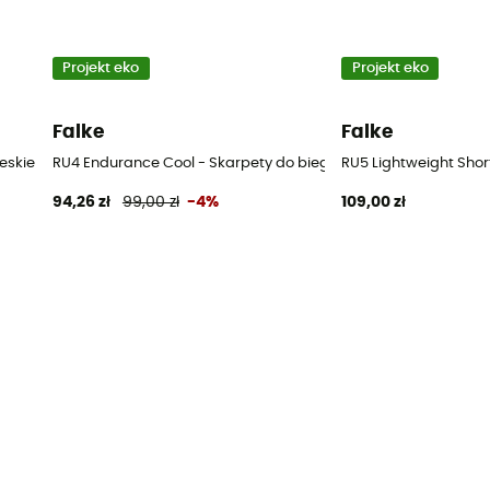
Projekt eko
Projekt eko
Falke
Falke
eskie
RU4 Endurance Cool - Skarpety do biegania meskie
RU5 Lightweight Shor
94,26 zł
99,00 zł
-4%
109,00 zł