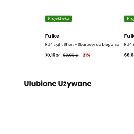
Projekt eko
Pro
Falke
Fal
RU4 Light Short - Skarpety do biegania meski
RU4 
70,16 zł
89,00 zł
-21%
66,6
Ulubione Używane