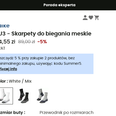
Summer5
Porada eksperta
Mężczyźni
Odzież meskie
Skarpety meskie
Skarpety do biegania mes
alke
U3 - Skarpety do biegania meskie
4,55 zł
89,00 zł
-5%
VAT
szczędź 5 % przy zakupie 2 produktów, bez
inimalnego zakupu, używając kodu Summer5.
ięcej info
lor
:
White / Mix
zmiar buty
:
Przewodnik po rozmiarach