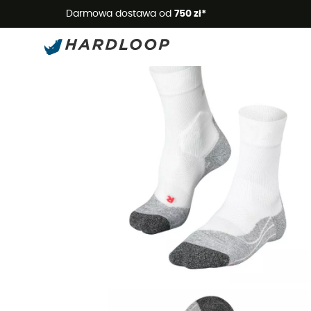
Letnie
Darmowa dostawa od
750 zł*