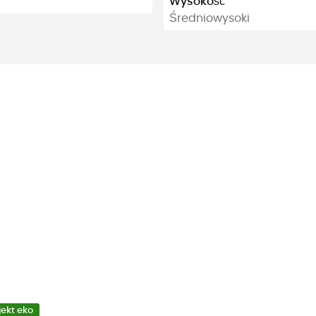
Wysokość
Średniowysoki
jekt eko