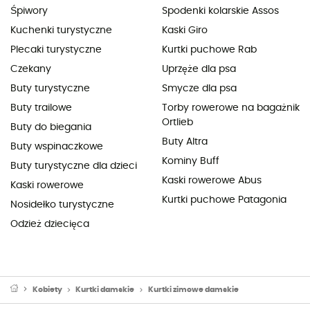
Śpiwory
Spodenki kolarskie Assos
Kuchenki turystyczne
Kaski Giro
Plecaki turystyczne
Kurtki puchowe Rab
Czekany
Uprzęże dla psa
Buty turystyczne
Smycze dla psa
Buty trailowe
Torby rowerowe na bagażnik
Ortlieb
Buty do biegania
Buty Altra
Buty wspinaczkowe
Kominy Buff
Buty turystyczne dla dzieci
Kaski rowerowe Abus
Kaski rowerowe
Kurtki puchowe Patagonia
Nosidełko turystyczne
Odzież dziecięca
Kobiety
Kurtki damskie
Kurtki zimowe damskie