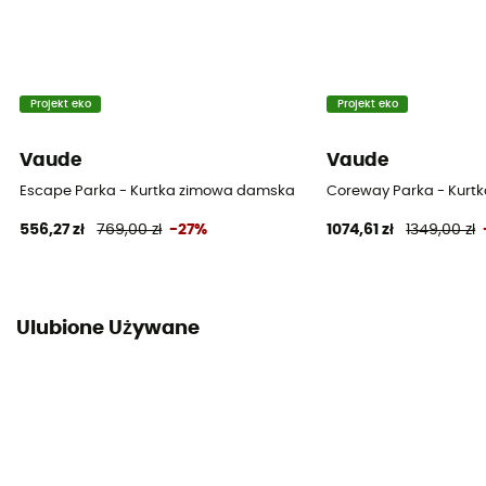
Projekt eko
Projekt eko
Vaude
Vaude
Escape Parka - Kurtka zimowa damska
Coreway Parka - Kurt
556,27 zł
769,00 zł
-27%
1074,61 zł
1349,00 zł
Ulubione Używane