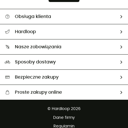
Obsługa klienta
Pomoc i kontakt
Hardloop
Śledzenie przesyłki
O nas
Zwrot artykułów i zwrot środków
Nasze zobowiązania
HardGuides
Przewodnik po rozmiarach
Nasz ślad węglowy
Ambasadorzy
Sposoby dostawy
Neutralność węglowa
Wybrane produkty eko
Bezpieczne zakupy
Proste zakupy online
Darmowa dostawa od 750 zł
© Hardloop 2026
100 dni na bezpłatny zwrot
Dane firmy
obsługi klienta
Regulamin