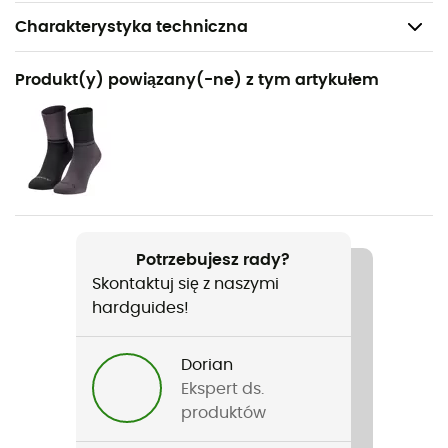
Charakterystyka techniczna
Polecane dla
Produkt(y) powiązany(-ne) z tym artykułem
Codzienny użytek / Rower
Rodzaj
Kobiety
Ciężar
682 g
Potrzebujesz rady?
Skontaktuj się z naszymi
Nazwa produktu
hardguides!
Cyclist padded Parka II
Membrana
Dorian
Ceplex Active
Ekspert ds.
produktów
Zastosowana technologia