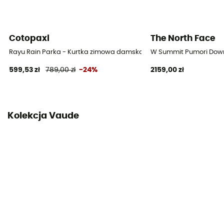
Kieszenie
5 kieszeni
Cotopaxi
The North Face
Materiały
[main] 100 % polyester
Rayu Rain Parka - Kurtka zimowa damska
W Summit Pumori Down
599,53 zł
789,00 zł
-24%
2159,00 zł
Kolekcja Vaude