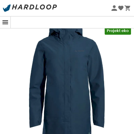
Letnie promocje 🔥 -5% DODATKOWO przy zakupie 2
produktów*, kod Summer5
-5% Extra - Kod Summer5
Projekt eko