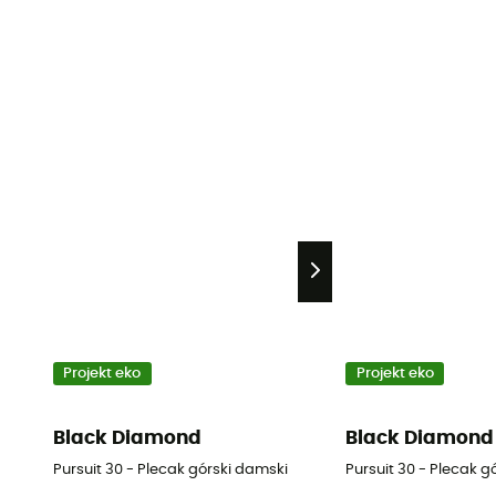
Projekt eko
Projekt eko
Black Diamond
Black Diamond
Pursuit 30 - Plecak górski damski
Pursuit 30 - Plecak g