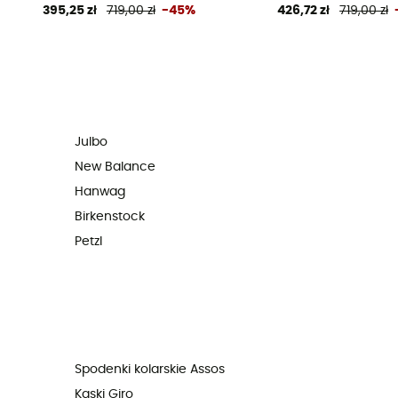
395,25 zł
719,00 zł
-45%
426,72 zł
719,00 zł
Julbo
New Balance
Hanwag
Birkenstock
Petzl
Spodenki kolarskie Assos
Kaski Giro