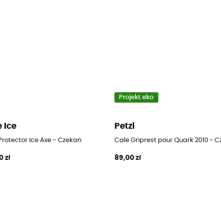
Projekt eko
e Ice
Petzl
Protector Ice Axe - Czekan
Cale Griprest pour Quark 2010 - 
0 zł
89,00 zł