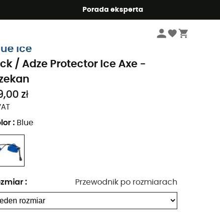
Summer5
Porada eksperta
Odzież & Akcesoria wspinaczkowa
Sprzęt alpinistyczny: ubrania alpinistyc
lue Ice
ick / Adze Protector Ice Axe -
zekan
9,00 zł
VAT
lor
:
Blue
zmiar
:
Przewodnik po rozmiarach