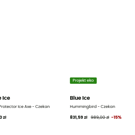
Projekt eko
e Ice
Blue Ice
Protector Ice Axe - Czekan
Hummingbird - Czekan
0 zł
831,59 zł
989,00 zł
-15%