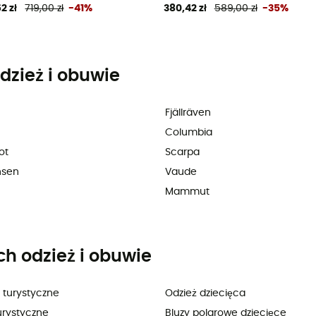
2 zł
719,00 zł
-41%
380,42 zł
589,00 zł
-35%
dzież i obuwie
Fjällräven
Columbia
ot
Scarpa
nsen
Vaude
Mammut
ch odzież i obuwie
 turystyczne
Odzież dziecięca
urystyczne
Bluzy polarowe dziecięce