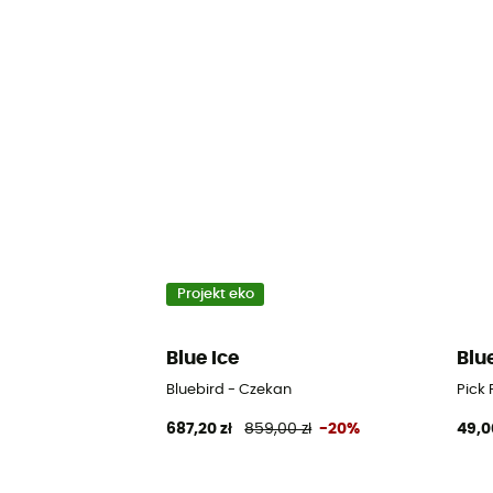
Projekt eko
Blue Ice
Blu
Bluebird - Czekan
Pick 
687,20 zł
859,00 zł
-20%
49,0