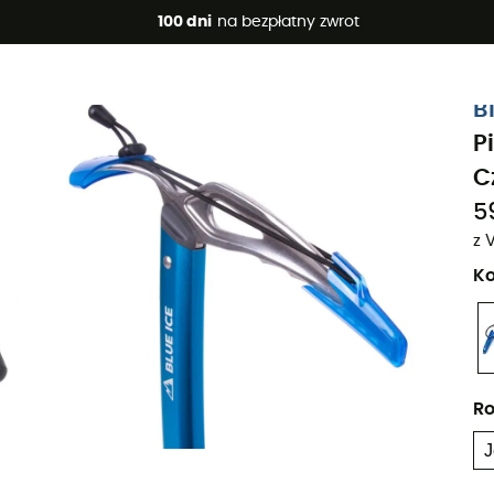
 promocje 🔥 -5% DODATKOWO przy zakupie 2 produktów*, kod 
100 dni
na bezpłatny zwrot
B
P
C
5
z 
Ko
Ro