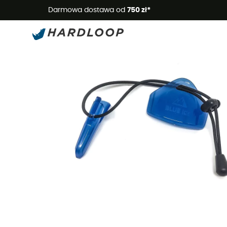
Letnie
Darmowa dostawa od
750 zł*