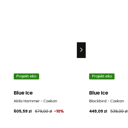
Projekt eko
Projekt eko
Blue Ice
Blue Ice
Akila Hammer - Czekan
Blackbird - Czekan
605,59 zł
679,00 zł
-10%
449,09 zł
539,00 zł