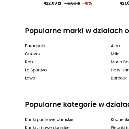
422,09 zł
719,00 zł
-41%
421,6
Popularne marki w działach o
Patagonia
Altra
Ortovox
Millet
Rab
Moon Bo
La Sportiva
Helly Ha
Lowa
Barbour
Popularne kategorie w działa
Kurtki puchowe damskie
Kuchenki
Kurtki zimowe damskie
Plecaki t