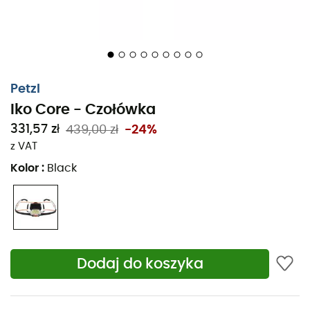
Bezpieczne zakupy
Proste zakupy online
Petzl
Iko Core - Czołówka
331,57 zł
439,00 zł
-24%
z VAT
Kolor
:
Black
Dodaj do koszyka