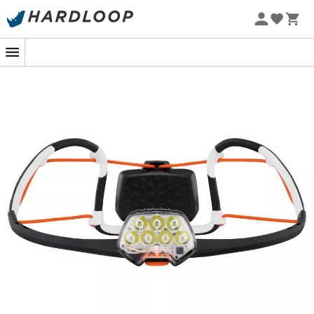
Letnie promocje 🔥 -5% DODATKOWO przy zakupie 2
produktów*, kod Summer5
Projekt eko
O nas
Obsługa klienta
Hardloop
Nasze zobowiązania
Sposoby dostawy