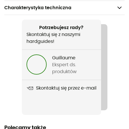
Charakterystyka techniczna
Polecane dla
MTB
Potrzebujesz rady?
Skontaktuj się z naszymi
Rodzaj
hardguides!
Mężczyźni / Kobiety
Guillaume
Nazwa produktu
Ekspert ds.
Extreme Full Fingers Glove
produktów
Skontaktuj się przez e-mail
Polecamy także