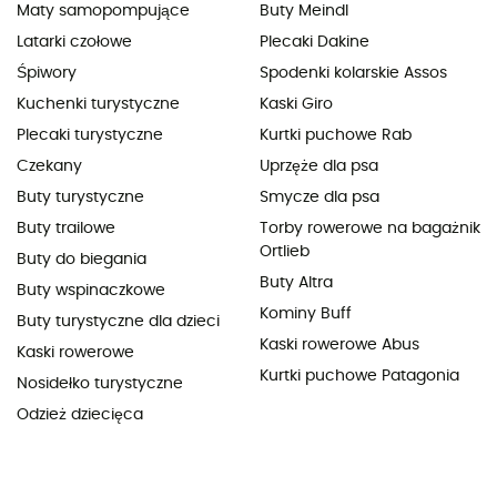
Maty samopompujące
Buty Meindl
Latarki czołowe
Plecaki Dakine
Śpiwory
Spodenki kolarskie Assos
Kuchenki turystyczne
Kaski Giro
Plecaki turystyczne
Kurtki puchowe Rab
Czekany
Uprzęże dla psa
Buty turystyczne
Smycze dla psa
Buty trailowe
Torby rowerowe na bagażnik
Ortlieb
Buty do biegania
Buty Altra
Buty wspinaczkowe
Kominy Buff
Buty turystyczne dla dzieci
Kaski rowerowe Abus
Kaski rowerowe
Kurtki puchowe Patagonia
Nosidełko turystyczne
Odzież dziecięca