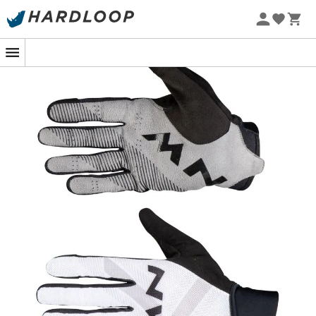
Letnie promocje 🔥 -5% DODATKOWO przy zakupie 2
produktów*, kod Summer5
-5% Extra - Kod Summer5