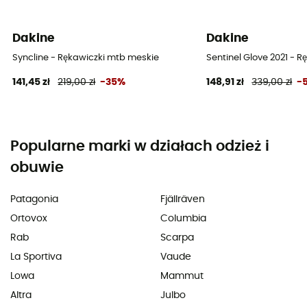
Dakine
Dakine
Syncline - Rękawiczki mtb meskie
Sentinel Glove 2021 - 
141,45 zł
219,00 zł
-35%
148,91 zł
339,00 zł
-
Popularne marki w działach odzież i
obuwie
Patagonia
Fjällräven
Ortovox
Columbia
Rab
Scarpa
La Sportiva
Vaude
Lowa
Mammut
Altra
Julbo