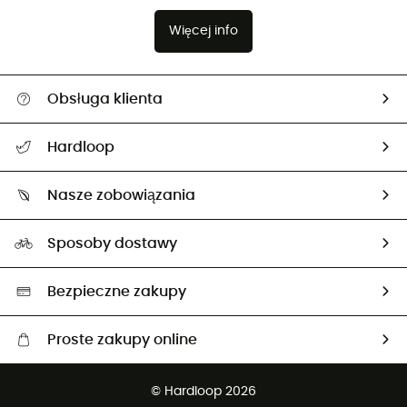
Więcej info
Obsługa klienta
Pomoc i kontakt
Hardloop
Śledzenie przesyłki
O nas
Zwrot artykułów i zwrot środków
Nasze zobowiązania
HardGuides
Przewodnik po rozmiarach
Nasz ślad węglowy
Ambasadorzy
Sposoby dostawy
Neutralność węglowa
Wybrane produkty eko
Bezpieczne zakupy
Proste zakupy online
Darmowa dostawa od 750 zł
© Hardloop 2026
100 dni na bezpłatny zwrot