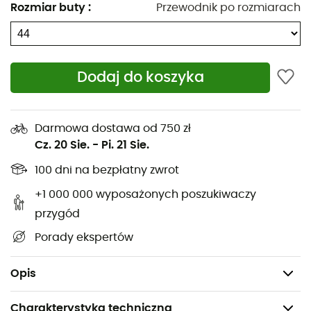
Konstrukcja Synchwire to bezszwowa, wentylowana
Rozmiar buty
:
Przewodnik po rozmiarach
i wzmocniona cholewka, która tworzy ultralekki but
mtbe, łącząc wyjątkową cyrkulację powietrza z
niezwykłą integralnością strukturalną
Dodaj do koszyka
Synchwire to zaawansowany kompozyt składający
się z termicznie klejonej folii zapewniającej
optymalną trwałość, wewnętrznej nietkanej warstwy
Darmowa dostawa od 750 zł
rozprowadzającej siłę systemu zamykania na
Cz. 20 Sie.
-
Pi. 21 Sie.
cholewkę dla bezpośredniego transferu mocy oraz
monofilamentowej siatki dla wentylacji
100 dni na bezpłatny zwrot
Zapięcie Fastlace o wysokim współczynniku tarcia z
+1 000 000 wyposażonych poszukiwaczy
zamkiem sznurkowym i elastycznymi
przygód
prowadnicami sznurowadeł
Porady ekspertów
Kompozycja gumy Sensor zaprojektowana z myślą
o trwałości i przyczepności
Opis
Charakterystyka techniczna