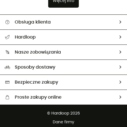
Więcej info
Obsługa klienta
Pomoc i kontakt
Hardloop
Śledzenie przesyłki
O nas
Zwrot artykułów i zwrot środków
Nasze zobowiązania
HardGuides
Przewodnik po rozmiarach
Nasz ślad węglowy
Ambasadorzy
Sposoby dostawy
Neutralność węglowa
Wybrane produkty eko
Bezpieczne zakupy
Proste zakupy online
Darmowa dostawa od 750 zł
© Hardloop 2026
100 dni na bezpłatny zwrot
Dane firmy
obsługi klienta