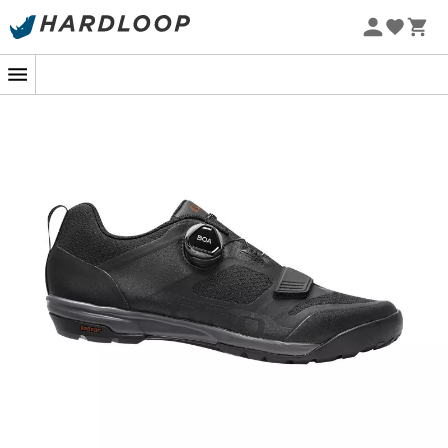
Letnie promocje 🔥 -5% DODATKOWO przy zakupie 2
produktów*, kod Summer5
-5% Extra - Kod Summer5
Na krętych szlakach, gdzie każdy obrót pedałów ma
znaczenie,
Ventana Fastlace™
jest Twoim dyskretnym,
ale niezwykle skutecznym sojusznikiem. Zaprojektowana
dla miłośników enduro i długodystansowych przygód,
zapewnia optymalny komfort, niezależnie od tego, czy
zjeżdżasz ze stoku, czy pokonujesz techniczne przejście
pieszo. Jej sekret? Doskonałe połączenie sztywnej
nylonowej podeszwy, testowanej na trasach Pucharu
Świata MTB, oraz amortyzującej śródpodeszwy z
wtryskiwanego EVA.