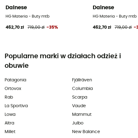
Dainese
Dainese
HG Materia - Buty mtb
HG Materia - Buty mtb
462,70 zł
719,00 zł
-35%
462,70 zł
719,00 zł
-
Popularne marki w działach odzież i
obuwie
Patagonia
Fjällräven
Ortovox
Columbia
Rab
Scarpa
La Sportiva
Vaude
Lowa
Mammut
Altra
Julbo
Millet
New Balance