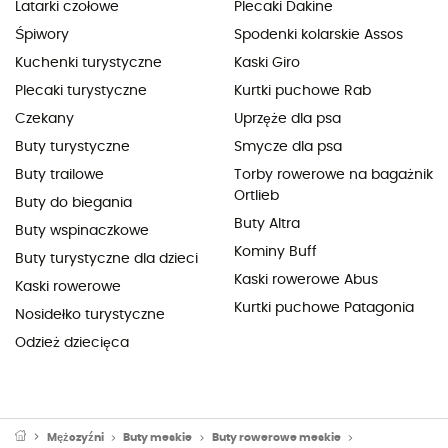
Latarki czołowe
Plecaki Dakine
Śpiwory
Spodenki kolarskie Assos
Kuchenki turystyczne
Kaski Giro
Plecaki turystyczne
Kurtki puchowe Rab
Czekany
Uprzęże dla psa
Buty turystyczne
Smycze dla psa
Buty trailowe
Torby rowerowe na bagażnik
Ortlieb
Buty do biegania
Buty Altra
Buty wspinaczkowe
Kominy Buff
Buty turystyczne dla dzieci
Kaski rowerowe Abus
Kaski rowerowe
Kurtki puchowe Patagonia
Nosidełko turystyczne
Odzież dziecięca
Mężczyźni
Buty meskie
Buty rowerowe meskie
Buty MTB mesk