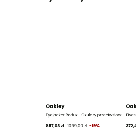
Oakley
Oak
Eyejacket Redux - Okulary przeciwsłoneczne
Five
857,03 zł
1069,00 zł
-19%
372,