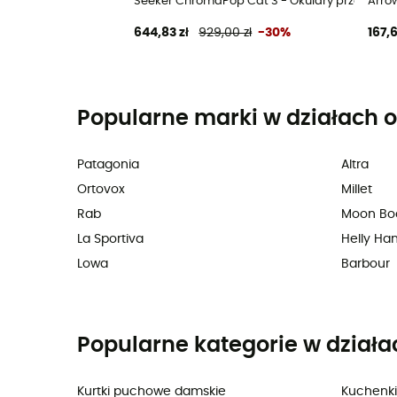
Seeker ChromaPop Cat 3 - Okulary przeciwsł
Arro
644,83 zł
929,00 zł
-30%
167,6
Popularne marki w działach o
Patagonia
Altra
Ortovox
Millet
Rab
Moon Bo
La Sportiva
Helly Ha
Lowa
Barbour
Popularne kategorie w działa
Kurtki puchowe damskie
Kuchenki