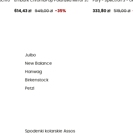
chromic - Okulary przeciwsłoneczne
Embark ChromaPop Polarized Mirror S3 - Okulary przeciwsłon
Fury - Spectron 3 - 
614,43 zł
949,00 zł
-35%
333,80 zł
519,00 zł
Julbo
New Balance
Hanwag
Birkenstock
Petzl
Spodenki kolarskie Assos