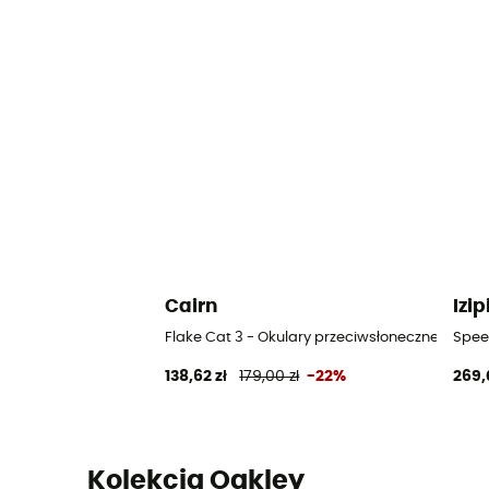
Cairn
Izip
Flake Cat 3 - Okulary przeciwsłoneczne meski
Spee
138,62 zł
179,00 zł
-22%
269,
Kolekcja Oakley