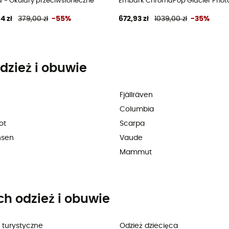
oneczne
w - Okulary przeciwsłoneczne
Embark ChromaPop Glacier Photo
4 zł
379,00 zł
-55%
672,93 zł
1039,00 zł
-35%
dzież i obuwie
Fjällräven
Columbia
ot
Scarpa
nsen
Vaude
Mammut
ch odzież i obuwie
 turystyczne
Odzież dziecięca