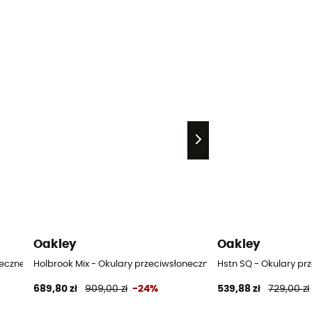
Oakley
Oakley
neczne
Holbrook Mix - Okulary przeciwsłoneczne
Hstn SQ - Okulary pr
689,80 zł
909,00 zł
-24%
539,88 zł
729,00 zł