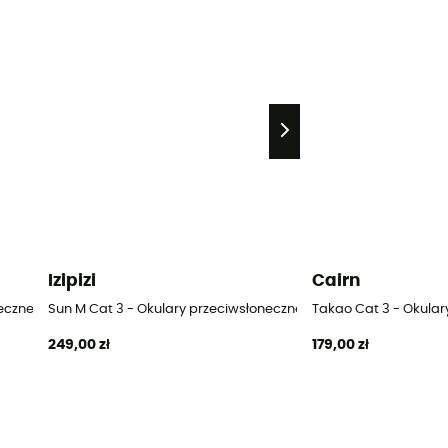
Izipizi
Cairn
eczne
Sun M Cat 3 - Okulary przeciwsłoneczne
Takao Cat 3 - Okular
249,00 zł
179,00 zł