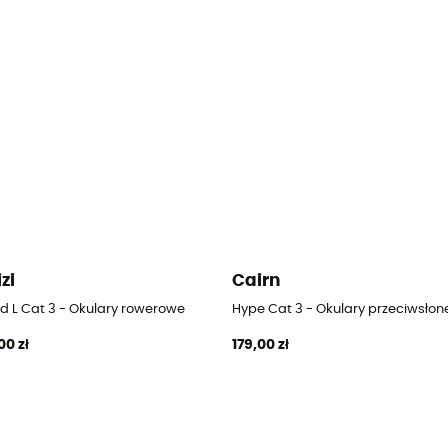
izi
Cairn
d L Cat 3 - Okulary rowerowe
Hype Cat 3 - Okulary przeciwsłon
00 zł
179,00 zł