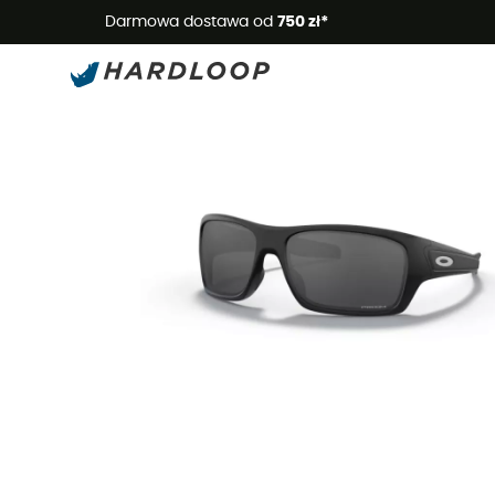
Letnie
Darmowa dostawa od
750 zł*