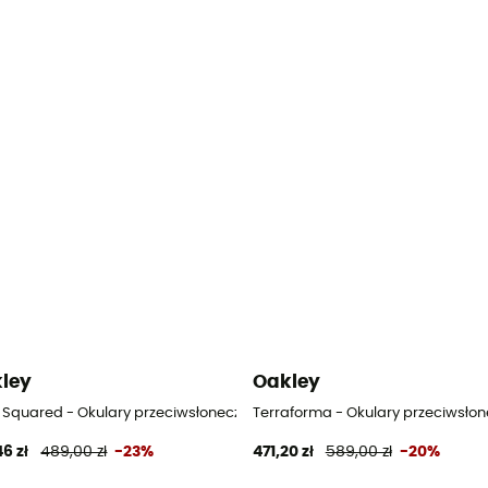
ley
Oakley
s Squared - Okulary przeciwsłoneczne
Terraforma - Okulary przeciwsło
46 zł
489,00 zł
-23%
471,20 zł
589,00 zł
-20%