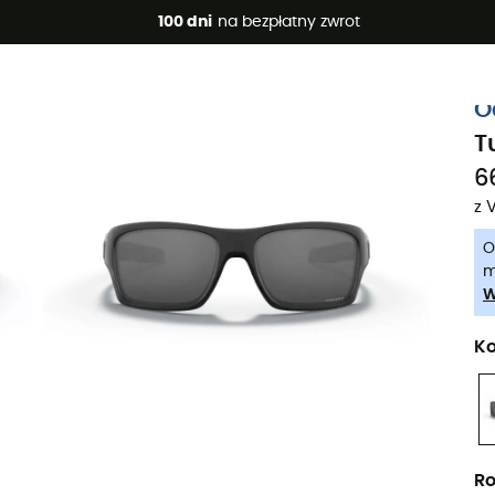
 promocje 🔥 -5% DODATKOWO przy zakupie 2 produktów*, kod 
100 dni
na bezpłatny zwrot
-5% Extra - Kod Summer5
O
T
6
z 
O
m
W
Ko
Ro