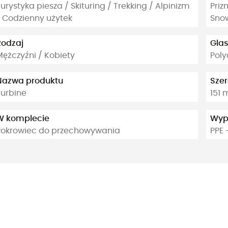
urystyka piesza / Skituring / Trekking / Alpinizm
Priz
/ Codzienny użytek
Sno
Rodzaj
Glas
Mężczyźni / Kobiety
Pol
Nazwa produktu
Sze
Turbine
151
W komplecie
Wyp
Pokrowiec do przechowywania
PPE 