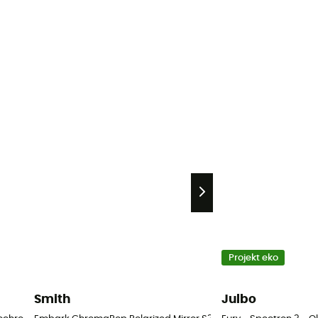
Projekt eko
Smith
Julbo