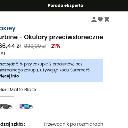
Summer5
Porada eksperta
Mężczyźni
Akcesoria meskie
Okulary przeciwsłoneczne meski
akley
urbine - Okulary przeciwsłoneczne
66,44 zł
839,00 zł
-21%
VAT
szczędź 5 % przy zakupie 2 produktów, bez
inimalnego zakupu, używając kodu Summer5.
ięcej info
lor
:
Matte Black
dzaj szkła
:
Przewodnik po rozmiarach