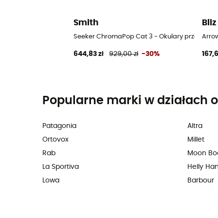
Smith
Bliz
Seeker ChromaPop Cat 3 - Okulary przeciwsł
Arro
644,83 zł
929,00 zł
-30%
167,6
Popularne marki w działach o
Patagonia
Altra
Ortovox
Millet
Rab
Moon Bo
La Sportiva
Helly Ha
Lowa
Barbour