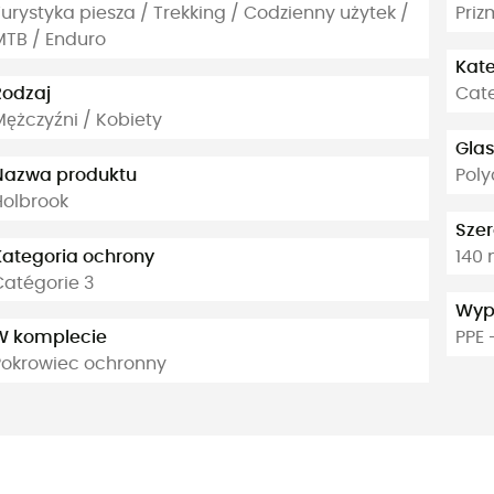
urystyka piesza / Trekking / Codzienny użytek /
Priz
MTB / Enduro
Kate
Rodzaj
Cate
Mężczyźni / Kobiety
Glas
Nazwa produktu
Pol
Holbrook
Sze
Kategoria ochrony
140
Catégorie 3
Wyp
W komplecie
PPE 
Pokrowiec ochronny