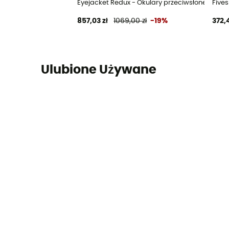
Eyejacket Redux - Okulary przeciwsłoneczne
Five
857,03 zł
1069,00 zł
-19%
372,
Ulubione Używane