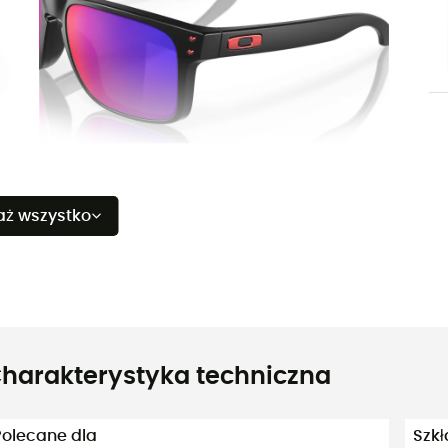
aż wszystko
harakterystyka techniczna
Polecane dla
Szkł