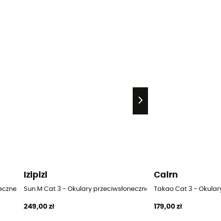
Izipizi
Cairn
eczne
Sun M Cat 3 - Okulary przeciwsłoneczne
Takao Cat 3 - Okular
249,00 zł
179,00 zł