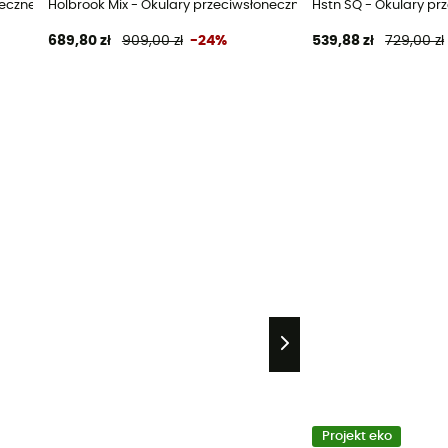
neczne
Holbrook Mix - Okulary przeciwsłoneczne
Hstn SQ - Okulary pr
689,80 zł
909,00 zł
-24%
539,88 zł
729,00 zł
Projekt eko