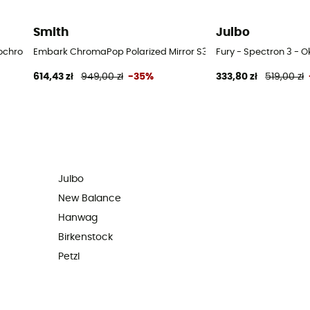
Smith
Julbo
chromic - Okulary przeciwsłoneczne
Embark ChromaPop Polarized Mirror S3 - Okulary przeciwsłon
Fury - Spectron 3 - 
614,43 zł
949,00 zł
-35%
333,80 zł
519,00 zł
Julbo
New Balance
Hanwag
Birkenstock
Petzl