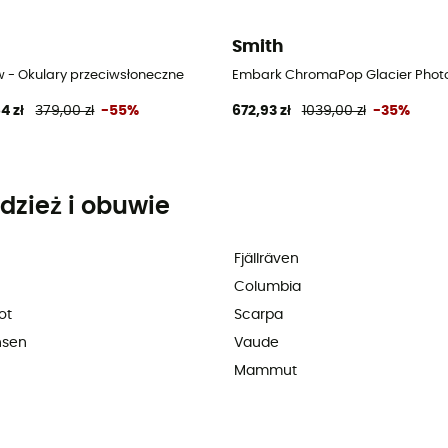
Smith
oneczne
w - Okulary przeciwsłoneczne
Embark ChromaPop Glacier Photo
4 zł
379,00 zł
-55%
672,93 zł
1039,00 zł
-35%
dzież i obuwie
Fjällräven
Columbia
ot
Scarpa
nsen
Vaude
Mammut