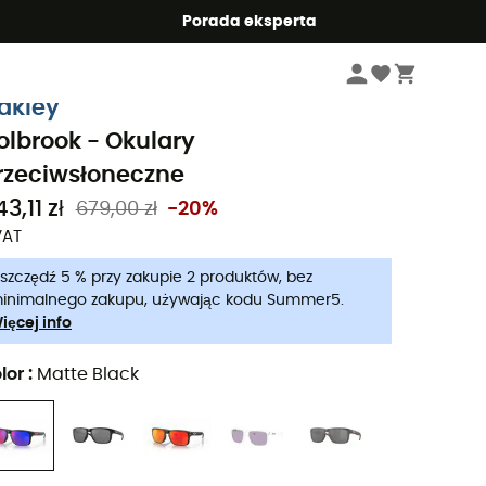
Summer5
Porada eksperta
Mężczyźni
Akcesoria meskie
Okulary przeciwsłoneczne meski
akley
olbrook - Okulary
rzeciwsłoneczne
3,11 zł
679,00 zł
-20%
VAT
szczędź 5 % przy zakupie 2 produktów, bez
inimalnego zakupu, używając kodu Summer5.
ięcej info
lor
:
Matte Black