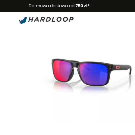
Letnie
Darmowa dostawa od
750 zł*