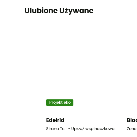
Ulubione Używane
Projekt eko
Edelrid
Bla
Sirana Tc II - Uprząż wspinaczkowa
Zone