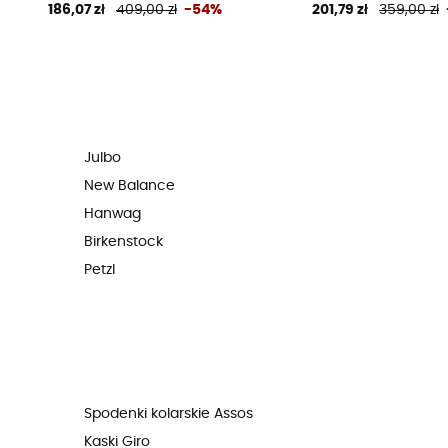
186,07 zł
409,00 zł
-54%
201,79 zł
359,00 zł
Julbo
New Balance
Hanwag
Birkenstock
Petzl
Spodenki kolarskie Assos
Kaski Giro