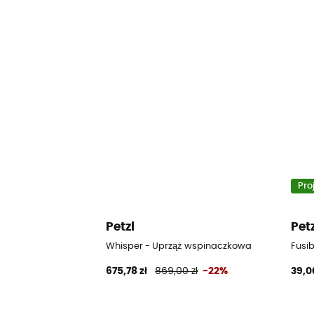
Pro
Petzl
Pet
Whisper - Uprząż wspinaczkowa
Fusi
675,78 zł
869,00 zł
-22%
39,0