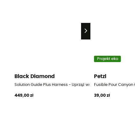
Projekt eko
Black Diamond
Petzl
Solution Guide Plus Harness - Uprząż wspinaczkowa męskia
Fusible Pour Canyon
449,00 zł
39,00 zł