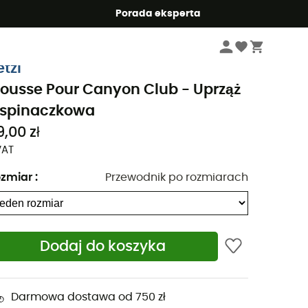
Summer5
Porada eksperta
Odzież & Akcesoria wspinaczkowa
Uprzęże wspinaczkowe
Uprzęże wsp
etzl
ousse Pour Canyon Club - Uprząż
spinaczkowa
9,00 zł
VAT
zmiar
:
Przewodnik po rozmiarach
Dodaj do koszyka
Darmowa dostawa od 750 zł