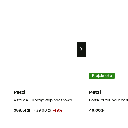
Projekt eko
Petzl
Petzl
Altitude - Uprząż wspinaczkowa
Porte-outils pour ha
359,61 zł
439,00 zł
-18%
49,00 zł