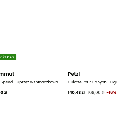
jekt eko
mmut
Petzl
zkowa
r Speed - Uprząż wspinaczkowa
Culotte Pour Canyon - Figi
0 zł
140,43 zł
169,00 zł
-16%