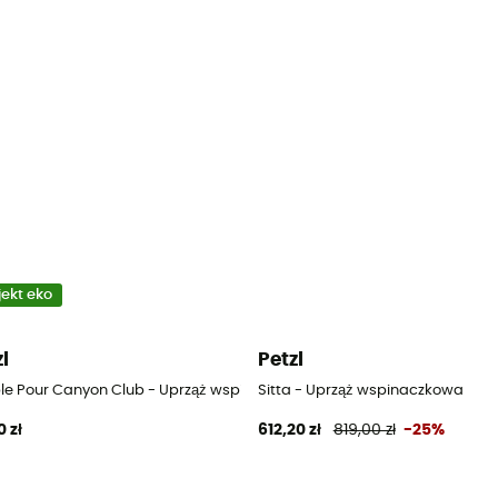
jekt eko
zl
Petzl
ble Pour Canyon Club - Uprząż wspinaczkowa
Sitta - Uprząż wspinaczkowa
0 zł
612,20 zł
819,00 zł
-25%