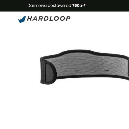
Letnie
Darmowa dostawa od
750 zł*