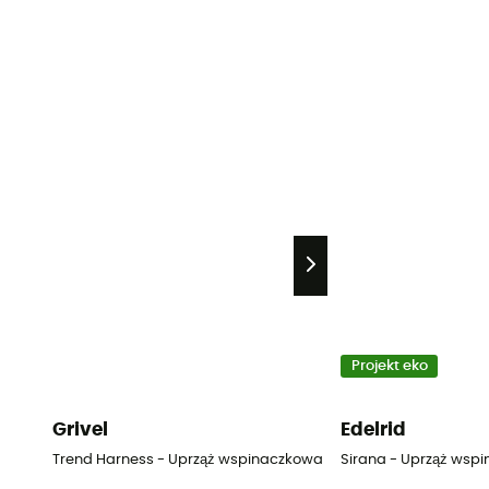
Projekt eko
Grivel
Edelrid
Trend Harness - Uprząż wspinaczkowa
Sirana - Uprząż wsp