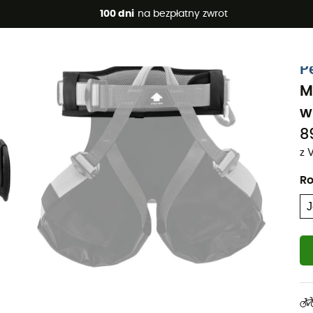
 promocje 🔥 -5% DODATKOWO przy zakupie 2 produktów*, kod 
100 dni
na bezpłatny zwrot
P
M
w
8
z 
Ro