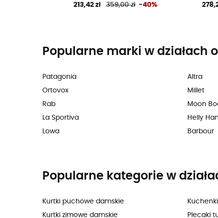
213,42 zł
359,00 zł
-40%
278,2
Popularne marki w działach o
Patagonia
Altra
Ortovox
Millet
Rab
Moon Bo
La Sportiva
Helly Ha
Lowa
Barbour
Popularne kategorie w działa
Kurtki puchowe damskie
Kuchenki
Kurtki zimowe damskie
Plecaki t