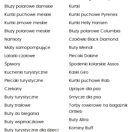
Bluzy polarowe damskie
Kurtki
Kurtki puchowe meskie
Kurtki puchowe Pyrenex
Kurtki zimowe meskie
Kurtki Helly Hansen
Bluzy polarowe meskie
Bluzy polarowe Columbia
Namioty
Czołówki Black Diamond
Maty samopompujące
Buty Meindl
Latarki czołowe
Plecaki Dakine
Śpiwory
Spodenki kolarskie Assos
Kuchenki turystyczne
Kaski Giro
Plecaki turystyczne
Kurtki puchowe Rab
Czekany
Uprzęże dla psa
Buty turystyczne
Smycze dla psa
Buty trailowe
Torby rowerowe na bagażnik
Ortlieb
Buty do biegania
Buty Altra
Buty wspinaczkowe
Kominy Buff
Buty turystyczne dla dzieci