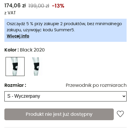
EK-3 posiada
boczne dynamiczne wzmocnienia
z
174,06 zł
199,00 zł
-13%
elastycznej żywicy, które łączą stabilność z płynnością
z VAT
ruchów. Jest również pokryta proteinami jedwabiu od
Oszczędź 5 % przy zakupie 2 produktów, bez minimalnego
strony skóry, co zapewnia dużą miękkość w dotyku. Jej
zakupu, używając kodu Summer5.
ekstra-płaskie szwy są niewyczuwalne i jeszcze bardziej
Więcej info
poprawiają komfort podczas ruchu.
Kolor
:
Black 2020
Jest zalecana w przypadku
skręcenia kolana.
Charakterystyka
:
Stabilizuje i prowadzi rzepkę,
Utrzymanie więzadeł bocznych,
Rozmiar
:
Przewodnik po rozmiarach
Wbudowana wentylacja,
Swoboda ruchu,
Regulowane zapięcie,
Produkt nie jest już dostępny
Ultralekka.
Patologia
: