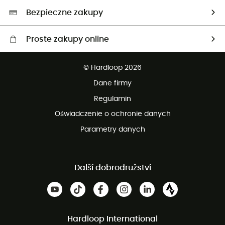
Wybrane produkty eko
Bezpieczne zakupy
Proste zakupy online
Darmowa dostawa od 750 zł
© Hardloop 2026
100 dni na bezpłatny zwrot
Dane firmy
obsługi klienta
Regulamin
Oświadczenie o ochronie danych
Parametry danych
Další dobrodružství
Hardloop International