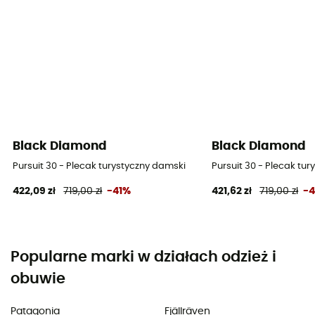
Black Diamond
Black Diamond
Pursuit 30 - Plecak turystyczny damski
Pursuit 30 - Plecak tu
422,09 zł
719,00 zł
-41%
421,62 zł
719,00 zł
-
Popularne marki w działach odzież i
obuwie
Patagonia
Fjällräven