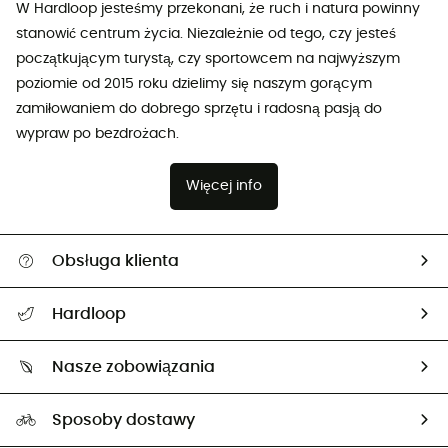
W Hardloop jesteśmy przekonani, że ruch i natura powinny
stanowić centrum życia. Niezależnie od tego, czy jesteś
początkującym turystą, czy sportowcem na najwyższym
poziomie od 2015 roku dzielimy się naszym gorącym
zamiłowaniem do dobrego sprzętu i radosną pasją do
wypraw po bezdrożach.
Więcej info
Obsługa klienta
Pomoc i kontakt
Hardloop
Śledzenie przesyłki
O nas
Zwrot artykułów i zwrot środków
Nasze zobowiązania
HardGuides
Przewodnik po rozmiarach
Nasz ślad węglowy
Ambasadorzy
Sposoby dostawy
Neutralność węglowa