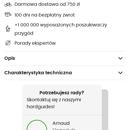
Darmowa dostawa od 750 zł
Kolano jest stawem bardzo obciążonym, zwłaszcza
100 dni na bezpłatny zwrot
podczas uprawiania sportów takich jak narciarstwo czy
bieganie, gdzie ryzyko skręcenia jest wysokie.
+1 000 000 wyposażonych poszukiwaczy
przygód
Wyróżnia się 3 rodzaje skręceń: łagodne, średnie i ciężkie,
Porady ekspertów
w zależności od stopnia uszkodzenia więzadła. Ból,
obrzęk i niestabilność różnią się w zależności od ciężkości
skręcenia.
Opis
Charakterystyka techniczna
Polecane dla
Trail / Bieganie / Narciarstwo zjazdowe / Triatlon /
Potrzebujesz rady?
Codzienny użytek
Skontaktuj się z naszymi
hardguides!
Nazwa produktu
EK-3
Arnaud