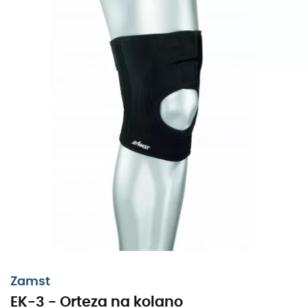
Aby
ustabilizować kolano i idealnie prowadzić rzepkę
,
wybierz
ortezę na kolano EK-3 od Zamst.
Posiada
pełne otwarcie
, które umożliwia optymalne
dopasowanie kompresji, zapewniając tym samym
doskonałe utrzymanie, które szanuje Twoją
morfologię.
Dla większego komfortu materiał użyty z tyłu kolana jest
Zamst
cieńszy i oddychający.
EK-3 - Orteza na kolano