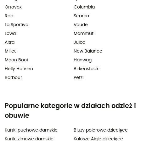
Ortovox
Columbia
Rab
Scarpa
La Sportiva
Vaude
Lowa
Mammut
Altra
Julbo
Millet
New Balance
Moon Boot
Hanwag
Helly Hansen
Birkenstock
Barbour
Petzl
Popularne kategorie w działach odzież i
obuwie
Kurtki puchowe damskie
Bluzy polarowe dziecięce
Kurtki zimowe damskie
Kalosze Aigle dziecięce