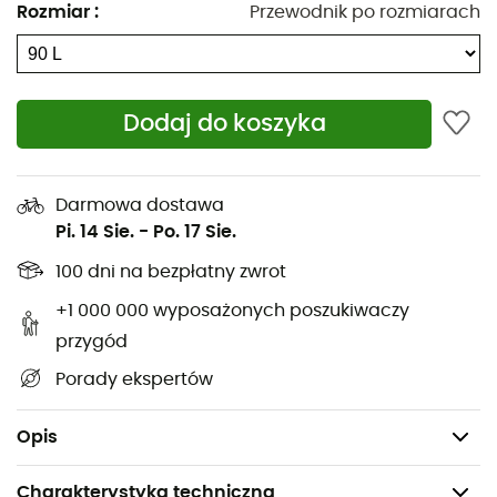
Rozmiar
:
Przewodnik po rozmiarach
Zamek błyskawiczny z przodu
Uchwyt na górze
Dodaj do koszyka
Uchwyt boczny
Uchwyty
Darmowa dostawa
Składany uchwyt, lekkie toczenie
Pi. 14 Sie.
-
Po. 17 Sie.
Wymienne kółka
100 dni na bezpłatny zwrot
Zwiększona odległość od podłoża
+1 000 000 wyposażonych poszukiwaczy
przygód
Wzmocnione krawędzie
Porady ekspertów
Możliwość zamknięcia suwaków zamkiem TSA
Waga: 3 950 g
Opis
Charakterystyka techniczna