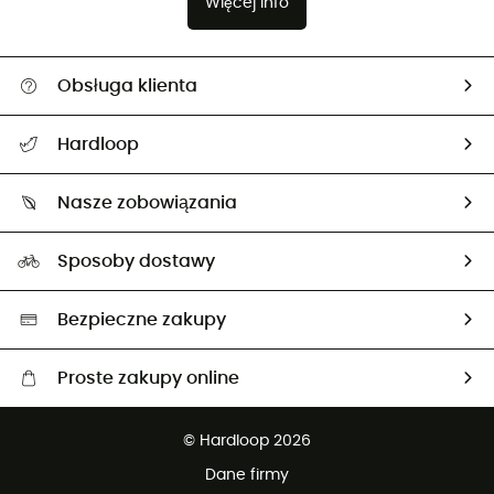
Więcej info
Obsługa klienta
Pomoc i kontakt
Hardloop
Śledzenie przesyłki
O nas
Zwrot artykułów i zwrot środków
Nasze zobowiązania
HardGuides
Przewodnik po rozmiarach
Nasz ślad węglowy
Ambasadorzy
Sposoby dostawy
Neutralność węglowa
Wybrane produkty eko
Bezpieczne zakupy
Proste zakupy online
Darmowa dostawa od 750 zł
© Hardloop 2026
100 dni na bezpłatny zwrot
Dane firmy
obsługi klienta