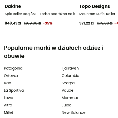
Dakine
Topo Designs
Split Roller Bag 85L - Torba podróżna na kółkach
Mountain Duffel Roller
848,43 zł
1309,00 zł
-35%
971,22 zł
1619,00 zł
-
Popularne marki w działach odzież i
obuwie
Patagonia
Fjällräven
Ortovox
Columbia
Rab
Scarpa
La Sportiva
Vaude
Lowa
Mammut
Altra
Julbo
Millet
New Balance