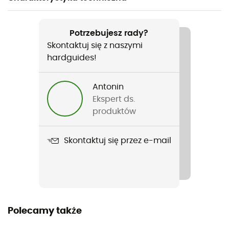
Polecane dla
Podróże
Potrzebujesz rady?
Skontaktuj się z naszymi
Rodzaj
hardguides!
Mężczyźni / Kobiety
Antonin
Nazwa produktu
Ekspert ds.
Rotuma 90
produktów
Objętość
Skontaktuj się przez e-mail
90 L
System noszenia
Kółka
Kompatybilny z bagażem podręcznym
Polecamy także
Nie