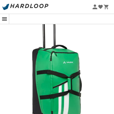
Letnie promocje 🔥 -5% DODATKOWO przy zakupie 2
produktów*, kod Summer5
-5% Extra - Kod Summer5
W gorączce podróży, gdzie każda minuta się liczy i każdy
ruch jest przemyślany,
Rotuma 90
od
Vaude
okazuje się
być idealnym towarzyszem. Wyobraź sobie, że
przemierzasz lotniska i dworce z niezwykłą łatwością,
dzięki cichym i wymiennym kółkom, które płynnie toczą
się po najbardziej zróżnicowanych powierzchniach.
Niezależnie od tego, czy wybierasz się na weekendowy
wypad, czy bardziej ambitną wyprawę, ten torba
podróżna na kółkach pozostaje dyskretna, a
jednocześnie niezwykle praktyczna.