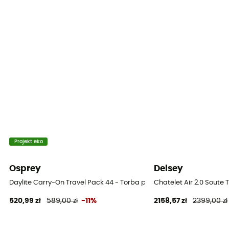
Skorupa
Semi-rigide
Projekt eko
Osprey
Delsey
Daylite Carry-On Travel Pack 44 - Torba podróżna na kółkach
Chatelet Air 2.0 Soute 
520,99 zł
589,00 zł
-11%
2158,57 zł
2399,00 zł