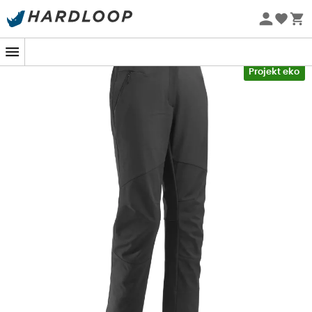
Letnie promocje 🔥 -5% DODATKOWO przy zakupie 2
produktów*, kod Summer5
-5% Extra - Kod Summer5
Projekt eko
Ld Track Softshell Pant W
zaprojektowany przez
Lafuma
to spodnie softshell dla
kobiet
, idealne do
towarzyszenia we wszystkich zimowych przygodach, aby
pozostać komfortowo ciepłym i suchym w każdych
warunkach pogodowych. Dzięki swojej
wodoodpornej
i
oddychającej
tkaninie zewnętrznej (3K / 3K) oraz
trwałemu
hydrofobowemu
wykończeniu,
Ld Track
Softshell Pant W
skutecznie ochroni Cię przed