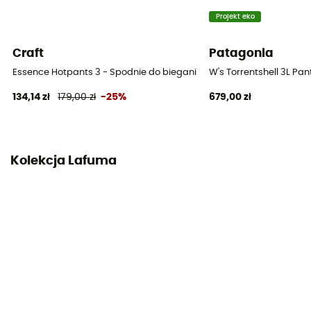
94% Polyester - 6% Elastane
Projekt eko
MVTR (poziom oddychalności)
Craft
Patagonia
5 000 gr /m2 / 24 h
Essence Hotpants 3 - Spodnie do biegania damskie
W's Torrentshell 3L P
Stuptuty
134,14 zł
179,00 zł
-25%
679,00 zł
Tak
Kolekcja Lafuma