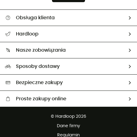
Obsługa klienta
Pomoc i kontakt
Hardloop
Śledzenie przesyłki
O nas
Zwrot artykułów i zwrot środków
Nasze zobowiązania
HardGuides
Przewodnik po rozmiarach
Nasz ślad węglowy
Ambasadorzy
Sposoby dostawy
Neutralność węglowa
Wybrane produkty eko
Bezpieczne zakupy
Proste zakupy online
Darmowa dostawa od 750 zł
© Hardloop 2026
100 dni na bezpłatny zwrot
Dane firmy
obsługi klienta
Regulamin