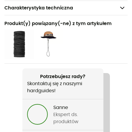
Charakterystyka techniczna
Polecane dla
Produkt(y) powiązany(-ne) z tym artykułem
Turystyka piesza / Trekking
Rodzaj
Kobiety
Ciężar
484 g
Potrzebujesz rady?
Skontaktuj się z naszymi
Nazwa produktu
hardguides!
Ld Track Softshell Pant W
Zastosowana technologia
Sanne
Windactive®
Ekspert ds.
produktów
Nieprzemakalność