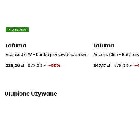
Projekt eko
Lafuma
Lafuma
Access Jkt W - Kurtka przeciwdeszczowa damska
Access Clim - Buty tu
339,26 zł
679,00 zł
-50%
347,17 zł
579,00 zł
-
Ulubione Używane