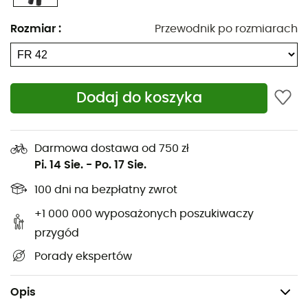
Materiał zewnętrzny: Windactive® Soft Fleece -
C0
Rozmiar
:
Przewodnik po rozmiarach
DWR Teflon EcoElite™ - 94% Poliester - 6% Elastan
Wodoodporność (poziom Schmerber): 3 000 mm
Oddychalność (poziom MVTR): 3 000 g / m² / 24h
Dodaj do koszyka
Kobiecy krój
Spodnie Softshell z mikropolarową podszewką
Funkcja Windactive: wiatroodporność i
Darmowa dostawa od 750 zł
hydrofobowość
Pi. 14 Sie.
-
Po. 17 Sie.
2 kieszenie na zamek
100 dni na bezpłatny zwrot
Półelastyczny pas
+1 000 000 wyposażonych poszukiwaczy
Szlufki na pasek
przygód
Profilowane kolana
Porady ekspertów
Wodoszczelne śniegołapy na dole
Waga: 484 g
Opis