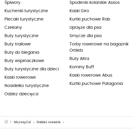
Śpiwory
Spodenki kolarskie Assos
Kuchenki turystyczne
Kaski Giro
Plecaki turystyczne
Kurtki puchowe Rab
Czekany
Uprzęże dla psa
Buty turystyczne
Smycze dla psa
Buty trailowe
Torby rowerowe na bagażnik
Ortlieb
Buty do biegania
Buty Altra
Buty wspinaczkowe
Kominy Buff
Buty turystyczne dla dzieci
Kaski rowerowe Abus
Kaski rowerowe
Kurtki puchowe Patagonia
Nosidełko turystyczne
Odzież dziecięca
Mężczyźni
Odzież meskie
Czapki z daszkiem & Kapelusze męskie