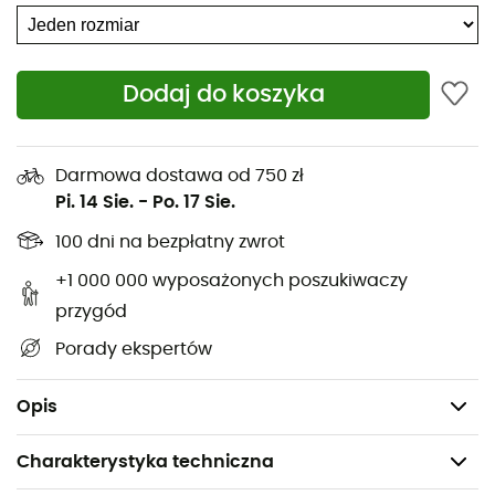
pozwala czapce
Elite
dopasować się do głowy, aby była
jak najbardziej komfortowa. Elementy odblaskowe
umieszczone wokół czapki zapewnią widoczność
podczas nocnego biegania.
Dodaj do koszyka
Opaska przeciwpotna wewnątrz
Szybkie odprowadzanie potu na zewnątrz
Darmowa dostawa od 750 zł
Zakrzywiony daszek
Pi. 14 Sie.
-
Po. 17 Sie.
Lekka i ergonomiczna
100 dni na bezpłatny zwrot
Komfortowa w noszeniu
+1 000 000 wyposażonych poszukiwaczy
Odporna na ścieranie
przygód
Materiały:
Porady ekspertów
Tkanina 1: 100% poliester
Tkanina 2: 95% poliester, 5% elastan
Opis
Charakterystyka techniczna