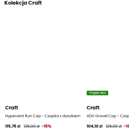
Kolekcja Craft
Projekt eko
Craft
Craft
Hypervent Run Cap - Czapka z daszkiem
ADV Gravel Cap - Cza
115,76 zł
139,00 zł
-16%
104,10 zł
129,00 zł
-1