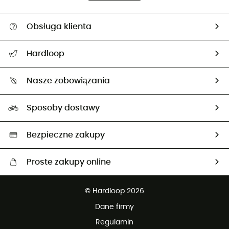
Obsługa klienta
Pomoc i kontakt
Hardloop
Śledzenie przesyłki
O nas
Zwrot artykułów i zwrot środków
Nasze zobowiązania
HardGuides
Przewodnik po rozmiarach
Nasz ślad węglowy
Ambasadorzy
Sposoby dostawy
Neutralność węglowa
Wybrane produkty eko
Bezpieczne zakupy
Proste zakupy online
Darmowa dostawa od 750 zł
© Hardloop 2026
100 dni na bezpłatny zwrot
Dane firmy
obsługi klienta
Regulamin