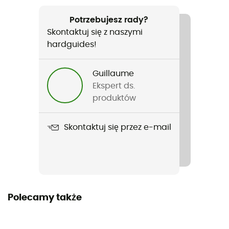
Polecane dla
Turystyka piesza / Trail / Bieganie
Potrzebujesz rady?
Skontaktuj się z naszymi
Rodzaj
hardguides!
Mężczyźni / Kobiety
Guillaume
Nazwa produktu
Ekspert ds.
Elite
produktów
Stretch
Skontaktuj się przez e-mail
Tak
Materiał
100% Polyester
Polecamy także