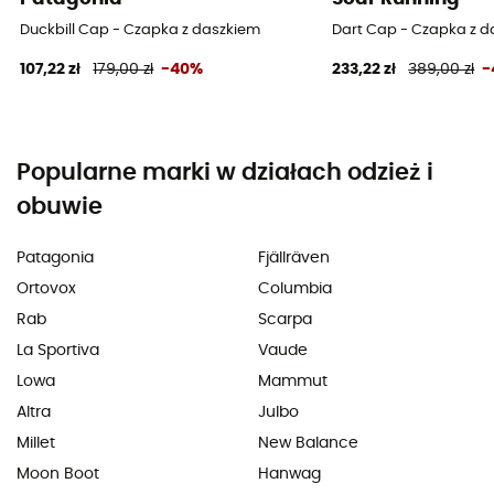
Duckbill Cap - Czapka z daszkiem
Dart Cap - Czapka z 
107,22 zł
179,00 zł
-40%
233,22 zł
389,00 zł
-
Popularne marki w działach odzież i
obuwie
Patagonia
Fjällräven
Ortovox
Columbia
Rab
Scarpa
La Sportiva
Vaude
Lowa
Mammut
Altra
Julbo
Millet
New Balance
Moon Boot
Hanwag