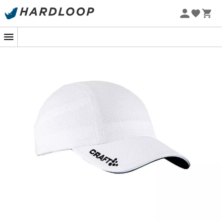
Letnie promocje 🔥 -5% DODATKOWO przy zakupie 2
produktów*, kod Summer5
-5% Extra - Kod Summer5