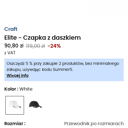
Craft
Elite - Czapka z daszkiem
90,80 zł
119,00 zł
-24%
z VAT
Oszczędź 5 % przy zakupie 2 produktów, bez minimalnego
zakupu, używając kodu Summer5.
Więcej info
Kolor
:
White
Czapka z daszkiem
Elite
marki
Craft
to czapka
zaprojektowana do biegania. Jej skład z
100% poliestru
sprawia, że jest
ultralekka
i
ultraprzewiewna
.
Elastan
Rozmiar
:
Przewodnik po rozmiarach