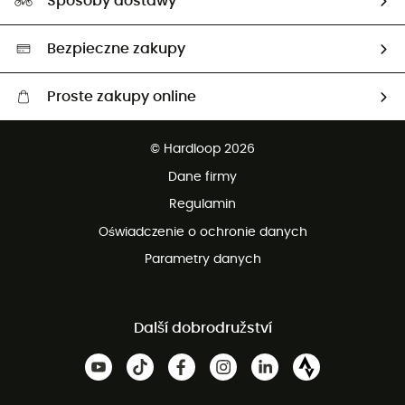
Sposoby dostawy
Neutralność węglowa
Wybrane produkty eko
Bezpieczne zakupy
Proste zakupy online
Darmowa dostawa od 750 zł
© Hardloop 2026
100 dni na bezpłatny zwrot
Dane firmy
obsługi klienta
Regulamin
Oświadczenie o ochronie danych
Parametry danych
Další dobrodružství