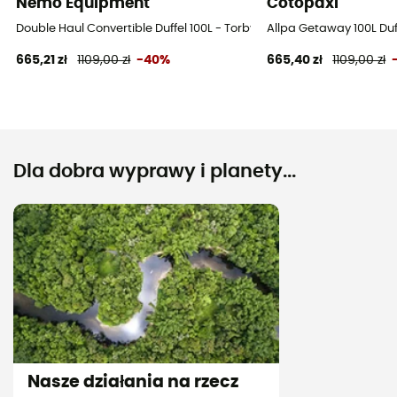
Nemo Equipment
Cotopaxi
Double Haul Convertible Duffel 100L - Torby podróżne
Allpa Getaway 100L Duf
665,21 zł
1109,00 zł
-40%
665,40 zł
1109,00 zł
Dla dobra wyprawy i planety...
Nasze działania na rzecz