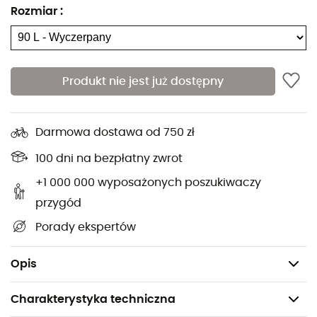
Rozmiar
:
Warstwa wodoodporna wykonana z folii z
recyklingowanego materiału z szyb
samochodowych
Do 8 litrów dodatkowej przestrzeni po poluzowaniu
Produkt nie jest już dostępny
bocznych klamer
Wodoodporna konstrukcja dna
Darmowa dostawa od 750 zł
Materiały: TPU 900D Poly Twill (bluesign) - 1680D
Ballistic Poly
100 dni na bezpłatny zwrot
Pojemność: 90 L - 98 L (rozszerzona)
+1 000 000 wyposażonych poszukiwaczy
Wymiary: 34 x 65 x 31 cm - 34 x 95 x 31 cm
przygód
(rozszerzona)
Porady ekspertów
Waga: 1 360 g
Opis
Charakterystyka techniczna