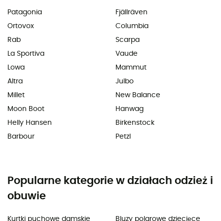
Patagonia
Fjällräven
Ortovox
Columbia
Rab
Scarpa
La Sportiva
Vaude
Lowa
Mammut
Altra
Julbo
Millet
New Balance
Moon Boot
Hanwag
Helly Hansen
Birkenstock
Barbour
Petzl
Popularne kategorie w działach odzież i
obuwie
Kurtki puchowe damskie
Bluzy polarowe dziecięce