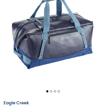
Z
Migrate Duffel 90L
od
Eagle Creek
możesz zabrać ze
sobą ubrania, ale także różnorodny sprzęt. Dzięki
szerokiemu otwarciu, łatwo jest włożyć duże przedmioty
Eagle Creek