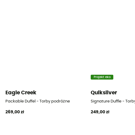
Materiał
TPU 900D Poly Twill (bluesign) - 1680D Ballistic Poly
Wymiary
34 x 65 x 31 cm
Paski kompresyjne
Tak
Projekt eko
Eagle Creek
Quiksilver
Packable Duffel - Torby podróżne
Signature Duffle - Tor
269,00 zł
249,00 zł