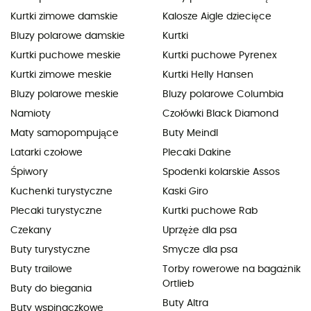
Kurtki zimowe damskie
Kalosze Aigle dziecięce
Bluzy polarowe damskie
Kurtki
Kurtki puchowe meskie
Kurtki puchowe Pyrenex
Kurtki zimowe meskie
Kurtki Helly Hansen
Bluzy polarowe meskie
Bluzy polarowe Columbia
Namioty
Czołówki Black Diamond
Maty samopompujące
Buty Meindl
Latarki czołowe
Plecaki Dakine
Śpiwory
Spodenki kolarskie Assos
Kuchenki turystyczne
Kaski Giro
Plecaki turystyczne
Kurtki puchowe Rab
Czekany
Uprzęże dla psa
Buty turystyczne
Smycze dla psa
Buty trailowe
Torby rowerowe na bagażnik
Ortlieb
Buty do biegania
Buty Altra
Buty wspinaczkowe