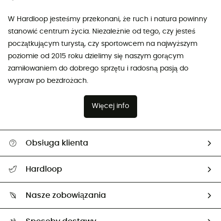
W Hardloop jesteśmy przekonani, że ruch i natura powinny
stanowić centrum życia. Niezależnie od tego, czy jesteś
początkującym turystą, czy sportowcem na najwyższym
poziomie od 2015 roku dzielimy się naszym gorącym
zamiłowaniem do dobrego sprzętu i radosną pasją do
wypraw po bezdrożach.
Więcej info
Obsługa klienta
Pomoc i kontakt
Hardloop
Śledzenie przesyłki
O nas
Zwrot artykułów i zwrot środków
Nasze zobowiązania
HardGuides
Przewodnik po rozmiarach
Nasz ślad węglowy
Ambasadorzy