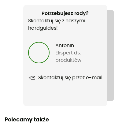
Polecane dla
Podróże
Potrzebujesz rady?
Skontaktuj się z naszymi
Ciężar
hardguides!
1 360 g
Antonin
Nazwa produktu
Ekspert ds.
Migrate Duffel 90L
produktów
Nieprzemakalność
Skontaktuj się przez e-mail
Water-repellent
Etykieta
Bluesign / Z recyklingu
Objętość
Polecamy także
90 L - 98 L (agrandi)