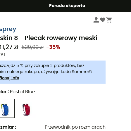
Summer5
Porada eksperta
Odzież & Akcesoria rowerowe
Plecaki rowerowe
sprey
iskin 8 - Plecak rowerowy meski
1,27 zł
529,00 zł
-35%
VAT
szczędź 5 % przy zakupie 2 produktów, bez
inimalnego zakupu, używając kodu Summer5.
ięcej info
lor
:
Postal Blue
zmiar
:
Przewodnik po rozmiarach