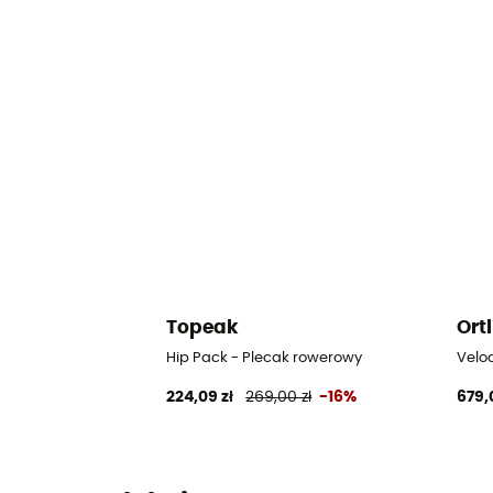
Topeak
Ort
Hip Pack - Plecak rowerowy
Veloc
224,09 zł
269,00 zł
-16%
679,