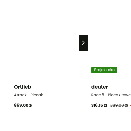
Projekt eko
Ortlieb
deuter
Atrack - Plecak
Race 8 - Plecak row
869,00 zł
316,15 zł
389,00 zł