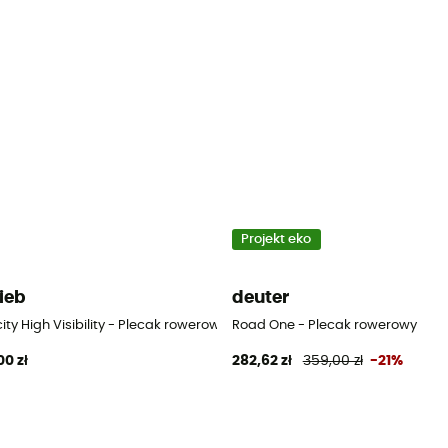
Projekt eko
lieb
deuter
ity High Visibility - Plecak rowerowy
Road One - Plecak rowerowy
00 zł
282,62 zł
359,00 zł
-21%