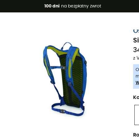
 promocje 🔥 -5% DODATKOWO przy zakupie 2 produktów*, kod 
100 dni
na bezpłatny zwrot
-5% Extra - Kod Summer5
O
S
34
z 
O
m
W
Ko
Ro