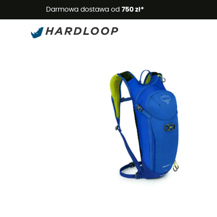
Letnie
Darmowa dostawa od
750 zł*