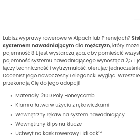
Lubisz wyprawy rowerowe w Alpach lub Pirenejach?
Sis
systemem nawadniającym
dla
mężczyzn
, który może
pojemność 8 L jest wystarczająca, aby pomieścić wszyst
pojemność systemu nawadniającego wynosząca 2,5 L jes
łączy techniczność i wytrzymałość, oferując jednocześ
Docenisz jego nowoczesny i elegancki wygląd. Wreszcie
przekonają Cię do jego adopcji!
Materiały: 210D Poly Honeycomb
Klamra łatwa w użyciu z rękawiczkami
Wewnętrzny rękaw na system nawadniający
Wewnętrzny klips na klucze
Uchwyt na kask rowerowy LidLock™