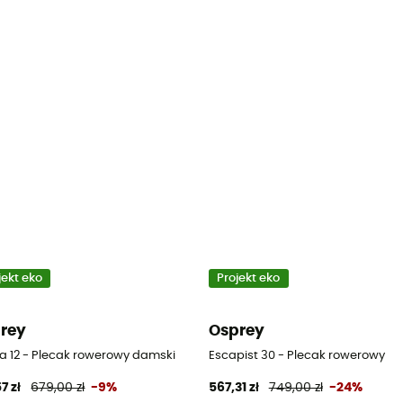
jekt eko
Projekt eko
rey
Osprey
da 12 - Plecak rowerowy damski
Escapist 30 - Plecak rowerowy
7 zł
679,00 zł
-9%
567,31 zł
749,00 zł
-24%