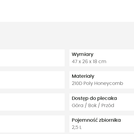
Wymiary
47 x 26 x 18 cm
Materiały
210D Poly Honeycomb
Dostęp do plecaka
Góra / Bok / Przód
Pojemność zbiornika
2,5 L