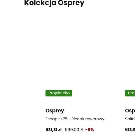
Kolekcja Osprey
Projekt eko
Pro
Osprey
Osp
Escapist 25 - Plecak rowerowy
Sali
631,31 zł
699,00 zł
-9%
613,5