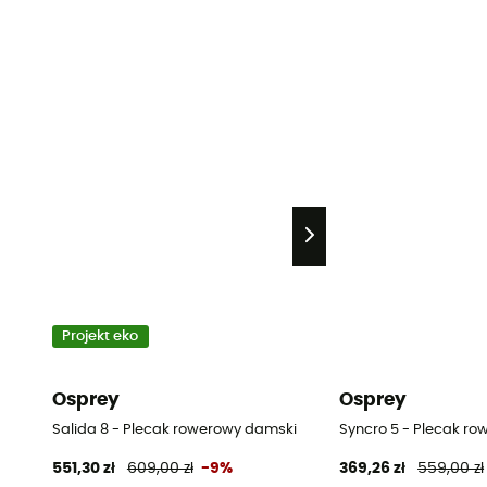
Projekt eko
Osprey
Osprey
Salida 8 - Plecak rowerowy damski
Syncro 5 - Plecak r
551,30 zł
609,00 zł
-9%
369,26 zł
559,00 zł