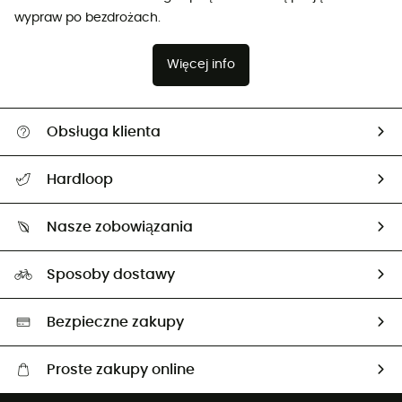
wypraw po bezdrożach.
Więcej info
Obsługa klienta
Pomoc i kontakt
Hardloop
Śledzenie przesyłki
O nas
Zwrot artykułów i zwrot środków
Nasze zobowiązania
HardGuides
Przewodnik po rozmiarach
Nasz ślad węglowy
Ambasadorzy
Sposoby dostawy
Neutralność węglowa
Wybrane produkty eko
Bezpieczne zakupy
Proste zakupy online
Darmowa dostawa od 750 zł