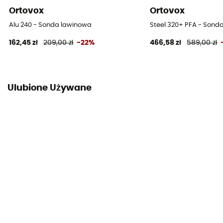
Ortovox
Ortovox
Alu 240 - Sonda lawinowa
Steel 320+ PFA - Sond
162,45 zł
209,00 zł
-22%
466,58 zł
589,00 zł
Ulubione Używane