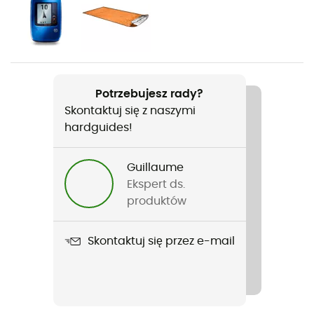
Ciężar
235 g
Nazwa produktu
Alu 240 Light
Potrzebujesz rady?
Skontaktuj się z naszymi
Materiały
hardguides!
7075 Aluminium T6
Długość po rozłożeniu
Guillaume
240 cm
Ekspert ds.
produktów
Długość po rozłożeniu
+ 140 cm
Skontaktuj się przez e-mail