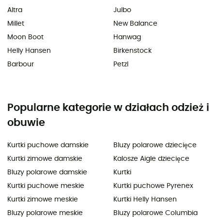
Altra
Julbo
Millet
New Balance
Moon Boot
Hanwag
Helly Hansen
Birkenstock
Barbour
Petzl
Popularne kategorie w działach odzież i
obuwie
Kurtki puchowe damskie
Bluzy polarowe dziecięce
Kurtki zimowe damskie
Kalosze Aigle dziecięce
Bluzy polarowe damskie
Kurtki
Kurtki puchowe meskie
Kurtki puchowe Pyrenex
Kurtki zimowe meskie
Kurtki Helly Hansen
Bluzy polarowe meskie
Bluzy polarowe Columbia