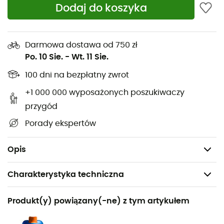
Dodaj do koszyka
Intuicyjne prowadzenie
: System intuicyjnego
prowadzenia wizualnego daje w każdej chwili szybkie i
wyraźne wskazanie głębokości zakopania. Znaczące
oznaczenie na 1 m, kontrastowa skala głębokości i
Darmowa dostawa od 750 zł
ostatni kolorowy segment pozwalają zoptymalizować
Po. 10 Sie.
-
Wt. 11 Sie.
strategię kopania i zaoszczędzić cenny czas. Dolny
100 dni na bezpłatny zwrot
segment w jaskrawym pomarańczowym kolorze
wyraźnie pokazuje, kiedy zbliżamy się do ofiary.
+1 000 000 wyposażonych poszukiwaczy
przygód
Etui Quick-Release
: Szybko zwalniająca taśma
Porady ekspertów
umożliwia natychmiastowe otwarcie i napięcie jednym
ruchem bez konieczności wyjmowania sondy z etui
wcześniej.
Opis
Charakterystyka techniczna
Polecane dla
Produkt(y) powiązany(-ne) z tym artykułem
Skituring / Narty freeride