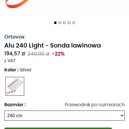
śniegu. Kompaktowa,
sonda Alu 240 Light
łatwo mieści
się w
plecaku narciarskim
. Jest niezbędna, jeśli
wyruszasz poza wyznaczone trasy!
Oznaczenie głębokości
Etui Quick-Release
Ortovox
Śruba regulacyjna dla optymalnego napięcia
Alu 240 Light - Sonda lawinowa
System kontroli wizualnej
194,57 zł
249,00 zł
-22%
Obszerna końcówka sondy
z VAT
System napinania Aramid
Kolor
:
Silver
System napinania Quick-Lock
Krótsze segmenty dla zmniejszenia rozmiaru
Szybkie napinanie taśmy
Materiały: Aluminium 7075 T6
Rozmiar
:
Przewodnik po rozmiarach
Długość: 240 cm
Waga: 235 g