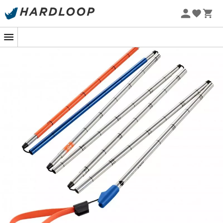
Letnie promocje 🔥 -5% DODATKOWO przy zakupie 2
produktów*, kod Summer5
Sonda Alu 240 Light
, opracowana przez markę
Ortovox
,
jest
sondą lawinową
uzupełniającą
zestaw
bezpieczeństwa lawinowego
, składający się z
plecaka
z poduszką powietrzną
,
D.V.A
(detektora ofiar lawin)
oraz
łopaty
. Lekka, ważąca 235 g, składa się w kilka
sekund dzięki szybkiemu napinaniu taśmy i
systemowi
blokady Quick-Lock
. Dzięki zoptymalizowanej śrubie
regulacyjnej można łatwo i szybko dostosować napięcie.
Wyposażona w obszerną końcówkę o nieco większej
średnicy niż reszta sondy, umożliwia lepszą penetrację