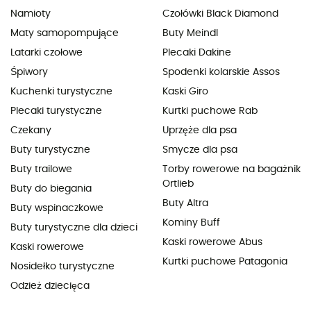
Namioty
Czołówki Black Diamond
Maty samopompujące
Buty Meindl
Latarki czołowe
Plecaki Dakine
Śpiwory
Spodenki kolarskie Assos
Kuchenki turystyczne
Kaski Giro
Plecaki turystyczne
Kurtki puchowe Rab
Czekany
Uprzęże dla psa
Buty turystyczne
Smycze dla psa
Buty trailowe
Torby rowerowe na bagażnik
Ortlieb
Buty do biegania
Buty Altra
Buty wspinaczkowe
Kominy Buff
Buty turystyczne dla dzieci
Kaski rowerowe Abus
Kaski rowerowe
Kurtki puchowe Patagonia
Nosidełko turystyczne
Odzież dziecięca