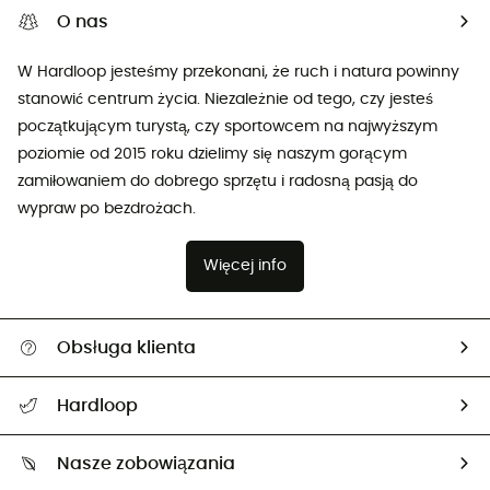
O nas
W Hardloop jesteśmy przekonani, że ruch i natura powinny
stanowić centrum życia. Niezależnie od tego, czy jesteś
początkującym turystą, czy sportowcem na najwyższym
poziomie od 2015 roku dzielimy się naszym gorącym
zamiłowaniem do dobrego sprzętu i radosną pasją do
wypraw po bezdrożach.
Więcej info
Obsługa klienta
Pomoc i kontakt
Hardloop
Śledzenie przesyłki
O nas
Zwrot artykułów i zwrot środków
Nasze zobowiązania
HardGuides
Przewodnik po rozmiarach