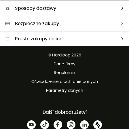
Nasz ślad węglowy
Ambasadorzy
Sposoby dostawy
Neutralność węglowa
Wybrane produkty eko
Bezpieczne zakupy
Proste zakupy online
Darmowa dostawa od 750 zł
© Hardloop 2026
100 dni na bezpłatny zwrot
Dane firmy
obsługi klienta
Regulamin
Oświadczenie o ochronie danych
Parametry danych
Další dobrodružství