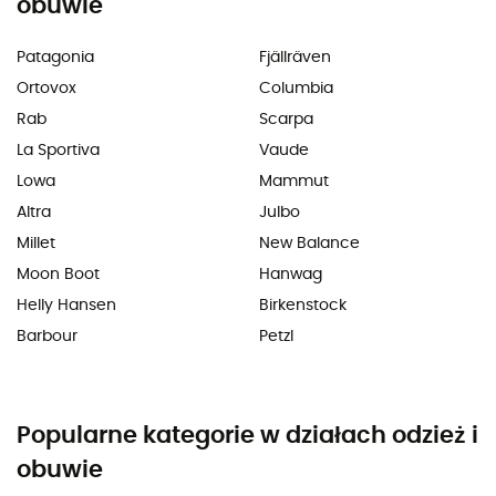
obuwie
Patagonia
Fjällräven
Ortovox
Columbia
Rab
Scarpa
La Sportiva
Vaude
Lowa
Mammut
Altra
Julbo
Millet
New Balance
Moon Boot
Hanwag
Helly Hansen
Birkenstock
Barbour
Petzl
Popularne kategorie w działach odzież i
obuwie