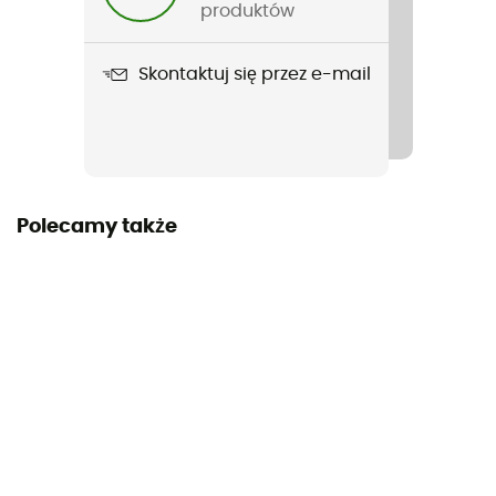
Potrzebne: Wsparcie
produktów
Zastosowana technologia
Skontaktuj się przez e-mail
3Feet®
Właściwości
Respirant
Polecamy także