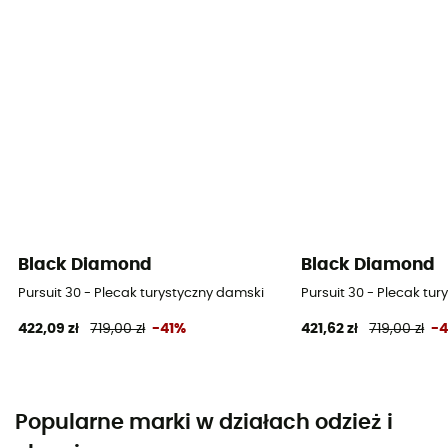
Black Diamond
Black Diamond
Pursuit 30 - Plecak turystyczny damski
Pursuit 30 - Plecak tu
422,09 zł
719,00 zł
-41%
421,62 zł
719,00 zł
-
Popularne marki w działach odzież i