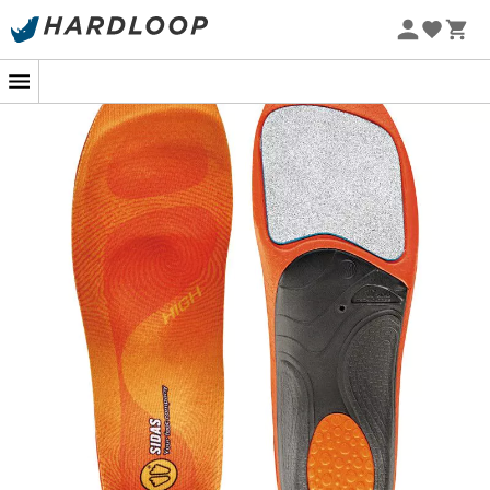
Letnie promocje 🔥 -5% DODATKOWO przy zakupie 2
produktów*, kod Summer5