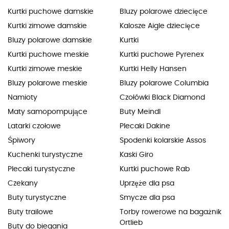
Kurtki puchowe damskie
Bluzy polarowe dziecięce
Kurtki zimowe damskie
Kalosze Aigle dziecięce
Bluzy polarowe damskie
Kurtki
Kurtki puchowe meskie
Kurtki puchowe Pyrenex
Kurtki zimowe meskie
Kurtki Helly Hansen
Bluzy polarowe meskie
Bluzy polarowe Columbia
Namioty
Czołówki Black Diamond
Maty samopompujące
Buty Meindl
Latarki czołowe
Plecaki Dakine
Śpiwory
Spodenki kolarskie Assos
Kuchenki turystyczne
Kaski Giro
Plecaki turystyczne
Kurtki puchowe Rab
Czekany
Uprzęże dla psa
Buty turystyczne
Smycze dla psa
Buty trailowe
Torby rowerowe na bagażnik
Ortlieb
Buty do biegania