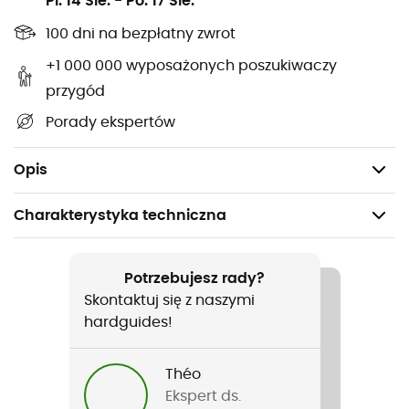
Pi. 14 Sie.
-
Po. 17 Sie.
Potrzeba: Wsparcie stopy
100 dni na bezpłatny zwrot
Optymalny rozkład nacisków
+1 000 000 wyposażonych poszukiwaczy
Folia aluminiowa do izolacji przed zimnem
przygód
Konstrukcja specjalnie dostosowana do anatomii
wysokich podbici
Porady ekspertów
Duży poduszeczek z pianki na pięcie dla idealnej
amortyzacji
Opis
Charakterystyka techniczna
Polecane dla
Narciarstwo zjazdowe / Narty freeride
Potrzebujesz rady?
Skontaktuj się z naszymi
Nazwa produktu
hardguides!
3Feet Winter High
Théo
Cechy
Ekspert ds.