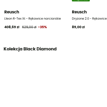
Izolacja syntetyczna
Reusch
Reusch
Materiał
Full goat leather palm
Lleon R-Tex Xt - Rękawice narciarskie
Dryzone 2.0 - Rękawice
408,69 zł
629,00 zł
-35%
89,00 zł
Materiały
[doublure] fixe / [paume et doigts] cuir de chèvre /
[tissu] softshell avec stretch quadri-directionnel
Kolekcja Black Diamond
Wewnętrzna strona dłoni
Synthétique
Rękawiczki wewnętrzne
Nie
Do ekranu dotykowego
Tak