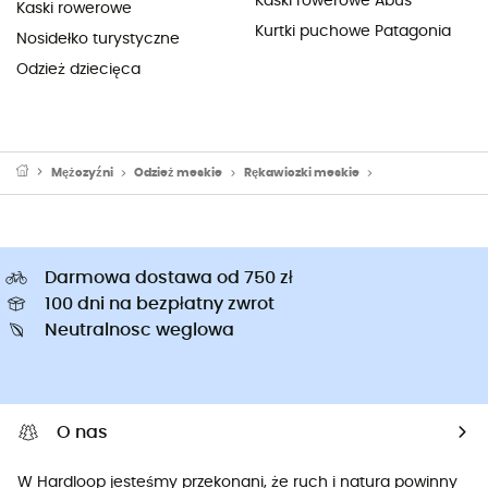
Kaski rowerowe Abus
Kaski rowerowe
Kurtki puchowe Patagonia
Nosidełko turystyczne
Odzież dziecięca
Mężczyźni
Odzież meskie
Rękawiczki meskie
Rękawiczki mesk
Darmowa dostawa od 750 zł
100 dni na bezpłatny zwrot
Neutralnosc weglowa
O nas
W Hardloop jesteśmy przekonani, że ruch i natura powinny