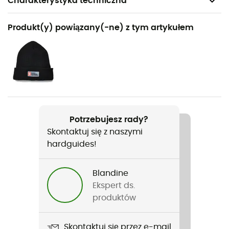
Charakterystyka techniczna
Polecane dla
Produkt(y) powiązany(-ne) z tym artykułem
Turystyka piesza / Skituring / Trekking / Sporty zimowe
Rodzaj
Mężczyźni / Kobiety
Ciężar
92 g
Potrzebujesz rady?
Skontaktuj się z naszymi
Nazwa produktu
hardguides!
Midweight Softshell
Cechy
Blandine
Zakres temperatur: -2/6 °C - Przewodzący kciuk i
Ekspert ds.
palec wskazujący do obsługi ekranów dotykowych
produktów
Pętla do czekana
Skontaktuj się przez e-mail