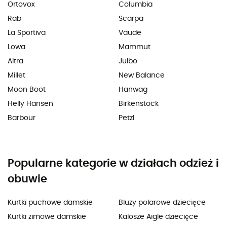
Ortovox
Columbia
Rab
Scarpa
La Sportiva
Vaude
Lowa
Mammut
Altra
Julbo
Millet
New Balance
Moon Boot
Hanwag
Helly Hansen
Birkenstock
Barbour
Petzl
Popularne kategorie w działach odzież i
obuwie
Kurtki puchowe damskie
Bluzy polarowe dziecięce
Kurtki zimowe damskie
Kalosze Aigle dziecięce