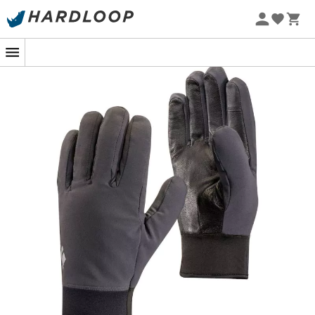
Letnie promocje 🔥 -5% DODATKOWO przy zakupie 2
produktów*, kod Summer5
-5% Extra - Kod Summer5