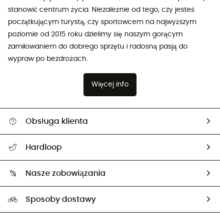
stanowić centrum życia. Niezależnie od tego, czy jesteś
początkującym turystą, czy sportowcem na najwyższym
poziomie od 2015 roku dzielimy się naszym gorącym
zamiłowaniem do dobrego sprzętu i radosną pasją do
wypraw po bezdrożach.
Więcej info
Obsługa klienta
Pomoc i kontakt
Hardloop
Śledzenie przesyłki
O nas
Zwrot artykułów i zwrot środków
Nasze zobowiązania
HardGuides
Przewodnik po rozmiarach
Nasz ślad węglowy
Ambasadorzy
Sposoby dostawy
Neutralność węglowa