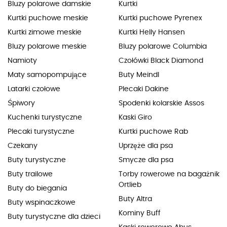
Bluzy polarowe damskie
Kurtki
Kurtki puchowe meskie
Kurtki puchowe Pyrenex
Kurtki zimowe meskie
Kurtki Helly Hansen
Bluzy polarowe meskie
Bluzy polarowe Columbia
Namioty
Czołówki Black Diamond
Maty samopompujące
Buty Meindl
Latarki czołowe
Plecaki Dakine
Śpiwory
Spodenki kolarskie Assos
Kuchenki turystyczne
Kaski Giro
Plecaki turystyczne
Kurtki puchowe Rab
Czekany
Uprzęże dla psa
Buty turystyczne
Smycze dla psa
Buty trailowe
Torby rowerowe na bagażnik
Ortlieb
Buty do biegania
Buty Altra
Buty wspinaczkowe
Kominy Buff
Buty turystyczne dla dzieci