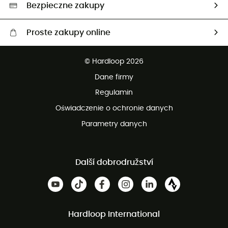
Wybrane produkty eko
Bezpieczne zakupy
Proste zakupy online
Darmowa dostawa od 750 zł
© Hardloop 2026
100 dni na bezpłatny zwrot
Dane firmy
obsługi klienta
Regulamin
Oświadczenie o ochronie danych
Parametry danych
Další dobrodružství
Hardloop International