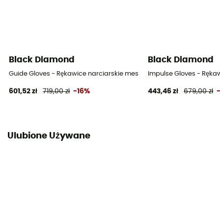
Black Diamond
Black Diamond
Guide Gloves - Rękawice narciarskie meskie
Impulse Gloves - Ręka
601,52 zł
719,00 zł
-16%
443,46 zł
679,00 zł
Ulubione Używane