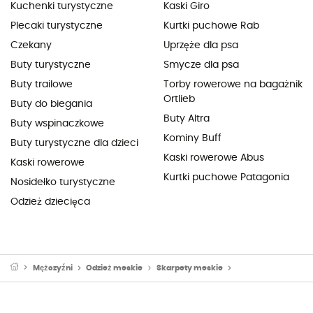
Kuchenki turystyczne
Kaski Giro
Plecaki turystyczne
Kurtki puchowe Rab
Czekany
Uprzęże dla psa
Buty turystyczne
Smycze dla psa
Buty trailowe
Torby rowerowe na bagażnik
Ortlieb
Buty do biegania
Buty Altra
Buty wspinaczkowe
Kominy Buff
Buty turystyczne dla dzieci
Kaski rowerowe Abus
Kaski rowerowe
Kurtki puchowe Patagonia
Nosidełko turystyczne
Odzież dziecięca
Mężczyźni
Odzież meskie
Skarpety meskie
Skarpety trekking