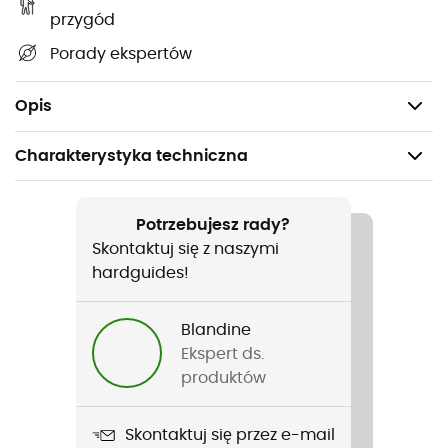
warstwa wykonana jest z włókna termoregulacyjnego i
przygód
pełni rolę tarczy termicznej chroniącej stopy przed
Porady ekspertów
wpływem czynników zewnętrznych. Na koniec,
wewnętrzna warstwa wykonana jest z pętelki, co
zapewnia amortyzację i komfort.
Opis
Charakterystyka techniczna
Polecane dla
Turystyka piesza / Nordic walking / Via ferrata /
Potrzebujesz rady?
Trekking / Podejście
Skontaktuj się z naszymi
hardguides!
Rodzaj
Mężczyźni / Kobiety
Blandine
Ekspert ds.
Nazwa produktu
produktów
Mid Perf
Skontaktuj się przez e-mail
Wysokość cholewki