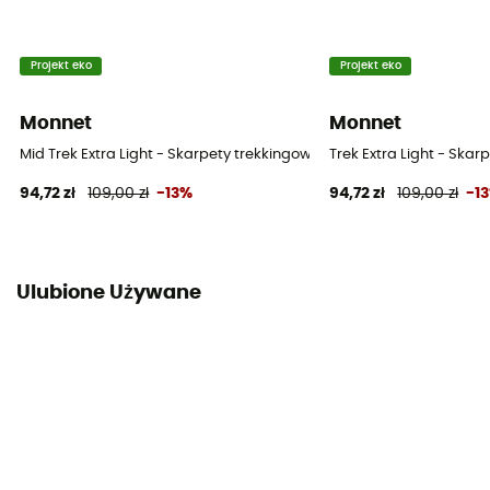
Projekt eko
Projekt eko
Monnet
Monnet
Mid Trek Extra Light - Skarpety trekkingowe
Trek Extra Light - Skar
94,72 zł
109,00 zł
-13%
94,72 zł
109,00 zł
-1
Ulubione Używane