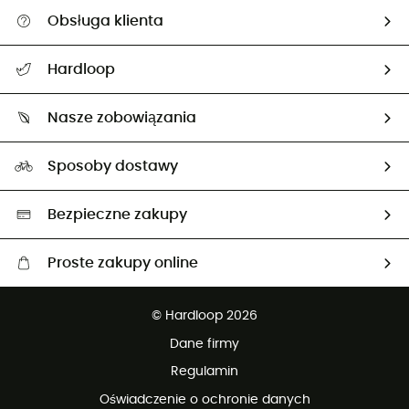
Obsługa klienta
Pomoc i kontakt
Hardloop
Śledzenie przesyłki
O nas
Zwrot artykułów i zwrot środków
Nasze zobowiązania
HardGuides
Przewodnik po rozmiarach
Nasz ślad węglowy
Ambasadorzy
Sposoby dostawy
Neutralność węglowa
Wybrane produkty eko
Bezpieczne zakupy
Proste zakupy online
Darmowa dostawa od 750 zł
© Hardloop 2026
100 dni na bezpłatny zwrot
Dane firmy
obsługi klienta
Regulamin
Oświadczenie o ochronie danych