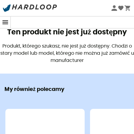
Letnie promocje 🔥 -5% DODATKOWO przy zakupie 2
produktów*, kod Summer5
Ten produkt nie jest już dostępny
Produkt, którego szukasz, nie jest już dostępny. Chodzi o
stary model lub model, którego nie można już zamówić u
manufacturer
My również polecamy
Stworzone przez
Monnet
,
skarpetki Mid Perf
są
przeznaczone dla wszystkich wędrowców poszukujących
produktu
wygodnego i przewiewnego.
Mid Perf
oferują
specjalną ochronę pięty, ścięgna