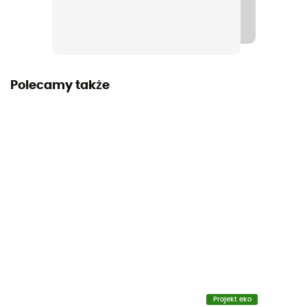
Cholewka niska
Etykieta
Gwarantowane pochodzenie europejskie
Polecamy także
Projekt eko