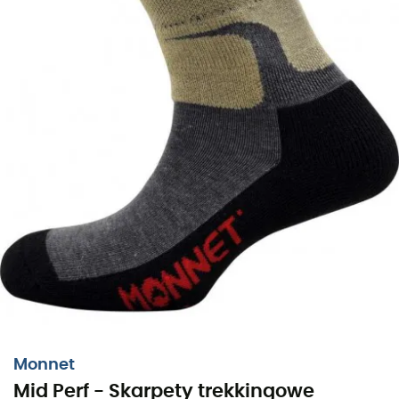
Zacieśnienie łuku stopy: zapobiega ślizganiu się
skarpetki w bucie,
Pięta i czubek z pętelkowego Dryfil,
Wzmocnienie języka z pętelkowego Dryfil,
Materiały: 66% Dryfil, 32% Poliamid, 2% Elastan,
Produkcja w 100% francuska w Montceau-les-Mines
w Burgundii.
Wykorzystane technologie
:
Ergo Tech
: system Ergo-Technicity ma na celu
zapewnienie precyzji i ergonomii dla lepszej kontroli
ruchów. Opiera się na trójwymiarowym dzianiu, aby
stworzyć „uformowaną” piętę, wzmocnienia na pięcie i
palcach, miękkie brzegi, które nie uciskają i dostosowują
się do wszystkich rozmiarów oraz idealne dopasowanie z
Monnet
precyzyjnymi rozmiarami.
Mid Perf - Skarpety trekkingowe