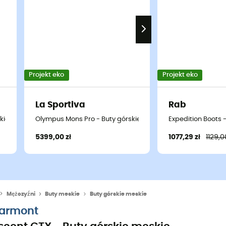
Projekt eko
Projekt eko
La Sportiva
Rab
skie meskie
Olympus Mons Pro - Buty górskie
Expedition Boots 
5399,00 zł
1077,29 zł
1129,0
Mężczyźni
Buty meskie
Buty górskie meskie
armont