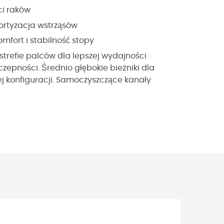
ci raków
ortyzacja wstrząsów
fort i stabilność stopy
refie palców dla lepszej wydajności
czepności. Średnio głębokie bieżniki dla
ej konfiguracji. Samoczyszczące kanały