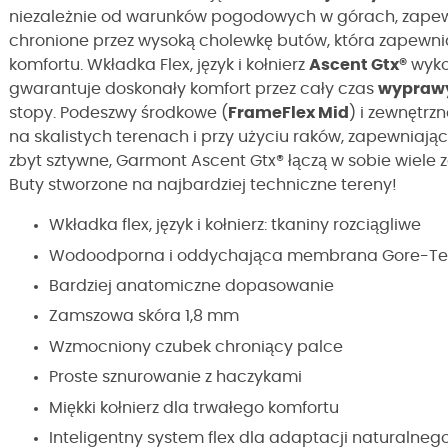
niezależnie od warunków pogodowych w górach, zapewn
chronione przez wysoką cholewkę butów, która zapewnia
komfortu. Wkładka Flex, język i kołnierz
Ascent Gtx®
wyko
gwarantuje doskonały komfort przez cały czas
wyprawy
stopy. Podeszwy środkowe (
FrameFlex Mid
) i zewnętrzn
na skalistych terenach i przy użyciu raków, zapewniając
zbyt sztywne, Garmont Ascent Gtx® łączą w sobie wiele 
Buty stworzone na najbardziej techniczne tereny!
Wkładka flex, język i kołnierz: tkaniny rozciągliwe
Wodoodporna i oddychająca membrana Gore-Te
Bardziej anatomiczne dopasowanie
Zamszowa skóra 1,8 mm
Wzmocniony czubek chroniący palce
Proste sznurowanie z haczykami
Miękki kołnierz dla trwałego komfortu
Inteligentny system flex dla adaptacji naturalnego 