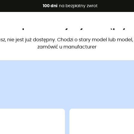
 promocje 🔥 -5% DODATKOWO przy zakupie 2 produktów*, kod 
100 dni
na bezpłatny zwrot
Ten produkt nie jest już dostępny
sz, nie jest już dostępny. Chodzi o stary model lub model
zamówić u manufacturer