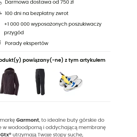
Darmowa dostawa od 750 zł
100 dni na bezpłatny zwrot
+1 000 000 wyposażonych poszukiwaczy
przygód
Porady ekspertów
odukt(y) powiązany(-ne) z tym artykułem
z markę
Garmont
, to idealne buty górskie do
one w wodoodporną i oddychającą membranę
 Gtx®
utrzymają Twoje stopy suche,