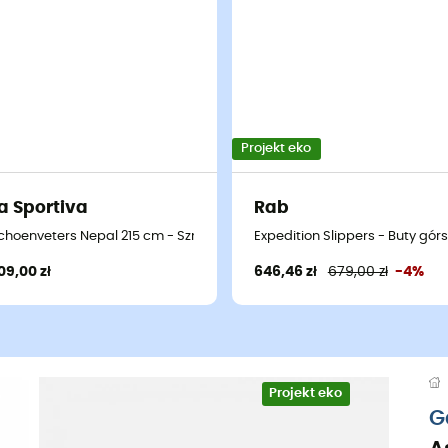
Projekt eko
a Sportiva
Rab
choenveters Nepal 215 cm - Sznurówki
Expedition Slippers - Buty gór
09,00 zł
646,46 zł
679,00 zł
-4%
Projekt eko
G