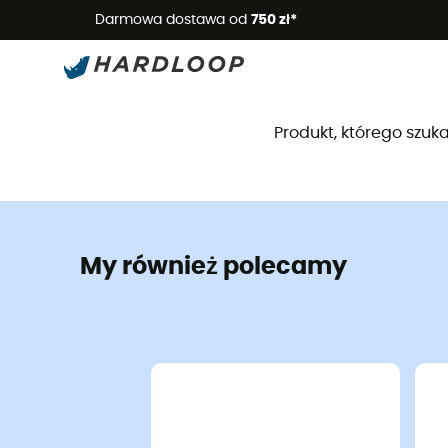
Letnie
Darmowa dostawa od
750 zł*
Produkt, którego szuka
My również polecamy