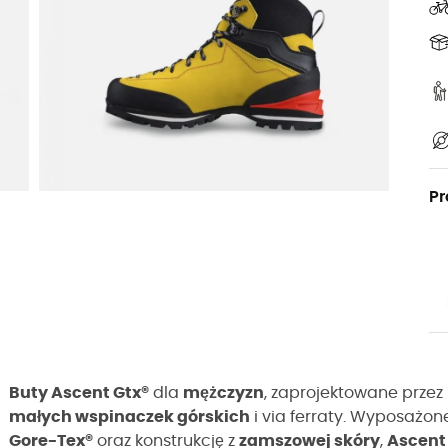
Pr
Buty Ascent Gtx®
dla
mężczyzn
, zaprojektowane prze
małych wspinaczek górskich
i via ferraty. Wyposaż
Gore-Tex®
oraz konstrukcję z
zamszowej skóry
,
Ascent