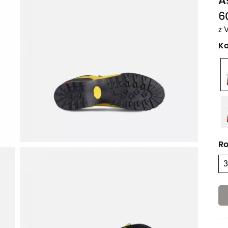
A
6
z 
Ko
Ro