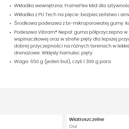
Wkładka wewnętrzna: FrameFlex Mid dla sztywnoś
Wkładka z PU Tech na pięcie: bezpieczeństwo i am
Środkowa podeszwa z bi-mikroporowatej gumy: kom
Podeszwa Vibram® Nepal: guma półprzyczepna w st
wspinaczkowej oraz w strefie pięty dla lepszej przy
dobrej przyczepności na różnych terenach w lekki
drenażowe. Wklęsły hamulec pięty
Waga: 650 g (jeden but), czyli 1 300 g para
Wiatroszczelne
Oui