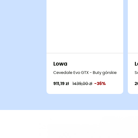
Lowa
L
Cevedale Evo GTX - Buty górskie meskie
S
911,19 zł
1439,00 zł
-36%
2