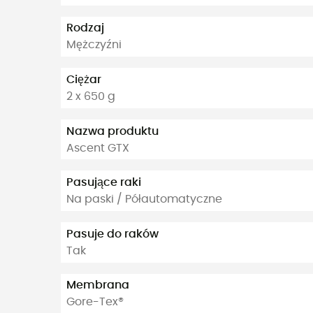
Rodzaj
Mężczyźni
Ciężar
2 x 650 g
Nazwa produktu
Ascent GTX
Pasujące raki
Na paski / Półautomatyczne
Pasuje do raków
Tak
Membrana
Gore-Tex®