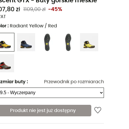
scent GTX - Buty górskie meskie
07,80 zł
1109,00 zł
-45%
VAT
lor
:
Radiant Yellow / Red
zmiar buty
:
Przewodnik po rozmiarach
Produkt nie jest już dostępny