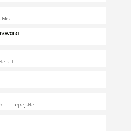
x Mid
jmowana
 Nepal
e europejskie