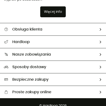
Więcej info
Obsługa klienta
Pomoc i kontakt
Hardloop
Śledzenie przesyłki
O nas
Zwrot artykułów i zwrot środków
Nasze zobowiązania
HardGuides
Przewodnik po rozmiarach
Nasz ślad węglowy
Ambasadorzy
Sposoby dostawy
Neutralność węglowa
Wybrane produkty eko
Bezpieczne zakupy
Proste zakupy online
Darmowa dostawa od 750 zł
© Hardloop 2026