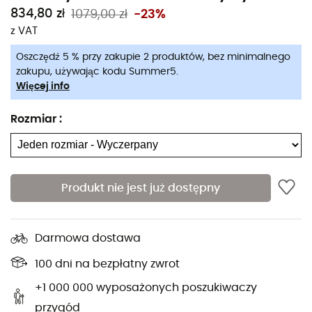
834,80 zł
1079,00 zł
-23%
Maty samopompujące
Buty Meindl
z VAT
Latarki czołowe
Plecaki Dakine
Oszczędź 5 % przy zakupie 2 produktów, bez minimalnego
Śpiwory
Spodenki kolarskie Assos
zakupu, używając kodu Summer5.
Kuchenki turystyczne
Kaski Giro
Więcej info
Plecaki turystyczne
Kurtki puchowe Rab
Czekany
Uprzęże dla psa
Rozmiar
:
Buty turystyczne
Smycze dla psa
Buty trailowe
Torby rowerowe na bagażnik
Ortlieb
Buty do biegania
Produkt nie jest już dostępny
Buty Altra
Buty wspinaczkowe
Kominy Buff
Buty turystyczne dla dzieci
Kaski rowerowe Abus
Kaski rowerowe
Darmowa dostawa
Kurtki puchowe Patagonia
Nosidełko turystyczne
100 dni na bezpłatny zwrot
Odzież dziecięca
+1 000 000 wyposażonych poszukiwaczy
przygód