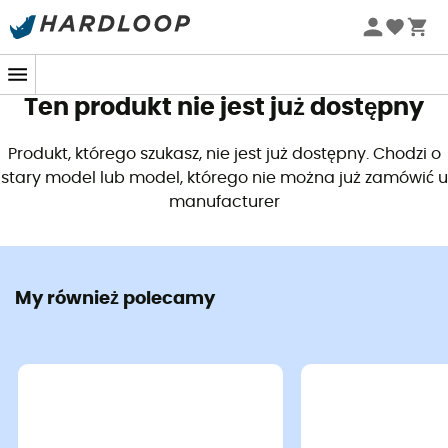
Letnie promocje 🔥 -5% DODATKOWO przy zakupie 2
Titan Kettle - Patelnia
Alpine Stowaway 1,1L - 
produktów*, kod Summer5
253,57 zł
309,00 zł
-17%
179,00 zł
Ten produkt nie jest już dostępny
Produkt, którego szukasz, nie jest już dostępny. Chodzi o
Ulubione Używane
stary model lub model, którego nie można już zamówić u
manufacturer
My również polecamy