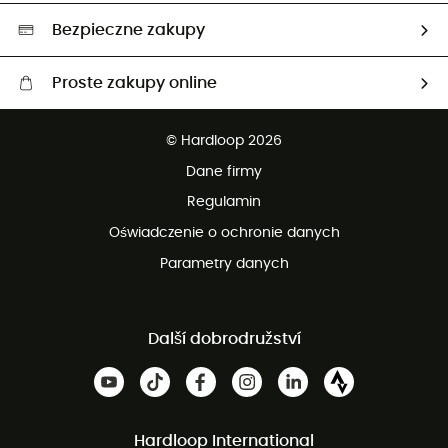
Wybrane produkty eko
Bezpieczne zakupy
Proste zakupy online
Darmowa dostawa od 750 zł
© Hardloop 2026
100 dni na bezpłatny zwrot
Dane firmy
obsługi klienta
Regulamin
Oświadczenie o ochronie danych
Parametry danych
Další dobrodružství
Hardloop International