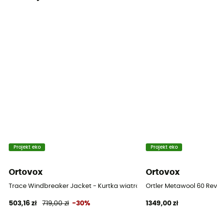
Projekt eko
Projekt eko
Ortovox
Ortovox
Trace Windbreaker Jacket - Kurtka wiatrówka damska
Ortler Metawool 60 Re
503,16 zł
719,00 zł
-30%
1349,00 zł