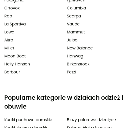
Patagonia
Fjällräven
Ortovox
Columbia
Rab
Scarpa
La Sportiva
Vaude
Lowa
Mammut
Altra
Julbo
Millet
New Balance
Moon Boot
Hanwag
Helly Hansen
Birkenstock
Barbour
Petzl
Popularne kategorie w działach odzież i
obuwie
Kurtki puchowe damskie
Bluzy polarowe dziecięce
Kurtki zimowe damskie
Kalosze Aigle dziecięce