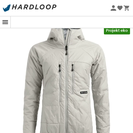
Letnie promocje 🔥 -5% DODATKOWO przy zakupie 2
produktów*, kod Summer5
Nowość
-5% Extra - Kod Summer5
Projekt eko