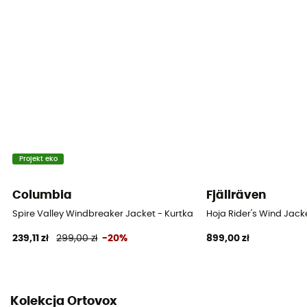
Projekt eko
Columbia
Fjällräven
Spire Valley Windbreaker Jacket - Kurtka wiatrówka damska
Hoja Rider's Wind Jac
239,11 zł
299,00 zł
-20%
899,00 zł
Kolekcja Ortovox