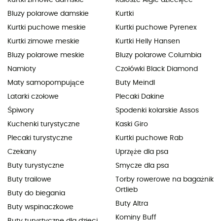
Bluzy polarowe damskie
Kurtki
Kurtki puchowe meskie
Kurtki puchowe Pyrenex
Kurtki zimowe meskie
Kurtki Helly Hansen
Bluzy polarowe meskie
Bluzy polarowe Columbia
Namioty
Czołówki Black Diamond
Maty samopompujące
Buty Meindl
Latarki czołowe
Plecaki Dakine
Śpiwory
Spodenki kolarskie Assos
Kuchenki turystyczne
Kaski Giro
Plecaki turystyczne
Kurtki puchowe Rab
Czekany
Uprzęże dla psa
Buty turystyczne
Smycze dla psa
Buty trailowe
Torby rowerowe na bagażnik
Ortlieb
Buty do biegania
Buty Altra
Buty wspinaczkowe
Kominy Buff
Buty turystyczne dla dzieci