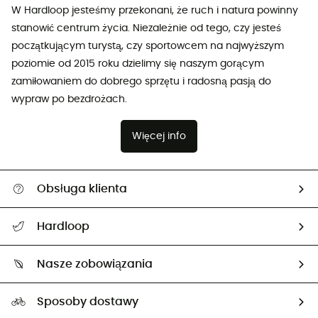
W Hardloop jesteśmy przekonani, że ruch i natura powinny
stanowić centrum życia. Niezależnie od tego, czy jesteś
początkującym turystą, czy sportowcem na najwyższym
poziomie od 2015 roku dzielimy się naszym gorącym
zamiłowaniem do dobrego sprzętu i radosną pasją do
wypraw po bezdrożach.
Więcej info
Obsługa klienta
Pomoc i kontakt
Hardloop
Śledzenie przesyłki
O nas
Zwrot artykułów i zwrot środków
Nasze zobowiązania
HardGuides
Przewodnik po rozmiarach
Nasz ślad węglowy
Ambasadorzy
Sposoby dostawy
Neutralność węglowa