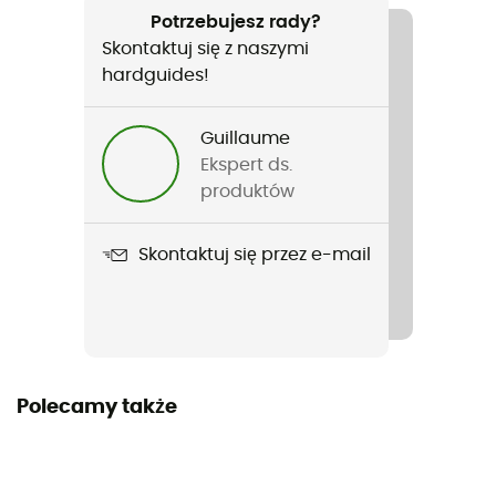
Turystyka piesza / Codzienny użytek / Sporty zimowe
Potrzebujesz rady?
Skontaktuj się z naszymi
Rodzaj
hardguides!
Kobiety
Guillaume
Ciężar
Ekspert ds.
330 g
produktów
Nazwa produktu
Skontaktuj się przez e-mail
Venet Swisswool 60 Jacket W
Etykieta
Z recyklingu
Materiały
Polecamy także
100 % poliamid z recyklingu