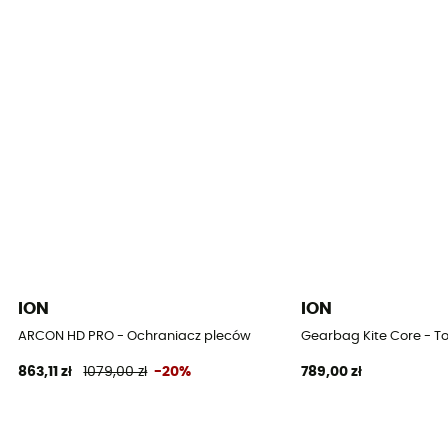
Kompletny
Długość rękawa
Długie rękawy
Grubość
4/3 mm
Temperatura wody
-6 °C – 12 °C
Szycie
Całkowicie wodoodporne szwy
ION
ION
ARCON HD PRO - Ochraniacz pleców
Gearbag Kite Core - T
863,11 zł
1079,00 zł
-20%
789,00 zł