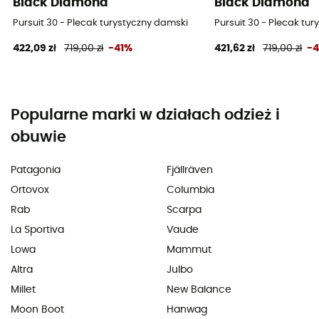
Black Diamond
Black Diamond
Pursuit 30 - Plecak turystyczny damski
Pursuit 30 - Plecak tu
422,09 zł
719,00 zł
-41%
421,62 zł
719,00 zł
-
Popularne marki w działach odzież i
obuwie
Patagonia
Fjällräven
Ortovox
Columbia
Rab
Scarpa
La Sportiva
Vaude
Lowa
Mammut
Altra
Julbo
Millet
New Balance
Moon Boot
Hanwag