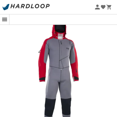
Letnie promocje 🔥 -5% DODATKOWO przy zakupie 2
produktów*, kod Summer5
Nowość
-5% Extra - Kod Summer5