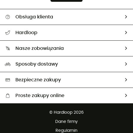
Obsługa klienta
Pomoc i kontakt
Hardloop
Śledzenie przesyłki
O nas
Zwrot artykułów i zwrot środków
Nasze zobowiązania
HardGuides
Przewodnik po rozmiarach
Nasz ślad węglowy
Ambasadorzy
Sposoby dostawy
Neutralność węglowa
Wybrane produkty eko
Bezpieczne zakupy
Proste zakupy online
Darmowa dostawa od 750 zł
© Hardloop 2026
100 dni na bezpłatny zwrot
Dane firmy
obsługi klienta
Regulamin