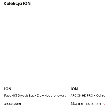
Kolekcja ION
ION
ION
Fuse 4/3 Drysuit Back Zip - Neoprenowa pianka do pływania
ARCON HD PRO - Ochra
4549,00 zł
863,11 zł
1079,00 zł
-