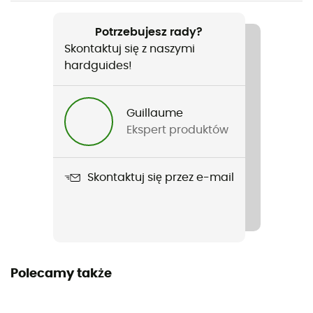
Polecane dla
Surfing / Kitesurf / Wingfoil
Potrzebujesz rady?
Skontaktuj się z naszymi
Rodzaj
hardguides!
Mężczyźni / Kobiety
Guillaume
Nazwa produktu
Ekspert produktów
Fuse Drysuit 4/3 Back Zip
Kaptur
Skontaktuj się przez e-mail
Tak
Położenie suwaka
Zamek z tyłu
Materiały
Polecamy także
typ kombinezonu