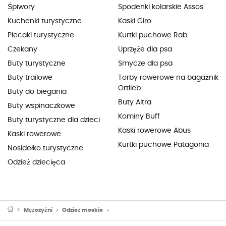
Śpiwory
Spodenki kolarskie Assos
Kuchenki turystyczne
Kaski Giro
Plecaki turystyczne
Kurtki puchowe Rab
Czekany
Uprzęże dla psa
Buty turystyczne
Smycze dla psa
Buty trailowe
Torby rowerowe na bagażnik
Ortlieb
Buty do biegania
Buty Altra
Buty wspinaczkowe
Kominy Buff
Buty turystyczne dla dzieci
Kaski rowerowe Abus
Kaski rowerowe
Kurtki puchowe Patagonia
Nosidełko turystyczne
Odzież dziecięca
Mężczyźni
Odzież meskie
Neoprenowe pianki do pływania męskie