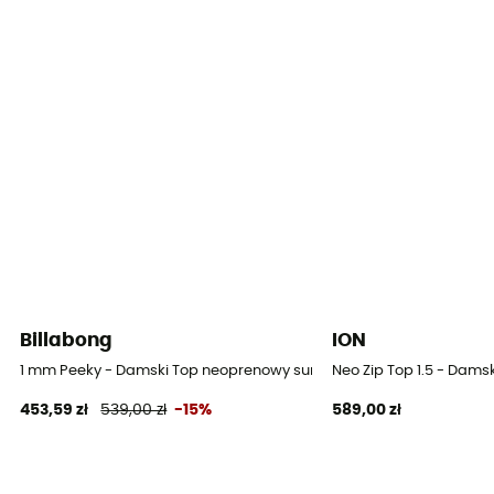
Protection thermique
Grubość
2 mm
Billabong
ION
1 mm Peeky - Damski Top neoprenowy surfingowy
Neo Zip Top 1.5 - Dam
453,59 zł
539,00 zł
-15%
589,00 zł