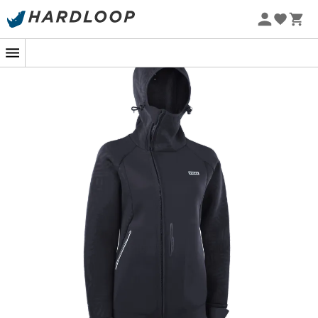
Letnie promocje 🔥 -5% DODATKOWO przy zakupie 2
produktów*, kod Summer5
Nowość
-5% Extra - Kod Summer5