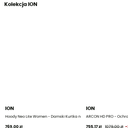
Kolekcja ION
ION
ION
Hoody Neo Lite Women - Damski Kurtka neoprenowa
ARCON HD PRO - Ochra
769,00 zł
755,17 zł
1079,00 zł
-