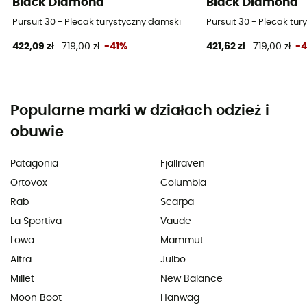
Black Diamond
Black Diamond
Pursuit 30 - Plecak turystyczny damski
Pursuit 30 - Plecak tu
422,09 zł
719,00 zł
-41%
421,62 zł
719,00 zł
-
Popularne marki w działach odzież i
obuwie
Patagonia
Fjällräven
Ortovox
Columbia
Rab
Scarpa
La Sportiva
Vaude
Lowa
Mammut
Altra
Julbo
Millet
New Balance
Moon Boot
Hanwag