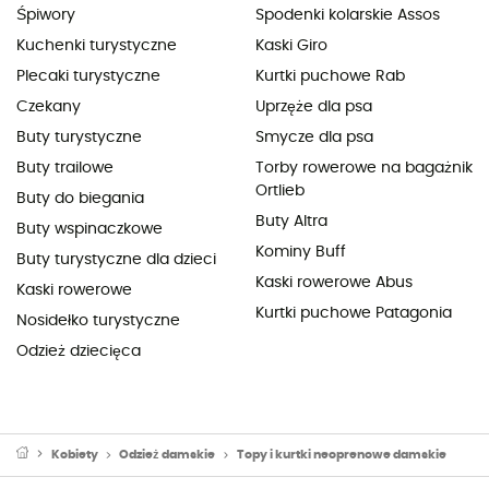
Śpiwory
Spodenki kolarskie Assos
Kuchenki turystyczne
Kaski Giro
Plecaki turystyczne
Kurtki puchowe Rab
Czekany
Uprzęże dla psa
Buty turystyczne
Smycze dla psa
Buty trailowe
Torby rowerowe na bagażnik
Ortlieb
Buty do biegania
Buty Altra
Buty wspinaczkowe
Kominy Buff
Buty turystyczne dla dzieci
Kaski rowerowe Abus
Kaski rowerowe
Kurtki puchowe Patagonia
Nosidełko turystyczne
Odzież dziecięca
Kobiety
Odzież damskie
Topy i kurtki neoprenowe damskie