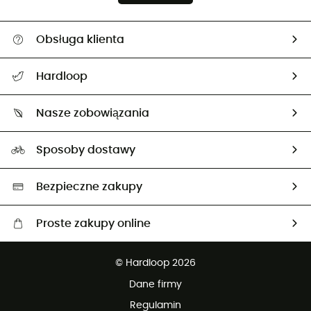
Obsługa klienta
Pomoc i kontakt
Hardloop
Śledzenie przesyłki
O nas
Zwrot artykułów i zwrot środków
Nasze zobowiązania
HardGuides
Przewodnik po rozmiarach
Nasz ślad węglowy
Ambasadorzy
Sposoby dostawy
Neutralność węglowa
Wybrane produkty eko
Bezpieczne zakupy
Proste zakupy online
Darmowa dostawa od 750 zł
© Hardloop 2026
100 dni na bezpłatny zwrot
Dane firmy
obsługi klienta
Regulamin