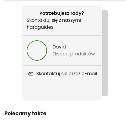
Polecane dla
Surfing / Kitesurf / Wingfoil
Potrzebujesz rady?
Skontaktuj się z naszymi
Rodzaj
hardguides!
Kobiety
David
Nazwa produktu
Ekspert produktów
Jacket Neo Shelter Amp Women
Kaptur
Skontaktuj się przez e-mail
Tak
Kieszenie
2 kieszenie
Materiały
Polecamy także
Właściwości