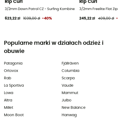
Rip Curl
Rip Curl
3/2mm Dawn Patrol CZ - Surfing Kombinezony dziecięcy
3/2mm Freelite Flat Zi
623,22 zł
1039,00 zł
-40%
245,22 zł
409,00 zł
Popularne marki w działach odzież i
obuwie
Patagonia
Fjällräven
Ortovox
Columbia
Rab
Scarpa
La Sportiva
Vaude
Lowa
Mammut
Altra
Julbo
Millet
New Balance
Moon Boot
Hanwag