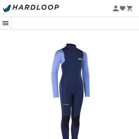
Letnie promocje 🔥 -5% DODATKOWO przy zakupie 2
produktów*, kod Summer5
Nowość
-5% Extra - Kod Summer5