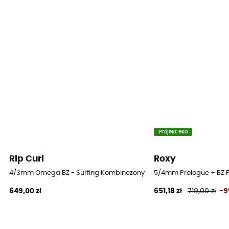
typ kombinezonu
Kompletny
Długość rękawa
Długie rękawy
Grubość
5/4 mm
Temperatura wody
10°C – 14°C
Projekt eko
Dekolt
Rip Curl
Roxy
Obroża okrągła / Obroża stojąca
4/3mm Omega BZ - Surfing Kombinezony dziecięcy
5/4mm Prologue + BZ Fu
649,00 zł
651,18 zł
719,00 zł
-
Szycie
GBS (szyte/klejone)