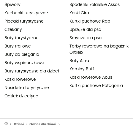
Śpiwory
Spodenki kolarskie Assos
Kuchenki turystyczne
Kaski Giro
Plecaki turystyczne
Kurtki puchowe Rab
Czekany
Uprzęże dla psa
Buty turystyczne
Smycze dla psa
Buty trailowe
Torby rowerowe na bagażnik
Ortlieb
Buty do biegania
Buty Altra
Buty wspinaczkowe
Kominy Buff
Buty turystyczne dla dzieci
Kaski rowerowe Abus
Kaski rowerowe
Kurtki puchowe Patagonia
Nosidełko turystyczne
Odzież dziecięca
Dzieci
Odzież dla dzieci
Neoprenowe pianki do pływania dziecięce