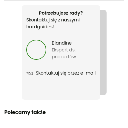
Polecane dla
Surfing / Kitesurf / Wingfoil
Potrzebujesz rady?
Skontaktuj się z naszymi
Rodzaj
hardguides!
Dzieci
Blandine
Nazwa produktu
Ekspert ds.
Capture 5/4 Back Zip Junior
produktów
Rękawy
Skontaktuj się przez e-mail
Długie
Położenie suwaka
Zamek z tyłu
Materiały
Polecamy także
80 % neopren, 20 % poliamid