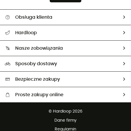
Obsługa klienta
Pomoc i kontakt
Hardloop
Śledzenie przesyłki
O nas
Zwrot artykułów i zwrot środków
Nasze zobowiązania
HardGuides
Przewodnik po rozmiarach
Nasz ślad węglowy
Ambasadorzy
Sposoby dostawy
Neutralność węglowa
Wybrane produkty eko
Bezpieczne zakupy
Proste zakupy online
Darmowa dostawa od 750 zł
© Hardloop 2026
100 dni na bezpłatny zwrot
Dane firmy
obsługi klienta
Regulamin