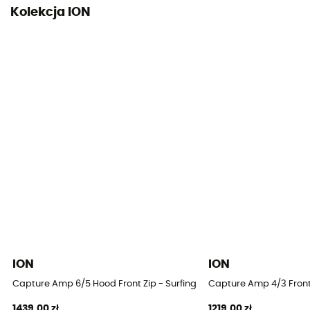
Kolekcja ION
ION
ION
Capture Amp 6/5 Hood Front Zip - Surfing Kombinezony dziecięcy
Capture Amp 4/3 Front 
1439,00 zł
1219,00 zł