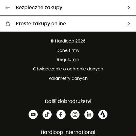
Wybrane produkty eko
Bezpieczne zakupy
Proste zakupy online
Darmowa dostawa od 750 zł
© Hardloop 2026
100 dni na bezpłatny zwrot
Dane firmy
obsługi klienta
Regulamin
Oświadczenie o ochronie danych
Parametry danych
Další dobrodružství
Hardloop International