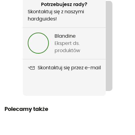
Turystyka piesza / Codzienny użytek
Potrzebujesz rady?
Skontaktuj się z naszymi
Rodzaj
hardguides!
Mężczyźni / Kobiety
Blandine
Nazwa produktu
Ekspert ds.
Unicorn Snack
produktów
Etykieta
Skontaktuj się przez e-mail
Z recyklingu
Materiały
100 % Polyester recyclé
Polecamy także