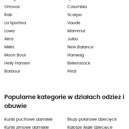
Ortovox
Columbia
Rab
Scarpa
La Sportiva
Vaude
Lowa
Mammut
Altra
Julbo
Millet
New Balance
Moon Boot
Hanwag
Helly Hansen
Birkenstock
Barbour
Petzl
Popularne kategorie w działach odzież i
obuwie
Kurtki puchowe damskie
Bluzy polarowe dziecięce
Kurtki zimowe damskie
Kalosze Aigle dziecięce