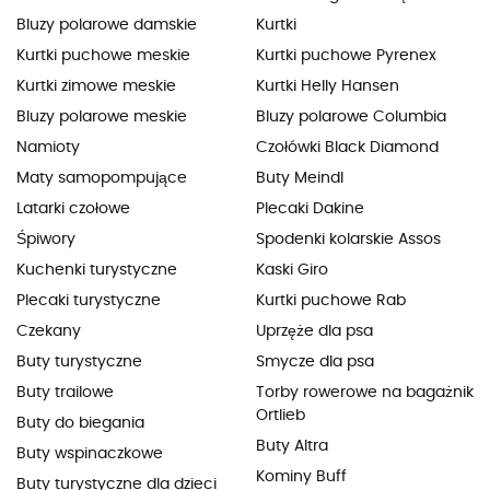
Bluzy polarowe damskie
Kurtki
Kurtki puchowe meskie
Kurtki puchowe Pyrenex
Kurtki zimowe meskie
Kurtki Helly Hansen
Bluzy polarowe meskie
Bluzy polarowe Columbia
Namioty
Czołówki Black Diamond
Maty samopompujące
Buty Meindl
Latarki czołowe
Plecaki Dakine
Śpiwory
Spodenki kolarskie Assos
Kuchenki turystyczne
Kaski Giro
Plecaki turystyczne
Kurtki puchowe Rab
Czekany
Uprzęże dla psa
Buty turystyczne
Smycze dla psa
Buty trailowe
Torby rowerowe na bagażnik
Ortlieb
Buty do biegania
Buty Altra
Buty wspinaczkowe
Kominy Buff
Buty turystyczne dla dzieci