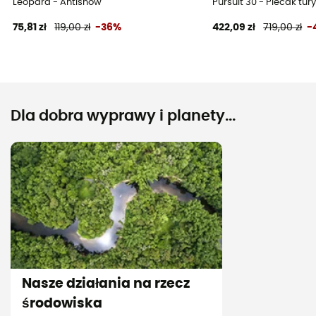
Leopard - Antisnow
Pursuit 30 - Plecak tu
75,81 zł
119,00 zł
-36%
422,09 zł
719,00 zł
-
Dla dobra wyprawy i planety...
Nasze działania na rzecz
środowiska