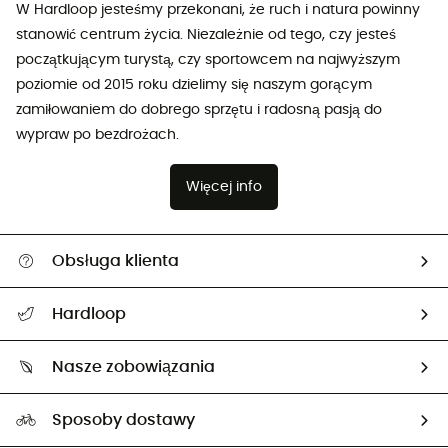
W Hardloop jesteśmy przekonani, że ruch i natura powinny
stanowić centrum życia. Niezależnie od tego, czy jesteś
początkującym turystą, czy sportowcem na najwyższym
poziomie od 2015 roku dzielimy się naszym gorącym
zamiłowaniem do dobrego sprzętu i radosną pasją do
wypraw po bezdrożach.
Więcej info
Obsługa klienta
Pomoc i kontakt
Hardloop
Śledzenie przesyłki
O nas
Zwrot artykułów i zwrot środków
Nasze zobowiązania
HardGuides
Przewodnik po rozmiarach
Nasz ślad węglowy
Ambasadorzy
Sposoby dostawy
Neutralność węglowa