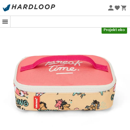
Letnie promocje 🔥 -5% DODATKOWO przy zakupie 2
produktów*, kod Summer5
-5% Extra - Kod Summer5
Projekt eko