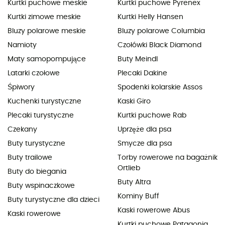
Kurtki puchowe meskie
Kurtki puchowe Pyrenex
Kurtki zimowe meskie
Kurtki Helly Hansen
Bluzy polarowe meskie
Bluzy polarowe Columbia
Namioty
Czołówki Black Diamond
Maty samopompujące
Buty Meindl
Latarki czołowe
Plecaki Dakine
Śpiwory
Spodenki kolarskie Assos
Kuchenki turystyczne
Kaski Giro
Plecaki turystyczne
Kurtki puchowe Rab
Czekany
Uprzęże dla psa
Buty turystyczne
Smycze dla psa
Buty trailowe
Torby rowerowe na bagażnik
Ortlieb
Buty do biegania
Buty Altra
Buty wspinaczkowe
Kominy Buff
Buty turystyczne dla dzieci
Kaski rowerowe Abus
Kaski rowerowe
Kurtki puchowe Patagonia