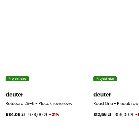
Szpejarka
Tak
Objętość
20 L
Materiał
Polyester: 40%, polyamide: 60%
Wymiary
49 x 25 x 19 cm
Projekt eko
Projekt eko
Dostęp do plecaka
deuter
deuter
Góra
Rotsoord 25+5 - Plecak rowerowy
Road One - Plecak ro
534,05 zł
679,00 zł
-21%
312,56 zł
359,00 zł
-
Cechy pasa biodrowego
Regulowana szerokość / Wkładka
Cechy pasa piersiowego