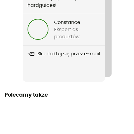
Rodzaj
hardguides!
Mężczyźni / Kobiety
Constance
Ciężar
Ekspert ds.
720 g
produktów
Nazwa produktu
Skontaktuj się przez e-mail
Bike I 20
Pasuje do systemu hydracyjnego
Tak
Uchwyt na kijki
Polecamy także
Yes
Zastosowana technologia
deuter Airstripes