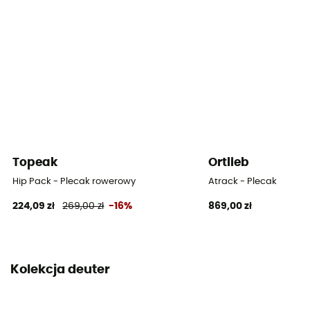
Nieprzemakalność
Non
Materiały
210D PA RECYCLED
Długość tyłu
50 cm
Szerokość
Topeak
Ortlieb
25 cm
Hip Pack - Plecak rowerowy
Atrack - Plecak
224,09 zł
269,00 zł
-16%
869,00 zł
Pokrowiec przeciwdeszczowy
Yes
Etykieta
Kolekcja deuter
Bluesign / Z recyklingu / PFC-Free