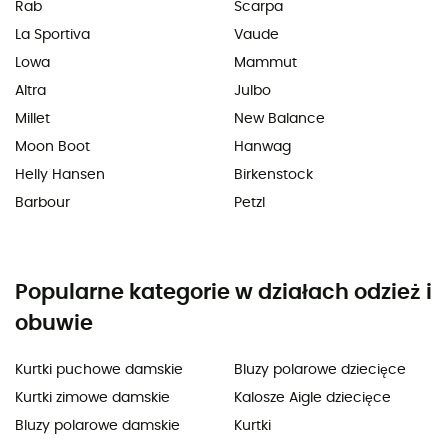
Rab
Scarpa
La Sportiva
Vaude
Lowa
Mammut
Altra
Julbo
Millet
New Balance
Moon Boot
Hanwag
Helly Hansen
Birkenstock
Barbour
Petzl
Popularne kategorie w działach odzież i
obuwie
Kurtki puchowe damskie
Bluzy polarowe dziecięce
Kurtki zimowe damskie
Kalosze Aigle dziecięce
Bluzy polarowe damskie
Kurtki