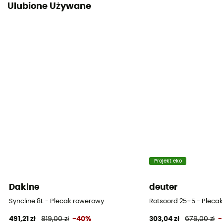
Ulubione Używane
Regulowana szerokość / Regulowana wysokość
Pokrowiec na butelkę
Tak
Uchwyt na kask
Compatible
System noszenia
Plecy z oddychającej siatki / Shoulder straps
Paski kompresyjne
Tak
Projekt eko
Komory
Dakine
deuter
Outils
Syncline 8L - Plecak rowerowy
Rotsoord 25+5 - Pleca
491,21 zł
819,00 zł
-40%
303,04 zł
679,00 zł