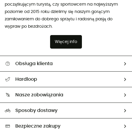
początkującym turystą, czy sportowcem na najwyższym
poziomie od 2015 roku dzielimy się naszym gorącym
zamiłowaniem do dobrego sprzętu i radosną pasją do
wypraw po bezdrożach.
Więcej info
Obsługa klienta
Pomoc i kontakt
Hardloop
Śledzenie przesyłki
O nas
Zwrot artykułów i zwrot środków
Nasze zobowiązania
HardGuides
Przewodnik po rozmiarach
Nasz ślad węglowy
Ambasadorzy
Sposoby dostawy
Neutralność węglowa
Wybrane produkty eko
Bezpieczne zakupy