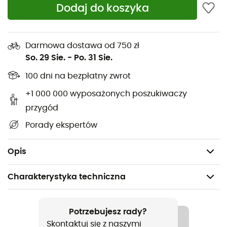
Dodaj do koszyka
Mocowanie na okulary
Odpinana siatka na kask
Darmowa dostawa od 750 zł
Wentylowane stabilizatory biodrowe
So. 29 Sie.
-
Po. 31 Sie.
Wyjmowana mata do siedzenia
100 dni na bezpłatny zwrot
Zalecane maksymalne obciążenie: 5 kg
+1 000 000 wyposażonych poszukiwaczy
przygód
Pojemność: 20 L
Porady ekspertów
Wymiary: 49 x 25 x 19 cm
Waga: 720 g
Opis
Charakterystyka techniczna
Polecane dla
MTB / Rower
Potrzebujesz rady?
Skontaktuj się z naszymi