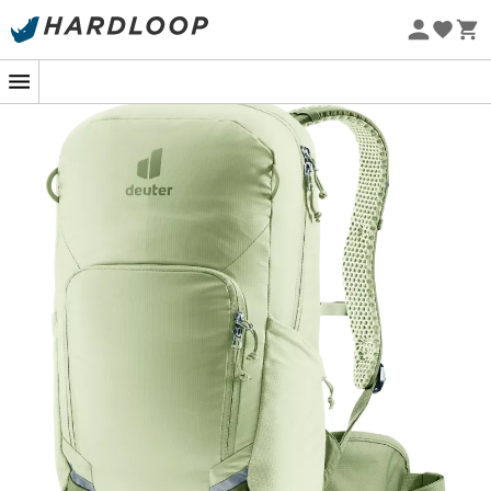
mocowanie na kijki turystyczne towarzyszy Ci na każdym
Letnie promocje 🔥 -5% DODATKOWO przy zakupie 2
terenie.
produktów*, kod Summer5
Projekt eko
Jeśli chodzi o komfort,
system nośny Airstripes
zapewnia doskonałą wentylację pleców, nawet podczas
intensywnego wysiłku. Stabilizatory biodrowe i pas
piersiowy gwarantują stabilne utrzymanie, nie
ograniczając ruchów.
Wytrzymały, sprytny i stworzony do działania, staje się
niezauważalny na plecach, jednocześnie utrzymując
najważniejsze rzeczy w porządku. Krótko mówiąc: to
wierny towarzysz
rowerzystów górskich
, którzy lubią,
gdy ich przygody nigdy nie stoją w miejscu.
Regulowany pas piersiowy
Zamykana na suwak kieszeń wewnętrzna
System nośny Airstripes