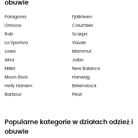
obuwie
Patagonia
Fjällräven
Ortovox
Columbia
Rab
Scarpa
La Sportiva
Vaude
Lowa
Mammut
Altra
Julbo
Millet
New Balance
Moon Boot
Hanwag
Helly Hansen
Birkenstock
Barbour
Petzl
Popularne kategorie w działach odzież i
obuwie