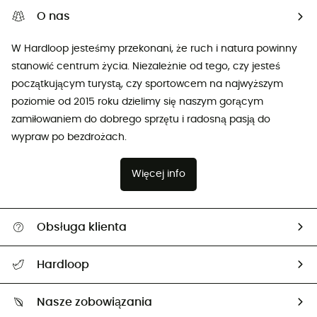
O nas
W Hardloop jesteśmy przekonani, że ruch i natura powinny
stanowić centrum życia. Niezależnie od tego, czy jesteś
początkującym turystą, czy sportowcem na najwyższym
poziomie od 2015 roku dzielimy się naszym gorącym
zamiłowaniem do dobrego sprzętu i radosną pasją do
wypraw po bezdrożach.
Więcej info
Obsługa klienta
Pomoc i kontakt
Hardloop
Śledzenie przesyłki
O nas
Zwrot artykułów i zwrot środków
Nasze zobowiązania
HardGuides