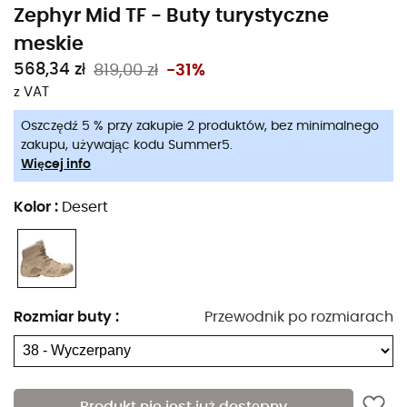
Zephyr Mid TF - Buty turystyczne
meskie
568,34 zł
819,00 zł
-31%
z VAT
Oszczędź 5 % przy zakupie 2 produktów, bez minimalnego
zakupu, używając kodu Summer5.
Więcej info
Kolor
:
Desert
Ultra-wygodne i oferujące doskonałe wsparcie, buty
Rozmiar buty
:
Przewodnik po rozmiarach
Lowa Zephyr MID TF
są idealne dla wszystkich
wędrowców szukających wszechstronnych butów Task
Force. Dzięki tekstylnej i zamszowej cholewce o dużej
stabilności, te
buty Lowa
zapewniają bardzo dobre