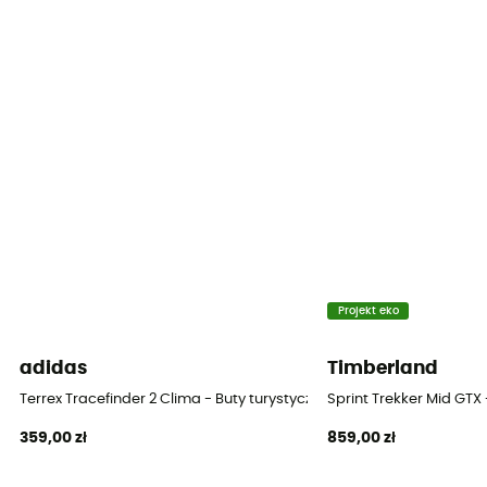
Podeszwa zewnętrzna
Caoutchouc
Wysokość cholewki
Cholewka średnia
Etykieta
Gwarantowane pochodzenie europejskie
System zapięcia
Sznurówki
Projekt eko
Materiał cholewki
adidas
Timberland
Cuir velours
Terrex Tracefinder 2 Clima - Buty turystyczne meskie
Sprint Trekker Mid GTX
359,00 zł
859,00 zł
Ochrona przed kamieniami
Tak