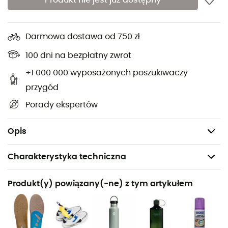
Produkt nie jest już dostępny
wsparcie kilometr po kilometrze i utrzymują stopy w
odpowiedniej temperaturze.
Darmowa dostawa od 750 zł
Materiał zewnętrzny: skóra zamszowa 1,4-1,6 mm
100 dni na bezpłatny zwrot
Podeszwa: LOWA Cross
Konstrukcja:
szycie Strobel, wtryskiwane
+1 000 000 wyposażonych poszukiwaczy
Sznurowanie: zamknięte haczyki i sznurowadła z
przygód
tkaniny
Porady ekspertów
Wysokość cholewki: 110/145 mm
Przeznaczenie: umiarkowany teren
Opis
Charakterystyka techniczna
Polecane dla
Produkt(y) powiązany(-ne) z tym artykułem
Turystyka piesza
Rodzaj
Mężczyźni