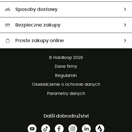
Przewodnik po rozmiarach
Nasz ślad węglowy
Ambasadorzy
Sposoby dostawy
Neutralność węglowa
Wybrane produkty eko
Bezpieczne zakupy
Proste zakupy online
Darmowa dostawa od 750 zł
© Hardloop 2026
100 dni na bezpłatny zwrot
Dane firmy
obsługi klienta
Regulamin
Oświadczenie o ochronie danych
Parametry danych
Další dobrodružství