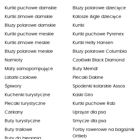
Kurtki puchowe damskie
Bluzy polarowe dziecięce
Kurtki zimowe damskie
Kalosze Aigle dziecięce
Bluzy polarowe damskie
Kurtki
Kurtki puchowe meskie
Kurtki puchowe Pyrenex
Kurtki zimowe meskie
Kurtki Helly Hansen
Bluzy polarowe meskie
Bluzy polarowe Columbia
Namioty
Czołówki Black Diamond
Maty samopompujące
Buty Meindl
Latarki czołowe
Plecaki Dakine
Śpiwory
Spodenki kolarskie Assos
Kuchenki turystyczne
Kaski Giro
Plecaki turystyczne
Kurtki puchowe Rab
Czekany
Uprzęże dla psa
Buty turystyczne
Smycze dla psa
Buty trailowe
Torby rowerowe na bagażnik
Ortlieb
Buty do biegania