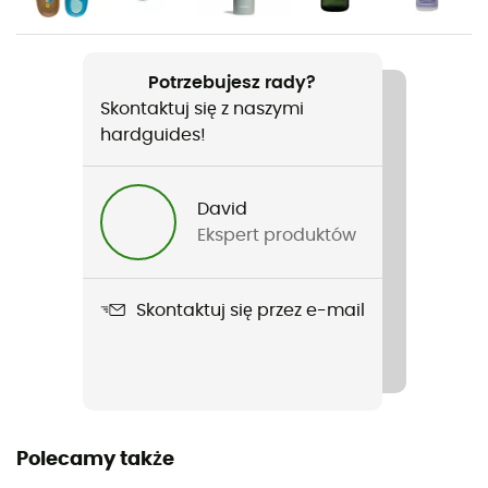
Ciężar
1 100 g
Potrzebujesz rady?
Skontaktuj się z naszymi
Nazwa produktu
hardguides!
Zephyr Mid
David
Pasujące raki
Ekspert produktów
Nie
Nieprzemakalność
Skontaktuj się przez e-mail
Water-repellent
Śródpodeszwa
100% polyuréthane
Wkładka wewnętrzna wyjmowana
Polecamy także
Tak