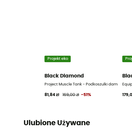
Projekt eko
Pro
Black Diamond
Bla
Project Muscle Tank - Podkoszulki damski
Equip
81,84 zł
169,00 zł
-51%
179,0
Ulubione Używane