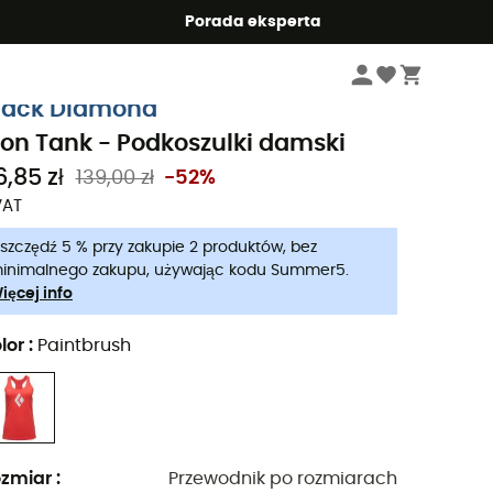
Summer5
Porada eksperta
Kobiety
Odzież damskie
T-shirt damskie
lack Diamond
con Tank - Podkoszulki damski
6,85 zł
139,00 zł
-52%
VAT
szczędź 5 % przy zakupie 2 produktów, bez
inimalnego zakupu, używając kodu Summer5.
ięcej info
lor
:
Paintbrush
zmiar
:
Przewodnik po rozmiarach