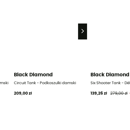
Black Diamond
Black Diamond
amski
Circuit Tank - Podkoszulki damski
Six Shooter Tank - 
209,00 zł
139,26 zł
279,00 zł