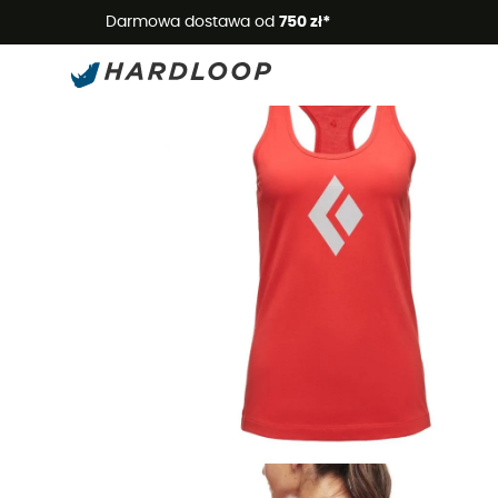
Letnie
Darmowa dostawa od
750 zł*