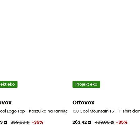
jekt eko
Projekt eko
ovox
Ortovox
Cool Logo Top - Koszulka na ramiączkach z wełny merino damska
150 Cool Mountain TS - T-shirt da
9 zł
359,00 zł
-35%
263,42 zł
409,00 zł
-35%