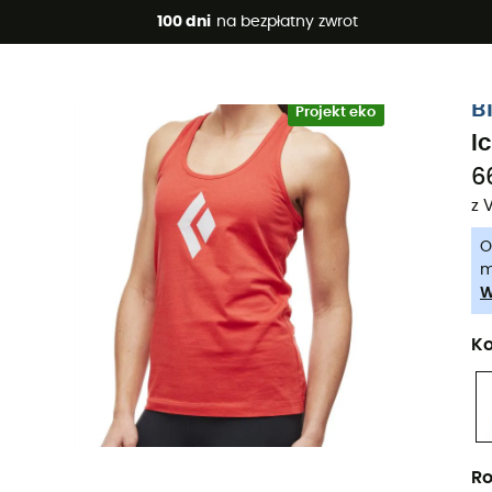
 promocje 🔥 -5% DODATKOWO przy zakupie 2 produktów*, kod 
100 dni
na bezpłatny zwrot
-5% Extra - Kod Summer5
B
Projekt eko
I
6
z 
O
m
W
Ko
Ro