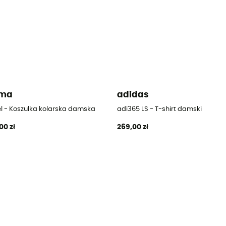
lma
adidas
el - Koszulka kolarska damska
adi365 LS - T-shirt damski
00 zł
269,00 zł