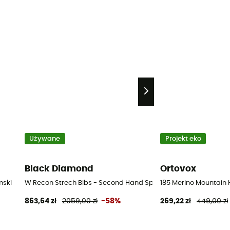
Używane
Projekt eko
Black Diamond
Ortovox
mski
W Recon Strech Bibs - Second Hand Spodnie narciarskie damski
185 Merino Mountain 
863,64 zł
2059,00 zł
-58%
269,22 zł
449,00 zł