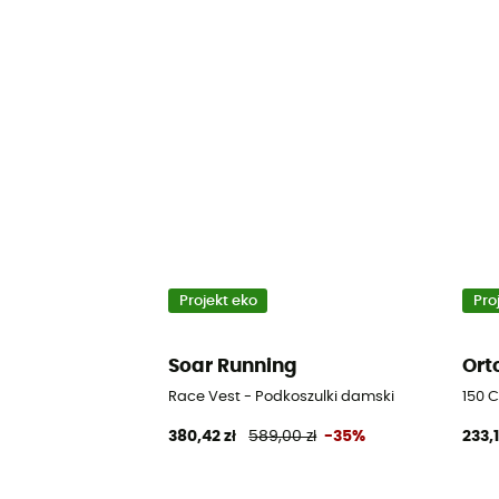
Projekt eko
Pro
Soar Running
Ort
Race Vest - Podkoszulki damski
150 
380,42 zł
589,00 zł
-35%
233,1