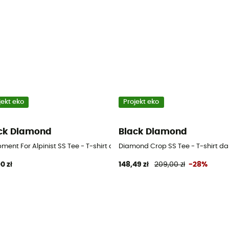
jekt eko
Projekt eko
ck Diamond
Black Diamond
ment For Alpinist SS Tee - T-shirt damski
Diamond Crop SS Tee - T-shirt d
0 zł
148,49 zł
209,00 zł
-28%