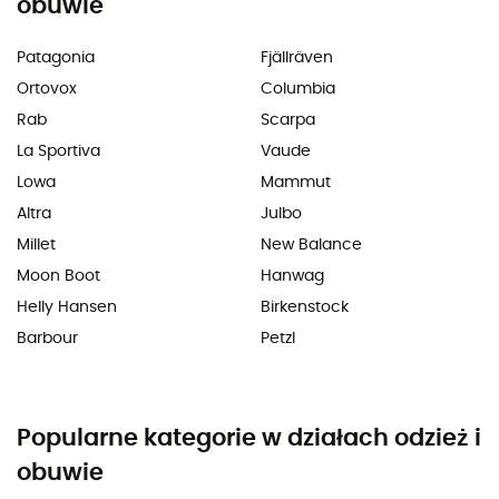
obuwie
Patagonia
Fjällräven
Ortovox
Columbia
Rab
Scarpa
La Sportiva
Vaude
Lowa
Mammut
Altra
Julbo
Millet
New Balance
Moon Boot
Hanwag
Helly Hansen
Birkenstock
Barbour
Petzl
Popularne kategorie w działach odzież i
obuwie