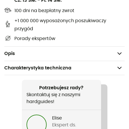
Cz. 13 Sie.
-
Pi. 14 Sie.
wyświetlania i portem USB
100 dni na bezpłatny zwrot
Sterowanie lodówką kempingową bezpośrednio z
+1 000 000 wyposażonych poszukiwaczy
poziomu smartfona
przygód
Ergonomiczne i składane uchwyty
Porady ekspertów
Ochrona akumulatora pojazdu przed nadmiernym
rozładowaniem
Opis
Charakterystyka techniczna
Polecane dla
Podróże / Kemping
Potrzebujesz rady?
Skontaktuj się z naszymi
Rodzaj
hardguides!
Mężczyźni / Kobiety
Elise
Ciężar
Ekspert ds.