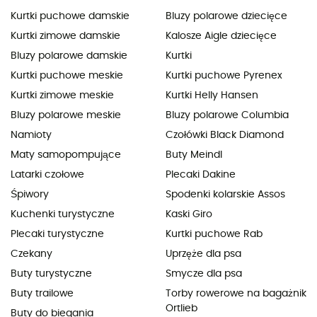
Kurtki puchowe damskie
Bluzy polarowe dziecięce
Kurtki zimowe damskie
Kalosze Aigle dziecięce
Bluzy polarowe damskie
Kurtki
Kurtki puchowe meskie
Kurtki puchowe Pyrenex
Kurtki zimowe meskie
Kurtki Helly Hansen
Bluzy polarowe meskie
Bluzy polarowe Columbia
Namioty
Czołówki Black Diamond
Maty samopompujące
Buty Meindl
Latarki czołowe
Plecaki Dakine
Śpiwory
Spodenki kolarskie Assos
Kuchenki turystyczne
Kaski Giro
Plecaki turystyczne
Kurtki puchowe Rab
Czekany
Uprzęże dla psa
Buty turystyczne
Smycze dla psa
Buty trailowe
Torby rowerowe na bagażnik
Ortlieb
Buty do biegania