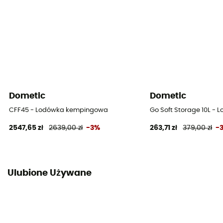
Dometic
Dometic
CFF45 - Lodówka kempingowa
Go Soft Storage 10L 
2547,65 zł
2639,00 zł
-3%
263,71 zł
379,00 zł
-
Ulubione Używane