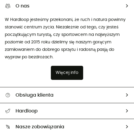
O nas
W Hardloop jesteśmy przekonani, że ruch i natura powinny
stanowić centrum życia. Niezależnie od tego, czy jesteś
początkującym turystą, czy sportowcem na najwyższym
poziomie od 2015 roku dzielimy się naszym gorącym
zamiłowaniem do dobrego sprzętu i radosną pasją do
wypraw po bezdrożach.
Więcej info
Obsługa klienta
Pomoc i kontakt
Hardloop
Śledzenie przesyłki
O nas
Zwrot artykułów i zwrot środków
Nasze zobowiązania
HardGuides
Przewodnik po rozmiarach