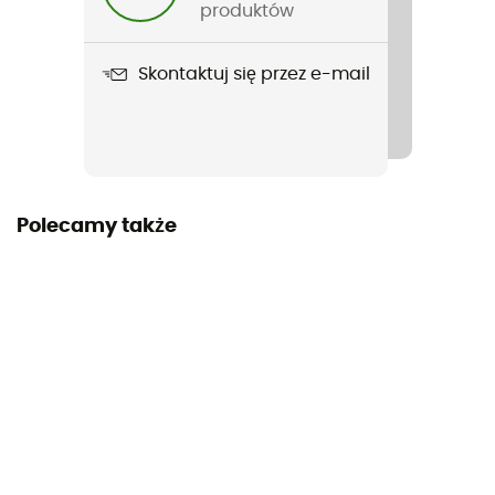
15 kg
produktów
Nazwa produktu
Skontaktuj się przez e-mail
CFX2 37
Objętość
37 L
Wymiary
Polecamy także
67 x 42,7 x 40,1 cm
Komory
1 compartiment