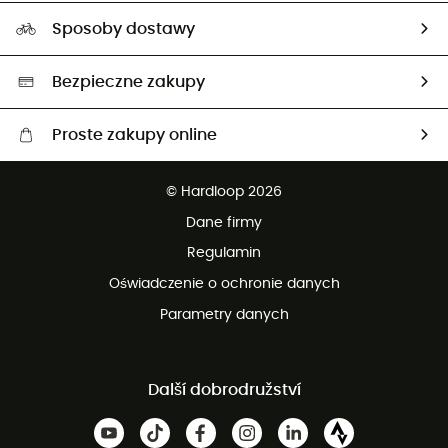
Nasz ślad węglowy
Ambasadorzy
Sposoby dostawy
Neutralność węglowa
Wybrane produkty eko
Bezpieczne zakupy
Proste zakupy online
Darmowa dostawa od 750 zł
© Hardloop 2026
100 dni na bezpłatny zwrot
Dane firmy
obsługi klienta
Regulamin
Oświadczenie o ochronie danych
Parametry danych
Další dobrodružství