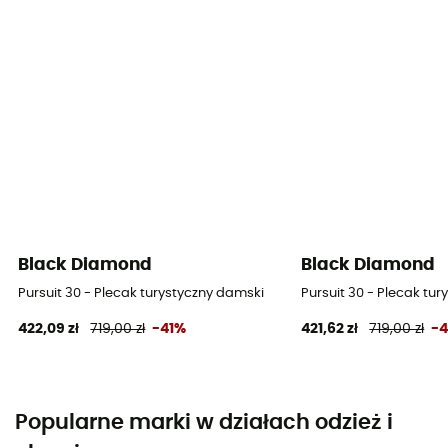
Black Diamond
Black Diamond
Pursuit 30 - Plecak turystyczny damski
Pursuit 30 - Plecak tu
422,09 zł
719,00 zł
-41%
421,62 zł
719,00 zł
-
Popularne marki w działach odzież i