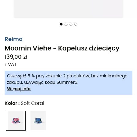
Reima
Moomin Viehe - Kapelusz dziecięcy
139,00 zł
z VAT
Kiedy słońce świeci pełnym blaskiem, a zew przygody
Oszczędź 5 % przy zakupie 2 produktów, bez minimalnego
daje o sobie znać, kluczowe jest, aby dobrze chronić
zakupu, używając kodu Summer5.
naszych małych odkrywców.
Kapelusz dziecięcy Reima
Więcej info
Moomin Viehe
to niezbędny dodatek na letnie wyjścia w
pełnym bezpieczeństwie. Zaprojektowany dla
Kolor
:
Soft Coral
najmłodszych, ten kapelusz zapewnia
optymalną
ochronę przed promieniowaniem UV
, jednocześnie
gwarantując komfort oddychający.
Z ultrafioletową ochroną przeciwsłoneczną 50+, kapelusz