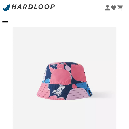
Letnie promocje 🔥 -5% DODATKOWO przy zakupie 2
produktów*, kod Summer5
-5% Extra - Kod Summer5