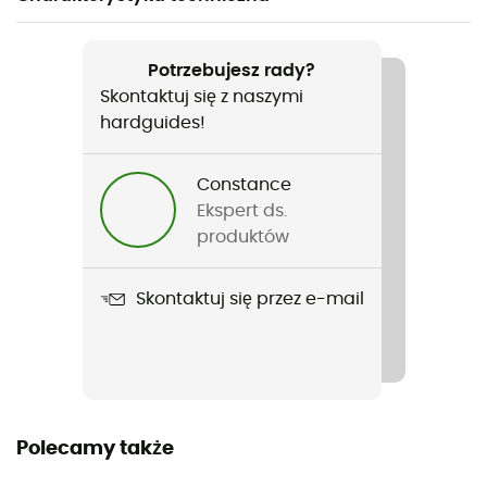
Polecane dla
Turystyka piesza / Codzienny użytek
Potrzebujesz rady?
Skontaktuj się z naszymi
Rodzaj
hardguides!
Dzieci
Constance
Nazwa produktu
Ekspert ds.
Moomin Viehe
produktów
Materiały
Skontaktuj się przez e-mail
100 % Polyester recyclé
Komin
Nie
Polecamy także