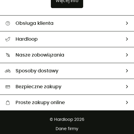
Więcej info
Obsługa klienta
Pomoc i kontakt
Hardloop
Śledzenie przesyłki
O nas
Zwrot artykułów i zwrot środków
Nasze zobowiązania
HardGuides
Przewodnik po rozmiarach
Nasz ślad węglowy
Ambasadorzy
Sposoby dostawy
Neutralność węglowa
Wybrane produkty eko
Bezpieczne zakupy
Proste zakupy online
Darmowa dostawa od 750 zł
© Hardloop 2026
100 dni na bezpłatny zwrot
Dane firmy
obsługi klienta