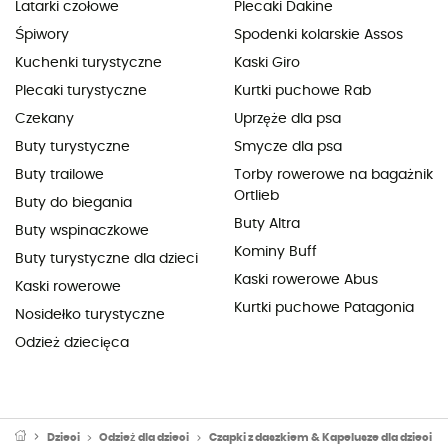
Latarki czołowe
Plecaki Dakine
Śpiwory
Spodenki kolarskie Assos
Kuchenki turystyczne
Kaski Giro
Plecaki turystyczne
Kurtki puchowe Rab
Czekany
Uprzęże dla psa
Buty turystyczne
Smycze dla psa
Buty trailowe
Torby rowerowe na bagażnik
Ortlieb
Buty do biegania
Buty Altra
Buty wspinaczkowe
Kominy Buff
Buty turystyczne dla dzieci
Kaski rowerowe Abus
Kaski rowerowe
Kurtki puchowe Patagonia
Nosidełko turystyczne
Odzież dziecięca
Dzieci
Odzież dla dzieci
Czapki z daszkiem & Kapelusze dla dzieci