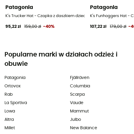
Patagonia
Patagonia
K's Trucker Hat - Czapka z daszkiem dziecięca
K's Funhoggers Hat - 
95,22 zł
159,00 zł
-40%
107,22 zł
179,00 zł
-
Popularne marki w działach odzież i
obuwie
Patagonia
Fjällräven
Ortovox
Columbia
Rab
Scarpa
La Sportiva
Vaude
Lowa
Mammut
Altra
Julbo
Millet
New Balance